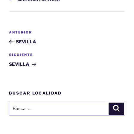
Navegación
Entrada
ANTERIOR
de
anterior:
SEVILLA
entradas
Siguiente
SIGUIENTE
entrada
SEVILLA
BUSCAR LOCALIDAD
Buscar
Buscar
por: