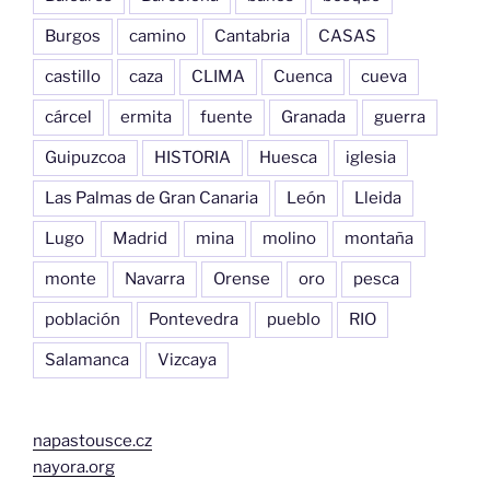
Burgos
camino
Cantabria
CASAS
castillo
caza
CLIMA
Cuenca
cueva
cárcel
ermita
fuente
Granada
guerra
Guipuzcoa
HISTORIA
Huesca
iglesia
Las Palmas de Gran Canaria
León
Lleida
Lugo
Madrid
mina
molino
montaña
monte
Navarra
Orense
oro
pesca
población
Pontevedra
pueblo
RIO
Salamanca
Vizcaya
napastousce.cz
nayora.org