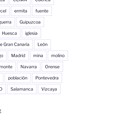
cel
ermita
fuente
guerra
Guipuzcoa
Huesca
iglesia
e Gran Canaria
León
go
Madrid
mina
molino
monte
Navarra
Orense
población
Pontevedra
O
Salamanca
Vizcaya
z