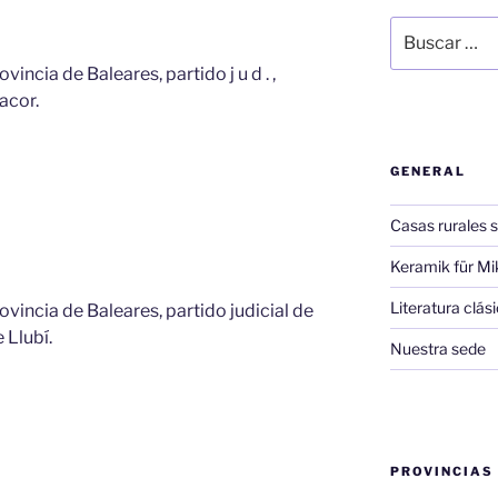
Buscar
por:
vincia de Baleares, partido j u d . ,
nacor.
GENERAL
Casas rurales s
Keramik für Mi
Literatura clá
rovincia de Baleares, partido judicial de
e Llubí.
Nuestra sede
PROVINCIAS