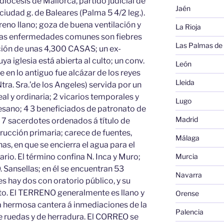
 diócesis de Mallorca, partido judicial de
Jaén
, ciudad g. de Baleares (Palma 5 4/2 leg.).
erreno llano; goza de buena ventilación y
La Rioja
las enfermedades comunes son fiebres
Las Palmas de
ción de unas 4,300 CASAS; un ex-
a iglesia está abierta al culto; un conv.
León
 en lo antiguo fue alcázar de los reyes
Lleida
Ntra. Sra.’de los Angeles) servida por un
eal y ordinaria; 2 vicarios temporales y
Lugo
sano; 4 3 beneficiados de patronato de
Madrid
 7 sacerdotes ordenados á título de
rucción primaria; carece de fuentes,
Málaga
as, en que se encierra el agua para el
Murcia
rio. El término confina N. Inca y Muro;
O. Sansellas; en él se encuentran 53
Navarra
es hay dos con oratorio público, y su
rito. El TERRENO generalmente es llano y
Orense
a hermosa cantera á inmediaciones de la
Palencia
e ruedas y de herradura. El CORREO se