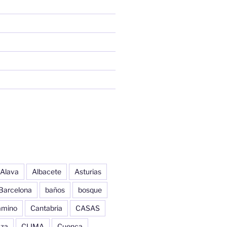
Alava
Albacete
Asturias
Barcelona
baños
bosque
amino
Cantabria
CASAS
aza
CLIMA
Cuenca