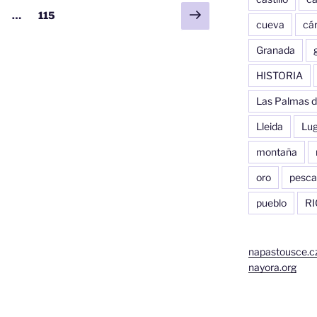
Siguiente
a
gina
Página
…
115
cueva
cár
página
Granada
HISTORIA
Las Palmas d
Lleida
Lu
montaña
oro
pesca
pueblo
RI
napastousce.c
nayora.org