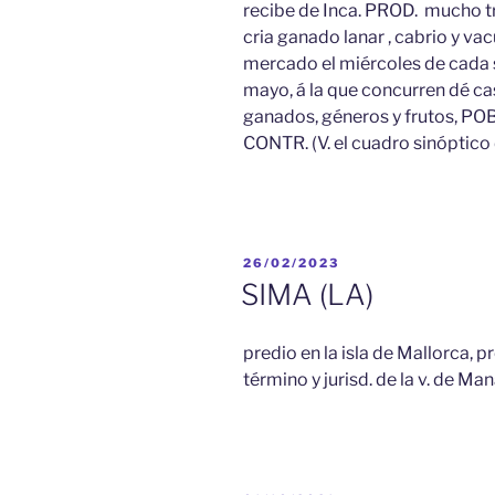
recibe de Inca. PROD. mucho tr
cria ganado lanar , cabrio y va
mercado el miércoles de cada 
mayo, á la que concurren dé cas
ganados, géneros y frutos, POB
CONTR. (V. el cuadro sinóptico 
PUBLICADO
26/02/2023
EL
SIMA (LA)
predio en la isla de Mallorca, pr
término y jurisd. de la v. de Ma