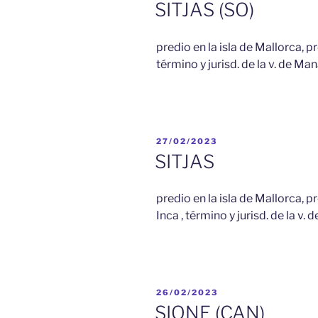
EL
SITJAS (SO)
predio en la isla de Mallorca, pro
término y jurisd. de la v. de Ma
PUBLICADO
27/02/2023
EL
SITJAS
predio en la isla de Mallorca, p
Inca , término y jurisd. de la v. d
PUBLICADO
26/02/2023
EL
SIONE (CAN)