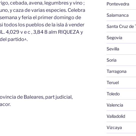
igo, cebada, avena, legumbres y vino ;
Pontevedra
cuno, y caza de varias especies. Celebra
Salamanca
semana y feria el primer domingo de
i todos los pueblos de la isla á vender
Santa Cruz de 
L. 4,029 v e c , 3,84 8 alm RIQUEZA y
Segovia
del partido^.
Sevilla
Soria
Tarragona
Teruel
Toledo
ovincia de Baleares, part judicial,
nacor.
Valencia
Valladolid
Vizcaya