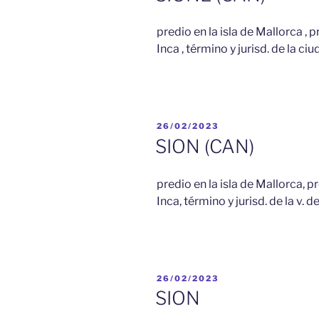
predio en la isla de Mallorca , p
Inca , término y jurisd. de la c
PUBLICADO
26/02/2023
EL
SION (CAN)
predio en la isla de Mallorca, p
Inca, término y jurisd. de la v. d
PUBLICADO
26/02/2023
EL
SION