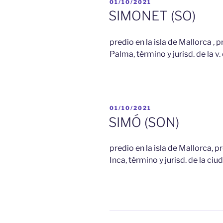
PUBLICADO
01/10/2021
EL
SIMONET (SO)
predio en la isla de Mallorca , 
Palma, término y jurisd. de la v.
PUBLICADO
01/10/2021
EL
SIMÓ (SON)
predio en la isla de Mallorca, p
Inca, término y jurisd. de la ci