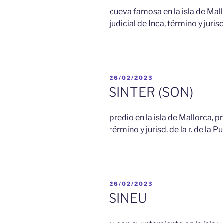
cueva famosa en la isla de Mall
judicial de Inca, término y jurisd
PUBLICADO
26/02/2023
EL
SINTER (SON)
predio en la isla de Mallorca, p
término y jurisd. de la r. de la P
PUBLICADO
26/02/2023
EL
SINEU