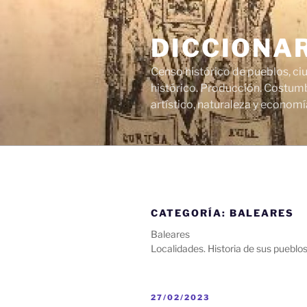
Saltar
al
DICCIONA
contenido
Censo histórico de pueblos, ci
histórico. Producción. Costumb
artístico, naturaleza y economí
CATEGORÍA:
BALEARES
Baleares
Localidades. Historia de sus pueblos,
PUBLICADO
27/02/2023