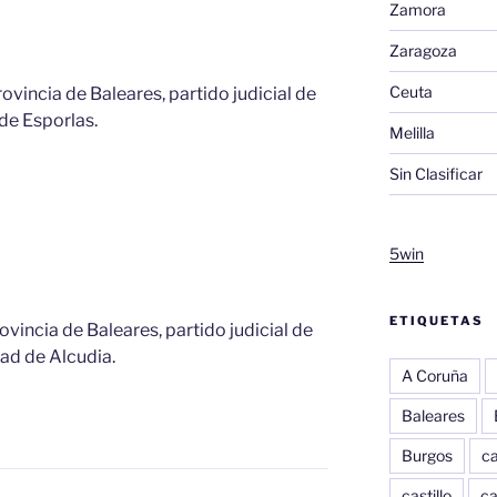
Zamora
Zaragoza
Ceuta
provincia de Baleares, partido judicial de
 de Esporlas.
Melilla
Sin Clasificar
5win
ETIQUETAS
rovincia de Baleares, partido judicial de
udad de Alcudia.
A Coruña
Baleares
Burgos
c
castillo
c