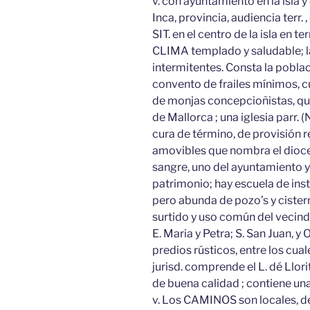
v. con ayuntamiento en la isla y
Inca, provincia, audiencia terr. 
SIT. en el centro de la isla en t
CLIMA templado y saludable; 
intermitentes. Consta la pobla
convento de frailes mínimos, cuy
de monjas concepcioñistas, que
de Mallorca ; una iglesia parr. (
cura de término, de provisión r
amovibles que nombra el dioce
sangre, uno del ayuntamiento y
patrimonio; hay escuela de inst
pero abunda de pozo’s y cistern
surtido y uso común del vecinda
E. Maria y Petra; S. San Juan, y 
predios rústicos, entre los cual
jurisd. comprende el L. dé Llo
de buena calidad ; contiene un
v. Los CAMINOS son locales, d