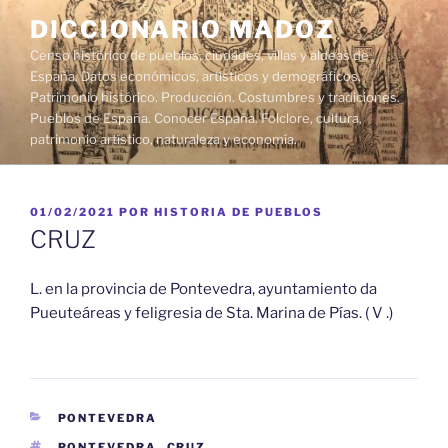
Saltar
DICCIONARIO MADOZ
al
Censo histórico de pueblos, ciudades, villas y aldeas de
contenido
España. Datos económicos, artísticos y demográficos.
Patrimonio histórico. Producción. Costumbres y tradiciones.
Pueblos de España. Conocer España. Folclore, cultura,
patrimonio artístico, naturaleza y economía.
PUBLICADO
01/02/2021
POR
HISTORIA DE PUEBLOS
EL
CRUZ
L. en la provincia de Pontevedra, ayuntamiento da
Pueuteáreas y feligresia de Sta. Marina de Pías. ( V .)
CATEGORÍAS
PONTEVEDRA
ETIQUETAS
PONTEVEDRA
,
CRUZ