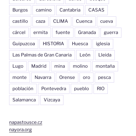
Burgos
camino
Cantabria
CASAS
castillo
caza
CLIMA
Cuenca
cueva
cárcel
ermita
fuente
Granada
guerra
Guipuzcoa
HISTORIA
Huesca
iglesia
Las Palmas de Gran Canaria
León
Lleida
Lugo
Madrid
mina
molino
montaña
monte
Navarra
Orense
oro
pesca
población
Pontevedra
pueblo
RIO
Salamanca
Vizcaya
napastousce.cz
nayora.org