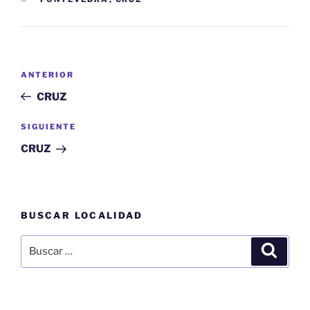
Navegación
Entrada
ANTERIOR
de
anterior:
CRUZ
entradas
Siguiente
SIGUIENTE
entrada
CRUZ
BUSCAR LOCALIDAD
Buscar
Buscar
por: