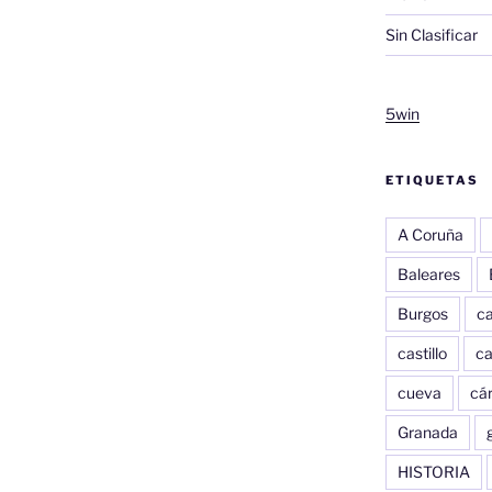
Sin Clasificar
5win
ETIQUETAS
A Coruña
Baleares
Burgos
c
castillo
c
cueva
cár
Granada
HISTORIA