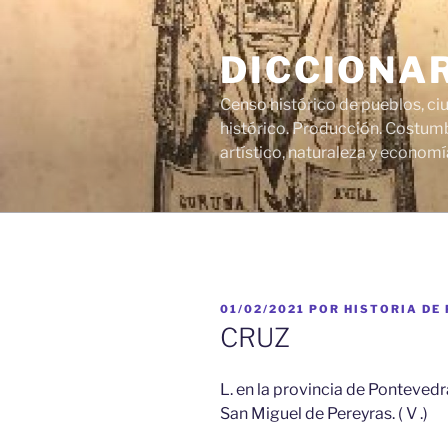
Saltar
al
DICCIONA
contenido
Censo histórico de pueblos, ci
histórico. Producción. Costumb
artístico, naturaleza y economí
PUBLICADO
01/02/2021
POR
HISTORIA DE
EL
CRUZ
L. en la provincia de Pontevedr
San Miguel de Pereyras. ( V .)