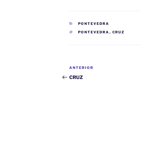
CATEGORÍAS
PONTEVEDRA
ETIQUETAS
PONTEVEDRA
,
CRUZ
Navegación
Entrada
ANTERIOR
de
anterior:
CRUZ
entradas