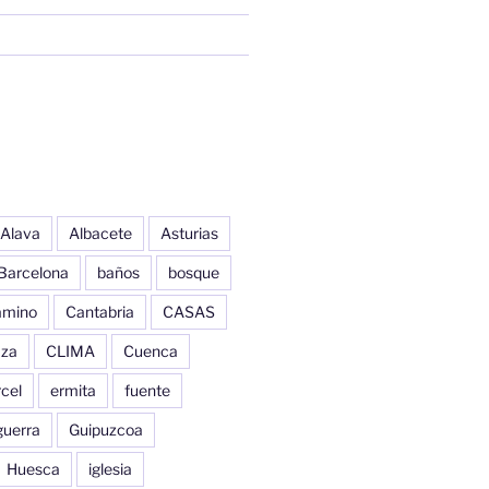
Alava
Albacete
Asturias
Barcelona
baños
bosque
amino
Cantabria
CASAS
aza
CLIMA
Cuenca
cel
ermita
fuente
guerra
Guipuzcoa
Huesca
iglesia