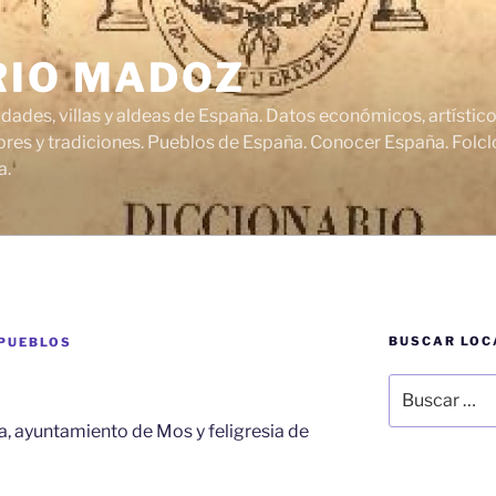
RIO MADOZ
udades, villas y aldeas de España. Datos económicos, artísti
res y tradiciones. Pueblos de España. Conocer España. Folclo
a.
BUSCAR LOC
 PUEBLOS
Buscar
por:
a, ayuntamiento de Mos y feligresia de