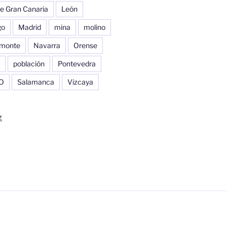
e Gran Canaria
León
go
Madrid
mina
molino
monte
Navarra
Orense
población
Pontevedra
O
Salamanca
Vizcaya
z