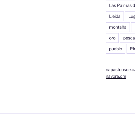
Las Palmas d
Lleida
Lu
montaña
oro
pesca
pueblo
RI
napastousce.c
nayora.org