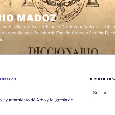
RIO MADOZ
udades, villas y aldeas de España. Datos económicos, artísti
res y tradiciones. Pueblos de España. Conocer España. Folclo
a.
BUSCAR LOC
 PUEBLOS
Buscar
por:
a, ayuntamiento dé Arbo y feligresia de