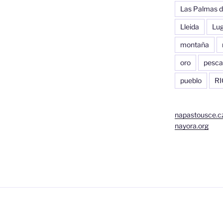
Las Palmas d
Lleida
Lu
montaña
oro
pesca
pueblo
RI
napastousce.c
nayora.org