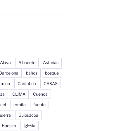
Alava
Albacete
Asturias
Barcelona
baños
bosque
amino
Cantabria
CASAS
aza
CLIMA
Cuenca
cel
ermita
fuente
guerra
Guipuzcoa
Huesca
iglesia