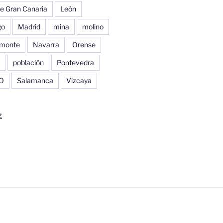
e Gran Canaria
León
go
Madrid
mina
molino
monte
Navarra
Orense
población
Pontevedra
O
Salamanca
Vizcaya
z