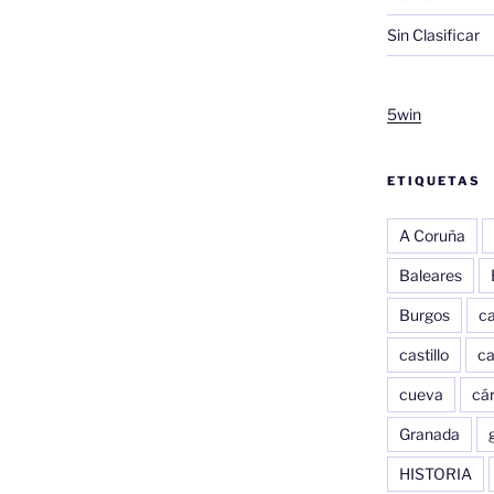
Sin Clasificar
5win
ETIQUETAS
A Coruña
Baleares
Burgos
c
castillo
c
cueva
cár
Granada
HISTORIA