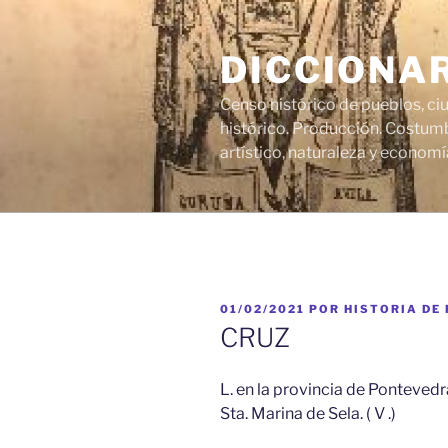
Saltar
al
DICCIONA
contenido
Censo histórico de pueblos, ci
histórico. Producción. Costumb
artístico, naturaleza y economí
PUBLICADO
01/02/2021
POR
HISTORIA DE
EL
CRUZ
L. en la provincia de Pontevedr
Sta. Marina de Sela. ( V .)