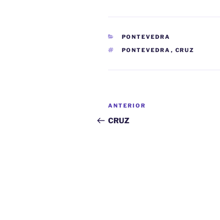
CATEGORÍAS
PONTEVEDRA
ETIQUETAS
PONTEVEDRA
,
CRUZ
Navegación
Entrada
ANTERIOR
de
anterior:
CRUZ
entradas