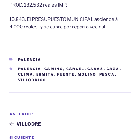
PROD. 182,532 reales IMP.
10,843. El PRESUPUESTO MUNICIPAL asciende á
4,000 reales , y se cubre por reparto vecinal
CATEGORÍAS
PALENCIA
ETIQUETAS
PALENCIA
,
CAMINO
,
CÁRCEL
,
CASAS
,
CAZA
,
CLIMA
,
ERMITA
,
FUENTE
,
MOLINO
,
PESCA
,
VILLODRIGO
Navegación
Entrada
ANTERIOR
de
anterior:
VILLODRE
entradas
Siguiente
SIGUIENTE