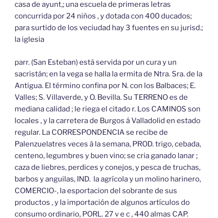
casa de ayunt,; una escuela de primeras letras
concurrida por 24 niños , y dotada con 400 ducados;
para surtido de los veciudad hay 3 fuentes en su jurisd.;
la iglesia
parr. (San Esteban) está servida por un cura y un
sacristán; en la vega se halla la ermita de Ntra. Sra. de la
Antigua. El término confina por N. con los Balbaces; E.
Valles; S. Villaverde, y O. Bevilla. Su TERRENO es de
mediana calidad ; le riega el citado r. Los CAMINOS son
locales , y la carretera de Burgos á Valladolid en estado
regular. La CORRESPONDENCIA se recibe de
Palenzuelatres veces á la semana, PROD. trigo, cebada,
centeno, legumbres y buen vino; se cria ganado lanar ;
caza de liebres, perdices y conejos, y pesca de truchas,
barbos y anguilas, IND. la agrícola y un molino harinero,
COMERCIO-, la esportacion del sobrante de sus
productos , y la importación de algunos artículos do
consumo ordinario, PORL. 27 v e c , 440 almas CAP.