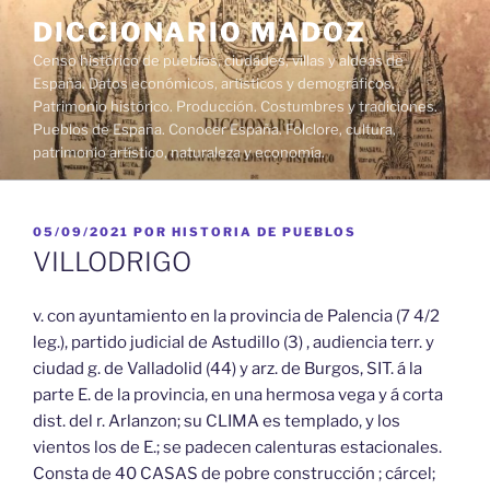
Saltar
DICCIONARIO MADOZ
al
Censo histórico de pueblos, ciudades, villas y aldeas de
contenido
España. Datos económicos, artísticos y demográficos.
Patrimonio histórico. Producción. Costumbres y tradiciones.
Pueblos de España. Conocer España. Folclore, cultura,
patrimonio artístico, naturaleza y economía.
PUBLICADO
05/09/2021
POR
HISTORIA DE PUEBLOS
EL
VILLODRIGO
v. con ayuntamiento en la provincia de Palencia (7 4/2
leg.), partido judicial de Astudillo (3) , audiencia terr. y
ciudad g. de Valladolid (44) y arz. de Burgos, SIT. á la
parte E. de la provincia, en una hermosa vega y á corta
dist. del r. Arlanzon; su CLIMA es templado, y los
vientos los de E.; se padecen calenturas estacionales.
Consta de 40 CASAS de pobre construcción ; cárcel;