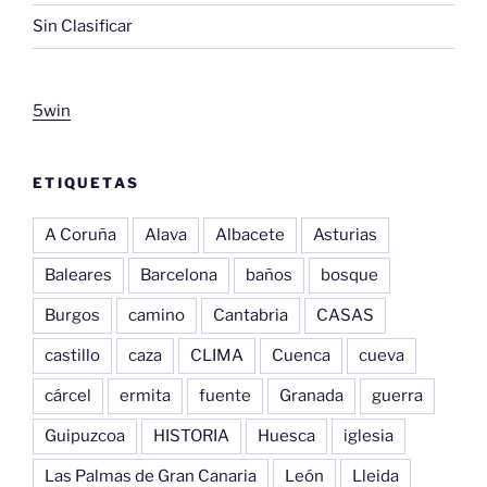
Sin Clasificar
5win
ETIQUETAS
A Coruña
Alava
Albacete
Asturias
Baleares
Barcelona
baños
bosque
Burgos
camino
Cantabria
CASAS
castillo
caza
CLIMA
Cuenca
cueva
cárcel
ermita
fuente
Granada
guerra
Guipuzcoa
HISTORIA
Huesca
iglesia
Las Palmas de Gran Canaria
León
Lleida