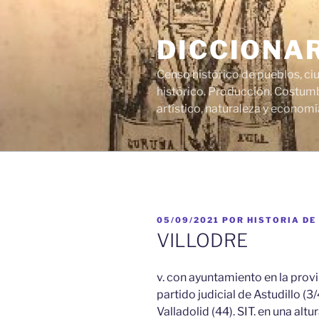
Saltar
al
DICCIONA
contenido
Censo histórico de pueblos, ci
histórico. Producción. Costumb
artístico, naturaleza y economí
PUBLICADO
05/09/2021
POR
HISTORIA DE
EL
VILLODRE
v. con ayuntamiento en la provin
partido judicial de Astudillo (3/
Valladolid (44). SIT. en una altu