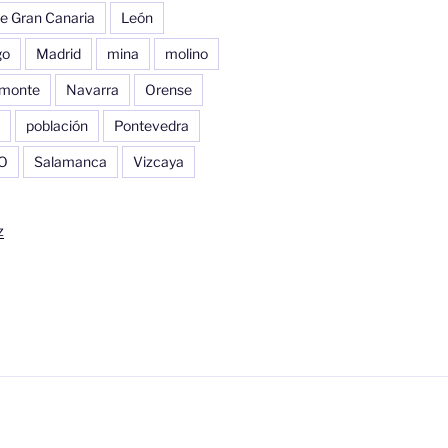
e Gran Canaria
León
go
Madrid
mina
molino
monte
Navarra
Orense
población
Pontevedra
O
Salamanca
Vizcaya
z