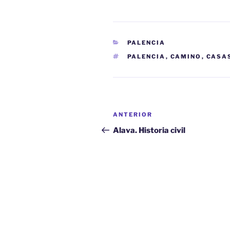
CATEGORÍAS
PALENCIA
ETIQUETAS
PALENCIA
,
CAMINO
,
CASA
Navegación
Entrada
ANTERIOR
de
anterior:
Alava. Historia civil
entradas