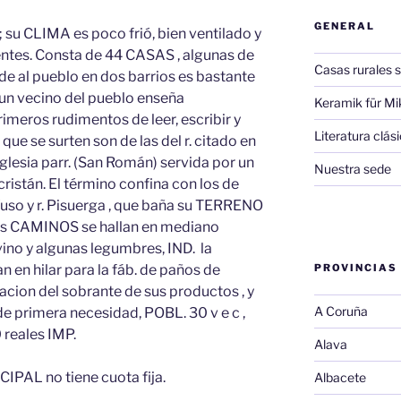
GENERAL
ga; su CLIMA es poco frió, bien ventilado y
entes. Consta de 44 CASAS , algunas de
Casas rurales s
vide al pueblo en dos barrios es bastante
o un vecino del pueblo enseña
Keramik für Mi
rimeros rudimentos de leer, escribir y
Literatura clá
 que se surten son de las del r. citado en
 iglesia parr. (San Román) servida por un
Nuestra sede
ristán. El término confina con los de
Yuso y r. Pisuerga , que baña su TERRENO
Los CAMINOS se hallan en mediano
vino y algunas legumbres, IND. la
n en hilar para la fáb. de paños de
PROVINCIAS
cion del sobrante de sus productos , y
A Coruña
de primera necesidad, POBL. 30 v e c ,
reales IMP.
Alava
PAL no tiene cuota fija.
Albacete