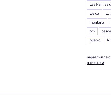
Las Palmas d
Lleida
Lu
montaña
oro
pesca
pueblo
RI
napastousce.c
nayora.org