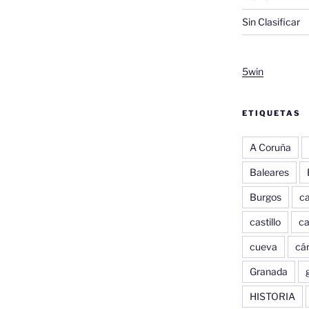
Sin Clasificar
5win
ETIQUETAS
A Coruña
Baleares
Burgos
c
castillo
c
cueva
cár
Granada
HISTORIA