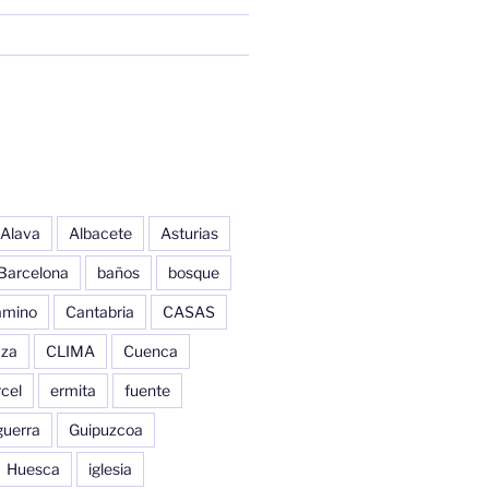
Alava
Albacete
Asturias
Barcelona
baños
bosque
amino
Cantabria
CASAS
aza
CLIMA
Cuenca
cel
ermita
fuente
guerra
Guipuzcoa
Huesca
iglesia