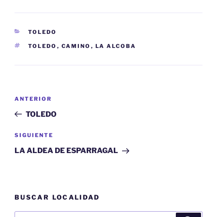
CATEGORÍAS
TOLEDO
ETIQUETAS
TOLEDO
,
CAMINO
,
LA ALCOBA
Navegación
Entrada
ANTERIOR
de
anterior:
TOLEDO
entradas
Siguiente
SIGUIENTE
entrada
LA ALDEA DE ESPARRAGAL
BUSCAR LOCALIDAD
Buscar