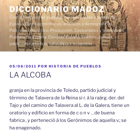
Saltar
DICCIONARIO MADOZ
al
Censo histórico de pueblos, ciudades, villas y aldeas de
contenido
España. Datos económicos, artísticos y demográficos.
Patrimonio histórico. Producción. Costumbres y tradiciones.
Pueblos de España. Conocer España. Folclore, cultura,
patrimonio artístico, naturaleza y economía.
PUBLICADO
05/06/2011
POR
HISTORIA DE PUEBLOS
EL
LA ALCOBA
granja en la provincia de Toledo, partido judicial y
término de Talavera de la Reina si r. á la raárg. der. del
Tajo y del camino de Talavera al L. de la Galera, tiene un
oratorio y edificio en forma de c o n v . , de buena
fabrica , y perteneció á los Gerónimos de aquella v.; se
ha enagenado.