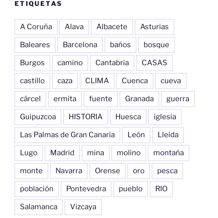
ETIQUETAS
A Coruña
Alava
Albacete
Asturias
Baleares
Barcelona
baños
bosque
Burgos
camino
Cantabria
CASAS
castillo
caza
CLIMA
Cuenca
cueva
cárcel
ermita
fuente
Granada
guerra
Guipuzcoa
HISTORIA
Huesca
iglesia
Las Palmas de Gran Canaria
León
Lleida
Lugo
Madrid
mina
molino
montaña
monte
Navarra
Orense
oro
pesca
población
Pontevedra
pueblo
RIO
Salamanca
Vizcaya