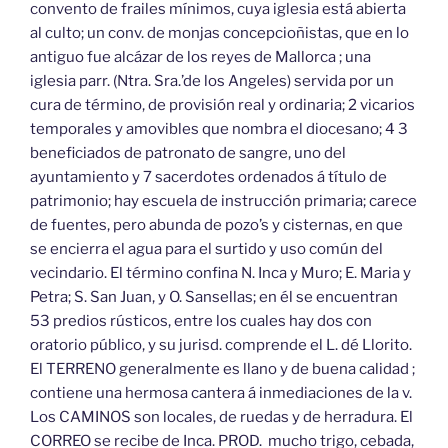
convento de frailes mínimos, cuya iglesia está abierta
al culto; un conv. de monjas concepcioñistas, que en lo
antiguo fue alcázar de los reyes de Mallorca ; una
iglesia parr. (Ntra. Sra.’de los Angeles) servida por un
cura de término, de provisión real y ordinaria; 2 vicarios
temporales y amovibles que nombra el diocesano; 4 3
beneficiados de patronato de sangre, uno del
ayuntamiento y 7 sacerdotes ordenados á título de
patrimonio; hay escuela de instrucción primaria; carece
de fuentes, pero abunda de pozo’s y cisternas, en que
se encierra el agua para el surtido y uso común del
vecindario. El término confina N. Inca y Muro; E. Maria y
Petra; S. San Juan, y O. Sansellas; en él se encuentran
53 predios rústicos, entre los cuales hay dos con
oratorio público, y su jurisd. comprende el L. dé Llorito.
El TERRENO generalmente es llano y de buena calidad ;
contiene una hermosa cantera á inmediaciones de la v.
Los CAMINOS son locales, de ruedas y de herradura. El
CORREO se recibe de Inca. PROD. mucho trigo, cebada,