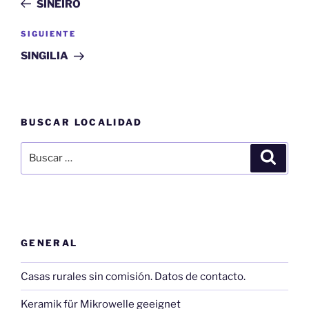
SINEIRO
entradas
Siguiente
SIGUIENTE
entrada
SINGILIA
BUSCAR LOCALIDAD
Buscar
Buscar
por:
GENERAL
Casas rurales sin comisión. Datos de contacto.
Keramik für Mikrowelle geeignet