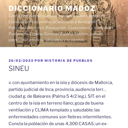
Saltar
DICCIONARIO MADOZ
al
Censo histórico de pueblos, ciudades, villas y aldeas de
contenido
España. Datos económicos, artísticos y demográficos.
Patrimonio histórico. Producción. Costumbres y tradiciones.
Pueblos de España. Conocer España. Folclore, cultura,
patrimonio artístico, naturaleza y economía.
PUBLICADO
26/02/2023
POR
HISTORIA DE PUEBLOS
EL
SINEU
v. con ayuntamiento en la isla y diócesis de Mallorca,
partido judicial de Inca, provincia, audiencia terr. ,
ciudad g. de Baleares (Palma 5 4/2 leg.). SIT. en el
centro de la isla en terreno llano; goza de buena
ventilación y CLIMA templado y saludable; las
enfermedades comunes son fiebres intermitentes.
Consta la población de unas 4,300 CASAS; un ex-