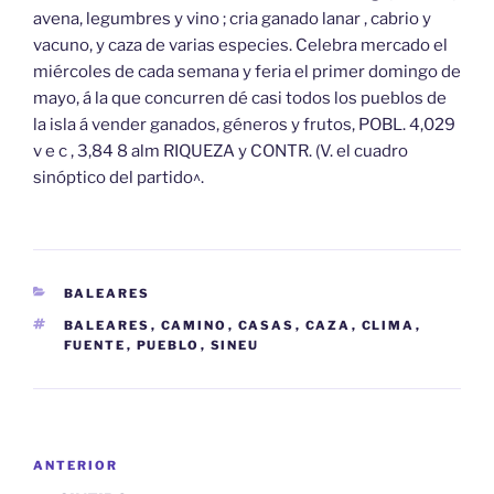
avena, legumbres y vino ; cria ganado lanar , cabrio y
vacuno, y caza de varias especies. Celebra mercado el
miércoles de cada semana y feria el primer domingo de
mayo, á la que concurren dé casi todos los pueblos de
la isla á vender ganados, géneros y frutos, POBL. 4,029
v e c , 3,84 8 alm RIQUEZA y CONTR. (V. el cuadro
sinóptico del partido^.
CATEGORÍAS
BALEARES
ETIQUETAS
BALEARES
,
CAMINO
,
CASAS
,
CAZA
,
CLIMA
,
FUENTE
,
PUEBLO
,
SINEU
Navegación
Entrada
ANTERIOR
de
anterior: