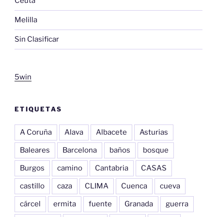
Ceuta
Melilla
Sin Clasificar
5win
ETIQUETAS
A Coruña
Alava
Albacete
Asturias
Baleares
Barcelona
baños
bosque
Burgos
camino
Cantabria
CASAS
castillo
caza
CLIMA
Cuenca
cueva
cárcel
ermita
fuente
Granada
guerra