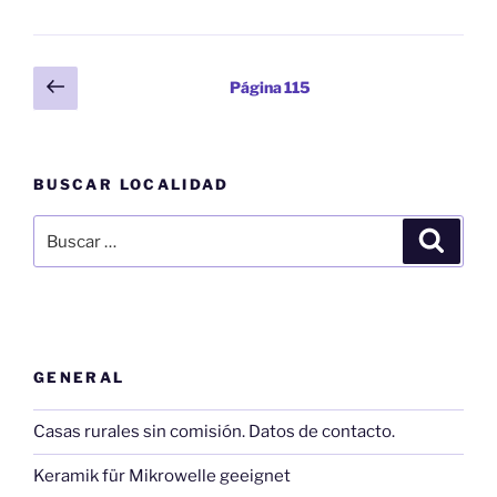
Paginación
Página
Página
115
anterior
de
entradas
BUSCAR LOCALIDAD
Buscar
Buscar
por:
GENERAL
Casas rurales sin comisión. Datos de contacto.
Keramik für Mikrowelle geeignet