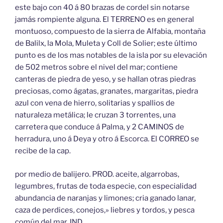
este bajo con 40 á 80 brazas de cordel sin notarse
jamás rompiente alguna. El TERRENO es en general
montuoso, compuesto de la sierra de Alfabia, montaña
de Balilx, la Mola, Muleta y Coll de Solier; este último
punto es de los mas notables de la isla por su elevación
de 502 metros sobre el nivel del mar; contiene
canteras de piedra de yeso, y se hallan otras piedras
preciosas, como ágatas, granates, margaritas, piedra
azul con vena de hierro, solitarias y spallios de
naturaleza metálica; le cruzan 3 torrentes, una
carretera que conduce á Palma, y 2 CAMINOS de
herradura, uno á Deya y otro á Escorca. El CORREO se
recibe de la cap.
por medio de balijero. PROD. aceite, algarrobas,
legumbres, frutas de toda especie, con especialidad
abundancia de naranjas y limones; cria ganado lanar,
caza de perdices, conejos,» liebres y tordos, y pesca
común del mar. IND.