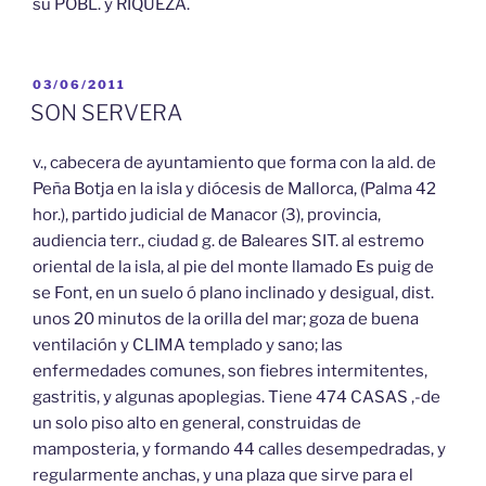
su POBL. y RIQUEZA.
PUBLICADO
03/06/2011
EL
SON SERVERA
v., cabecera de ayuntamiento que forma con la ald. de
Peña Botja en la isla y diócesis de Mallorca, (Palma 42
hor.), partido judicial de Manacor (3), provincia,
audiencia terr., ciudad g. de Baleares SIT. al estremo
oriental de la isla, al pie del monte llamado Es puig de
se Font, en un suelo ó plano inclinado y desigual, dist.
unos 20 minutos de la orilla del mar; goza de buena
ventilación y CLIMA templado y sano; las
enfermedades comunes, son fiebres intermitentes,
gastritis, y algunas apoplegias. Tiene 474 CASAS ,-de
un solo piso alto en general, construidas de
mamposteria, y formando 44 calles desempedradas, y
regularmente anchas, y una plaza que sirve para el