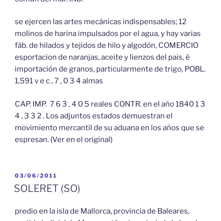
se ejercen las artes mecánicas indispensables; 12
molinos de harina impulsados por el agua, y hay varias
fáb. de hilados y tejidos de hilo y algodón, COMERCIO
esportacion de naranjas, aceite y lienzos del pais, é
importación de granos, particularmente de trigo, POBL.
1,591 v e c , 7 , 0 3 4 almas
CAP. IMP. 7 6 3 , 4 0 5 reales CONTR. en el año 1840 1 3
4 , 3 3 2 . Los adjuntos estados demuestran el
movimiento mercantil de su aduana en los años que se
espresan. (Ver en el original)
PUBLICADO
03/06/2011
EL
SOLERET (SO)
predio en la isla de Mallorca, provincia de Baleares,