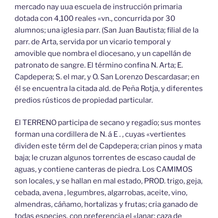
mercado nay uua escuela de instrucción primaria
dotada con 4,100 reales «vn., concurrida por 30
alumnos; una iglesia parr. (San Juan Bautista; filial de la
parr. de Arta, servida por un vicario temporal y
amovible que nombra el diocesano, y un capellán de
patronato de sangre. El término confina N. Arta; E.
Capdepera; S. el mar, y O. San Lorenzo Descardasar; en
él se encuentra la citada ald. de Peña Rotja, y diferentes
predios rústicos de propiedad particular.
El TERRENO participa de secano y regadío; sus montes
forman una cordillera de N. á E . , cuyas «vertientes
dividen este térm del de Capdepera; crian pinos y mata
baja; le cruzan algunos torrentes de escaso caudal de
aguas, y contiene canteras de piedra. Los CAMIMOS
son locales, y se hallan en mal estado, PROD. trigo, geja,
cebada, avena , legumbres, algarrobas, aceite, vino,
almendras, cáñamo, hortalizas y frutas; cria ganado de
todas especies, con preferencia el «lanar; caza de