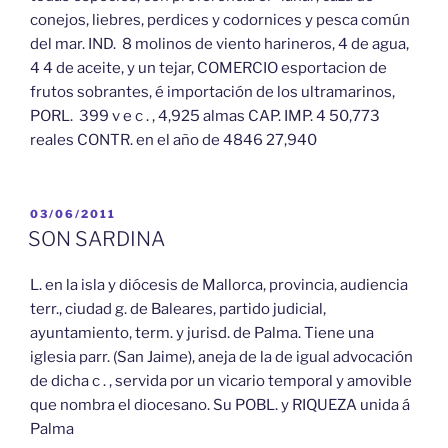
conejos, liebres, perdices y codornices y pesca común
del mar. IND. 8 molinos de viento harineros, 4 de agua,
4 4 de aceite, y un tejar, COMERCIO esportacion de
frutos sobrantes, é importación de los ultramarinos,
PORL. 399 v e c . , 4,925 almas CAP. IMP. 4 50,773
reales CONTR. en el año de 4846 27,940
PUBLICADO
03/06/2011
EL
SON SARDINA
L. en la isla y diócesis de Mallorca, provincia, audiencia
terr., ciudad g. de Baleares, partido judicial,
ayuntamiento, term. y jurisd. de Palma. Tiene una
iglesia parr. (San Jaime), aneja de la de igual advocación
de dicha c . , servida por un vicario temporal y amovible
que nombra el diocesano. Su POBL. y RIQUEZA unida á
Palma