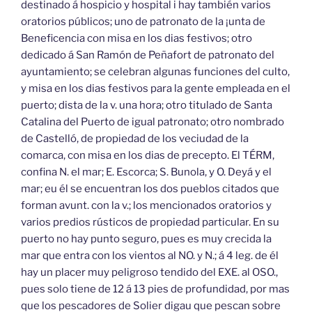
destinado á hospicio y hospital i hay también varios
oratorios públicos; uno de patronato de la ¡unta de
Beneficencia con misa en los dias festivos; otro
dedicado á San Ramón de Peñafort de patronato del
ayuntamiento; se celebran algunas funciones del culto,
y misa en los dias festivos para la gente empleada en el
puerto; dista de la v. una hora; otro titulado de Santa
Catalina del Puerto de igual patronato; otro nombrado
de Castelló, de propiedad de los veciudad de la
comarca, con misa en los dias de precepto. El TÉRM,
confina N. el mar; E. Escorca; S. Bunola, y O. Deyá y el
mar; eu él se encuentran los dos pueblos citados que
forman avunt. con la v.; los mencionados oratorios y
varios predios rústicos de propiedad particular. En su
puerto no hay punto seguro, pues es muy crecida la
mar que entra con los vientos al NO. y N.; á 4 leg. de él
hay un placer muy peligroso tendido del EXE. al OSO.,
pues solo tiene de 12 á 13 pies de profundidad, por mas
que los pescadores de Solier digau que pescan sobre