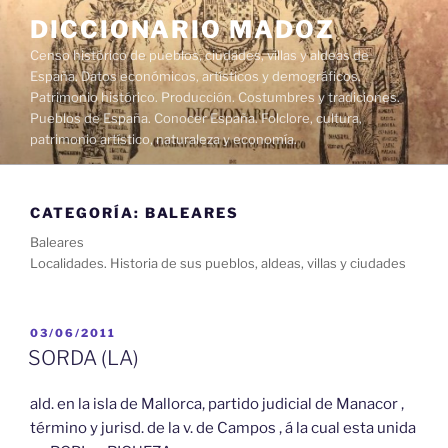
Saltar
DICCIONARIO MADOZ
al
Censo histórico de pueblos, ciudades, villas y aldeas de
contenido
España. Datos económicos, artísticos y demográficos.
Patrimonio histórico. Producción. Costumbres y tradiciones.
Pueblos de España. Conocer España. Folclore, cultura,
patrimonio artístico, naturaleza y economía.
CATEGORÍA:
BALEARES
Baleares
Localidades. Historia de sus pueblos, aldeas, villas y ciudades
PUBLICADO
03/06/2011
EL
SORDA (LA)
ald. en la isla de Mallorca, partido judicial de Manacor ,
término y jurisd. de la v. de Campos , á la cual esta unida