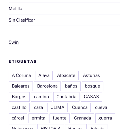
Melilla
Sin Clasificar
5win
ETIQUETAS
A Coruña
Alava
Albacete
Asturias
Baleares
Barcelona
baños
bosque
Burgos
camino
Cantabria
CASAS
castillo
caza
CLIMA
Cuenca
cueva
cárcel
ermita
fuente
Granada
guerra
Guipuzcoa
HISTORIA
Huesca
iglesia