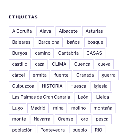
ETIQUETAS
A Coruña
Alava
Albacete
Asturias
Baleares
Barcelona
baños
bosque
Burgos
camino
Cantabria
CASAS
castillo
caza
CLIMA
Cuenca
cueva
cárcel
ermita
fuente
Granada
guerra
Guipuzcoa
HISTORIA
Huesca
iglesia
Las Palmas de Gran Canaria
León
Lleida
Lugo
Madrid
mina
molino
montaña
monte
Navarra
Orense
oro
pesca
población
Pontevedra
pueblo
RIO