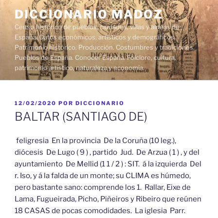
Saltar
DICCIONARIO MADOZ
al
Censo histórico de pueblos, ciudades, villas y aldeas de
contenido
España. Datos económicos, artísticos y demográficos.
Patrimonio histórico. Producción. Costumbres y tradiciones.
Pueblos de España. Conocer España. Folclore, cultura,
patrimonio artístico, naturaleza y economía.
PUBLICADO
12/02/2020
POR
DICCIONARIO
EL
BALTAR (SANTIAGO DE)
feligresia En la provincia De la Coruña (10 leg.),
diócesis De Lugo ( 9 ) , partido Jud. De Arzua ( 1 ) , y del
ayuntamiento De Mellid (1 1 / 2 ) : SIT. á la izquierda Del
r. Iso, y á la falda de un monte; su CLIMA es húmedo,
pero bastante sano: comprende los 1. Rallar, Eixe de
Lama, Fugueirada, Picho, Piñeiros y Ribeiro que reúnen
18 CASAS de pocas comodidades. La iglesia Parr.