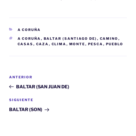
CATEGORÍAS
A CORUÑA
ETIQUETAS
A CORUÑA
,
BALTAR (SANTIAGO DE)
,
CAMINO
,
CASAS
,
CAZA
,
CLIMA
,
MONTE
,
PESCA
,
PUEBLO
Navegación
Entrada
ANTERIOR
de
anterior:
BALTAR (SAN JUAN DE)
entradas
Siguiente
SIGUIENTE
entrada
BALTAR (SON)