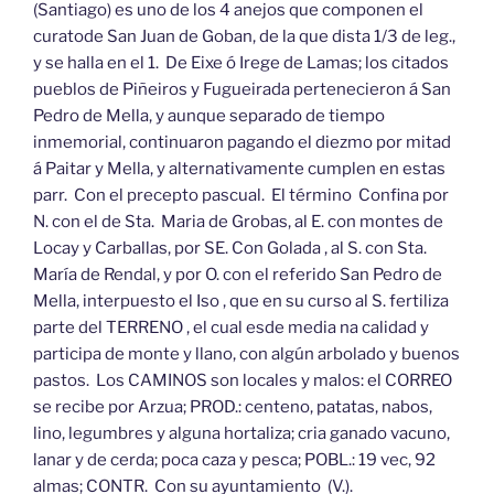
(Santiago) es uno de los 4 anejos que componen el
curatode San Juan de Goban, de la que dista 1/3 de leg.,
y se halla en el 1. De Eixe ó Irege de Lamas; los citados
pueblos de Piñeiros y Fugueirada pertenecieron á San
Pedro de Mella, y aunque separado de tiempo
inmemorial, continuaron pagando el diezmo por mitad
á Paitar y Mella, y alternativamente cumplen en estas
parr. Con el precepto pascual. El término Confina por
N. con el de Sta. Maria de Grobas, al E. con montes de
Locay y Carballas, por SE. Con Golada , al S. con Sta.
María de Rendal, y por O. con el referido San Pedro de
Mella, interpuesto el Iso , que en su curso al S. fertiliza
parte del TERRENO , el cual esde media na calidad y
participa de monte y llano, con algún arbolado y buenos
pastos. Los CAMINOS son locales y malos: el CORREO
se recibe por Arzua; PROD.: centeno, patatas, nabos,
lino, legumbres y alguna hortaliza; cria ganado vacuno,
lanar y de cerda; poca caza y pesca; POBL.: 19 vec, 92
almas; CONTR. Con su ayuntamiento (V.).