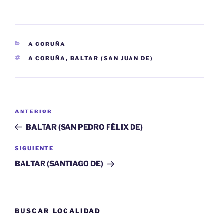
CATEGORÍAS
A CORUÑA
ETIQUETAS
A CORUÑA
,
BALTAR (SAN JUAN DE)
Navegación
Entrada
ANTERIOR
de
anterior:
BALTAR (SAN PEDRO FÉLIX DE)
entradas
Siguiente
SIGUIENTE
entrada
BALTAR (SANTIAGO DE)
BUSCAR LOCALIDAD