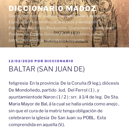
Saltar
DICCIONARIO MADOZ
al
Censo histórico de pueblos, ciudades, villas y aldeas de
contenido
España. Datos económicos, artísticos y demográficos.
Patrimonio histórico. Producción. Costumbres y tradiciones.
Pueblos de España. Conocer España. Folclore, cultura,
patrimonio artístico, naturaleza y economía.
PUBLICADO
12/02/2020
POR
DICCIONARIO
EL
BALTAR (SAN JUAN DE)
feligresia En la provincia De la Coruña (9 leg.), diócesis
De Mondoñedo, partido Jud. Del Ferrol ( 1 ) , y
ayuntamientode Naron ( 1 / 2 ) : srr. á 1/4 de leg. De Sta.
Maria Mayor de Bal, á la cual se halla unida como anejo ,
sin que el cura de la matriz tenga obligación de
celebraren la iglesia De San Juan: su POBL. Esta
comprendida en aquella (V.).