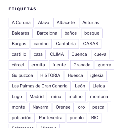
ETIQUETAS
A Coruña
Alava
Albacete
Asturias
Baleares
Barcelona
baños
bosque
Burgos
camino
Cantabria
CASAS
castillo
caza
CLIMA
Cuenca
cueva
cárcel
ermita
fuente
Granada
guerra
Guipuzcoa
HISTORIA
Huesca
iglesia
Las Palmas de Gran Canaria
León
Lleida
Lugo
Madrid
mina
molino
montaña
monte
Navarra
Orense
oro
pesca
población
Pontevedra
pueblo
RIO