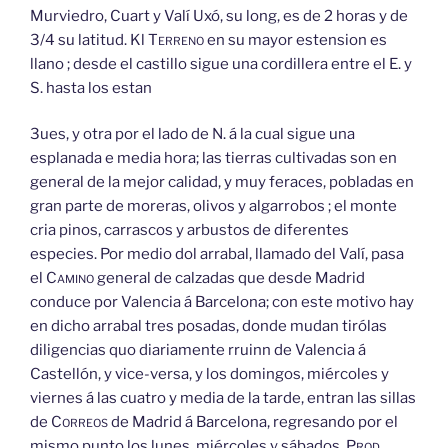
Murviedro, Cuart y Valí Uxó, su long, es de 2 horas y de
3/4 su latitud. Kl
Terreno
en su mayor estension es
llano ; desde el castillo sigue una cordillera entre el E. y
S. hasta los estan
3ues, y otra por el lado de N. á la cual sigue una
esplanada e media hora; las tierras cultivadas son en
general de la mejor calidad, y muy feraces, pobladas en
gran parte de moreras, olivos y algarrobos ; el monte
cria pinos, carrascos y arbustos de diferentes
especies. Por medio dol arrabal, llamado del Valí, pasa
el
Camino
general de calzadas que desde Madrid
conduce por Valencia á Barcelona; con este motivo hay
en dicho arrabal tres posadas, donde mudan tirólas
diligencias quo diariamente rruinn de Valencia á
Castellón, y vice-versa, y los domingos, miércoles y
viernes á las cuatro y media de la tarde, entran las sillas
de
Correos
de Madrid á Barcelona, regresando por el
mismo punto los lunes, miércoles y sábados.
Prod,