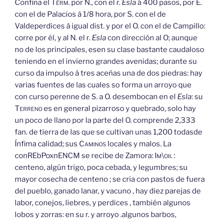
Confina el
Térm.
por N., con el r.
Esla
á 400 pasos, por E.
con el de Palacios á 1/8 hora, por S. con el de
Valdeperdices á igual dist. y por el O. con el de Campillo:
corre por él, y al N. el r.
Esla
con dirección al O; aunque
no de los principales, esen su clase bastante caudaloso
teniendo en el invierno grandes avenidas; durante su
curso da impulso á tres aceñas una de dos piedras: hay
varias fuentes de las cuales so forma un arroyo que
con curso perenne de S. a O. desembocan en el
Esla
: su
Terreno
es en general pizarroso y quebrado, solo hay
un poco de llano por la parte del O. comprende 2,333
fan. de tierra de las que se cultivan unas 1,200 todasde
Ínfima calidad; sus
Caminos
locales y malos. La
conREbPoxnENCM se recibe de Zamora:
Im\oii.
:
centeno, algún trigo, poca cebada, y legumbres; su
mayor cosecha de centeno ; se cria con pastos de fuera
del pueblo, ganado lanar, y vacuno , hay diez parejas de
labor, conejos, liebres, y perdices , también algunos
lobos y zorras: en su r. y arroyo .algunos barbos,