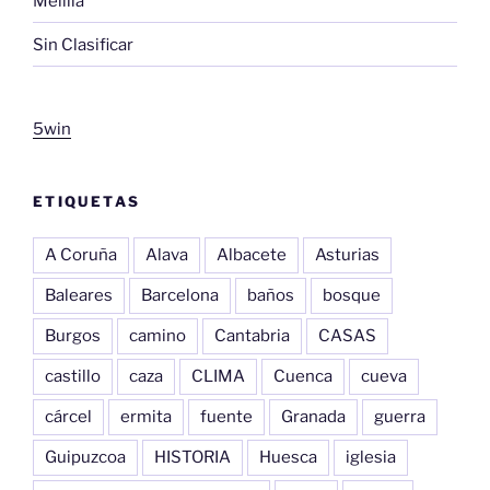
Melilla
Sin Clasificar
5win
ETIQUETAS
A Coruña
Alava
Albacete
Asturias
Baleares
Barcelona
baños
bosque
Burgos
camino
Cantabria
CASAS
castillo
caza
CLIMA
Cuenca
cueva
cárcel
ermita
fuente
Granada
guerra
Guipuzcoa
HISTORIA
Huesca
iglesia