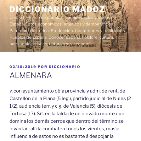
Saltar
DICCIONARIO MADOZ
al
Censo histórico de pueblos, ciudades, villas y aldeas de
contenido
España. Datos económicos, artísticos y demográficos.
Patrimonio histórico. Producción. Costumbres y tradiciones.
Pueblos de España. Conocer España. Folclore, cultura,
patrimonio artístico, naturaleza y economía.
PUBLICADO
02/10/2019
POR
DICCIONARIO
EL
ALMENARA
v. con ayuntamiento déla provincia y adm. de rent, de
Castellón de la Plana (5 leg.), partido judicial de Nules (2
1/2), audiencia terr. у с g. de Valencia (5), diócesis de
Tortosa (17):
Sit.
en la falda de un elevado monte que
domina los demás cerros que dentro del término se
levantan; allí la combaten todos los vientos, masía
influencia de estos no es bastante á despojar la