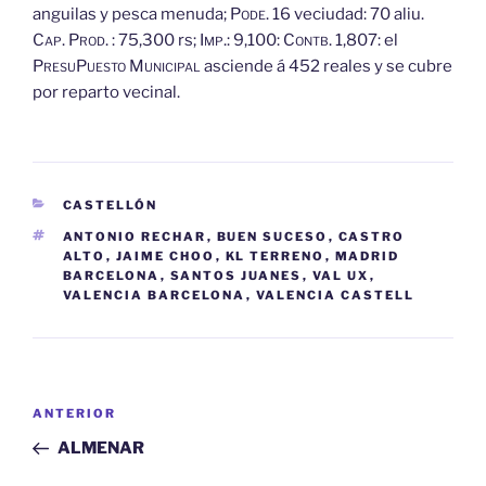
anguilas y pesca menuda;
Pode.
16 veciudad: 70 aliu.
Cap.
Prod.
: 75,300 rs;
Imp.:
9,100:
Contb.
1,807: el
Presu
Puesto
Municipal
asciende á 452 reales y se cubre
por reparto vecinal.
CATEGORÍAS
CASTELLÓN
ETIQUETAS
ANTONIO RECHAR
,
BUEN SUCESO
,
CASTRO
ALTO
,
JAIME CHOO
,
KL TERRENO
,
MADRID
BARCELONA
,
SANTOS JUANES
,
VAL UX
,
VALENCIA BARCELONA
,
VALENCIA CASTELL
Navegación
Entrada
ANTERIOR
de
anterior:
ALMENAR
entradas