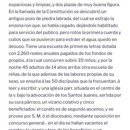
espaciosas y limpias, y dos plazas de muy buena figura.
En la llamada de la Constitución se descubrió un
antiguo pozo de piedra labrada, del cual se estrajo la
enzona ron que. se había cegado, dejándole habilitado
para servicio del publico, pero rotos la primera cuerda y
cubos que se pusieron para estraer el agua, quedó en
desuso. Tiene una escuela de primeras letras dotada
con 2,260 reales anuales pagados de los fondos de
propios, á la cual concurren sobre 35 niños, y por la
noche 45 adultos de 14 años arriba: otra escuela de
niñas, de la que ademas de las labores propias de su
sexo, se enseña á las 50 discípulas que la frecuentan, á
leer y escribir; y una iglesia parr. situada en el centro de
la v. bajo la advocación de los Santos Juanes, ser\ida por
su cura párroco, un vicario colativo y cinco
beneficiados: el curato es de segundo ascenso, y se
provee por S. M. ó el diocesano, mediante oposición en
concurso general.- en el dia se hallan vacantes el
curato y la vicaria y tres de los beneficios, y un