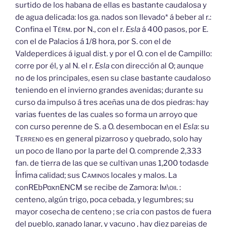
surtido de los habana de ellas es bastante caudalosa y
de agua delicada: los ga. nados son llevado* á beber al r.:
Confina el
Térm.
por N., con el r.
Esla
á 400 pasos, por E.
con el de Palacios á 1/8 hora, por S. con el de
Valdeperdices á igual dist. y por el O. con el de Campillo:
corre por él, y al N. el r.
Esla
con dirección al O; aunque
no de los principales, esen su clase bastante caudaloso
teniendo en el invierno grandes avenidas; durante su
curso da impulso á tres aceñas una de dos piedras: hay
varias fuentes de las cuales so forma un arroyo que
con curso perenne de S. a O. desembocan en el
Esla
: su
Terreno
es en general pizarroso y quebrado, solo hay
un poco de llano por la parte del O. comprende 2,333
fan. de tierra de las que se cultivan unas 1,200 todasde
Ínfima calidad; sus
Caminos
locales y malos. La
conREbPoxnENCM se recibe de Zamora:
Im\oii.
:
centeno, algún trigo, poca cebada, y legumbres; su
mayor cosecha de centeno ; se cria con pastos de fuera
del pueblo, ganado lanar, y vacuno , hay diez parejas de