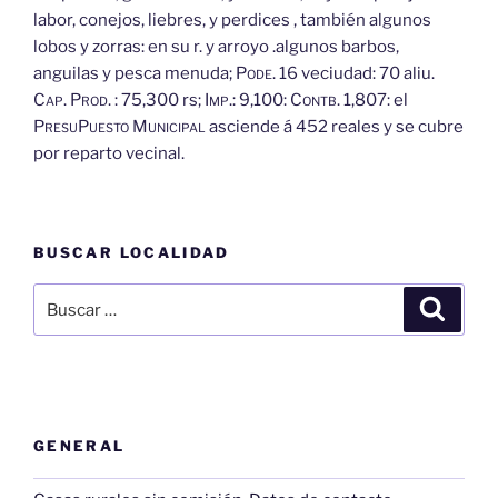
labor, conejos, liebres, y perdices , también algunos
lobos y zorras: en su r. y arroyo .algunos barbos,
anguilas y pesca menuda;
Pode.
16 veciudad: 70 aliu.
Cap.
Prod.
: 75,300 rs;
Imp.:
9,100:
Contb.
1,807: el
Presu
Puesto
Municipal
asciende á 452 reales y se cubre
por reparto vecinal.
BUSCAR LOCALIDAD
Buscar
Buscar
por:
GENERAL