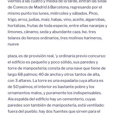
viernes á las cuatro y media de la tarde, entran las sillas
de
Correos
de Madrid á Barcelona, regresando por el
mismo punto los lunes, miércoles y sábados.
Prod,
trigo, arroz, judias, maiz, habas, vino, aceite, algarrobas,
hortalizas, frutas de toda especie, entre ellas naranjas y
limones, cánamo, seda y abundante caza.
Ind.
tres
telares do lienzos ordinarios, tres molinos harineros,
nueve
plaza, es de provisión real, ‘y ordinaria previo concurso:
el edificio es pequeño y poco sólido, sus paredes y
torre de manposteria; consta de una nave que tiene de
largo 68 palmos; 40 de ancha y otros tantos de alta,
con 3 altares. La torre es una espadaña cuya altura es
de SO palmos; el interior es bastante pobre y los
ornamentos malos, y puramente los indispensables.
Ala espalda del edificio hay un cementerio, cuyas
paredes son también de manipostería, está ventilado:
fuera del pueblo. hay dos fuentes que sirven para el