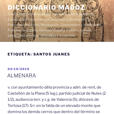
Saltar
DICCIONARIO MADOZ
al
Censo histórico de pueblos, ciudades, villas y aldeas de
contenido
España. Datos económicos, artísticos y demográficos.
Patrimonio histórico. Producción. Costumbres y tradiciones.
Pueblos de España. Conocer España. Folclore, cultura,
patrimonio artístico, naturaleza y economía.
ETIQUETA:
SANTOS JUANES
PUBLICADO
02/10/2019
EL
ALMENARA
v. con ayuntamiento déla provincia y adm. de rent, de
Castellón de la Plana (5 leg.), partido judicial de Nules (2
1/2), audiencia terr. у с g. de Valencia (5), diócesis de
Tortosa (17):
Sit.
en la falda de un elevado monte que
domina los demás cerros que dentro del término se