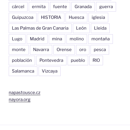
cárcel
ermita
fuente
Granada
guerra
Guipuzcoa
HISTORIA
Huesca
iglesia
Las Palmas de Gran Canaria
León
Lleida
Lugo
Madrid
mina
molino
montaña
monte
Navarra
Orense
oro
pesca
población
Pontevedra
pueblo
RIO
Salamanca
Vizcaya
napastousce.cz
nayora.org