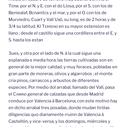
Térm.
por el N. y E. con el do Llosa, por el S. con los de
Beniealaf, Bcnanitcs y el mar, y por el O. con los de
Murviedro, Cuart y Valí Uxó, su long, es de 2 horas y de
3/4 su latitud. Kl
Terreno
en su mayor estension es
llano ; desde el castillo sigue una cordillera entre el E. y
S. hasta los estan
3ues, y otra por el lado de N. á la cual sigue una
esplanada e media hora; las tierras cultivadas son en
general de la mejor calidad, y muy feraces, pobladas en
gran parte de moreras, olivos y algarrobos ; el monte
cria pinos, carrascos y arbustos de diferentes
especies. Por medio dol arrabal, llamado del Valí, pasa
el
Camino
general de calzadas que desde Madrid
conduce por Valencia á Barcelona; con este motivo hay
en dicho arrabal tres posadas, donde mudan tirólas
diligencias quo diariamente rruinn de Valencia á
Castellón, y vice-versa, y los domingos, miércoles y