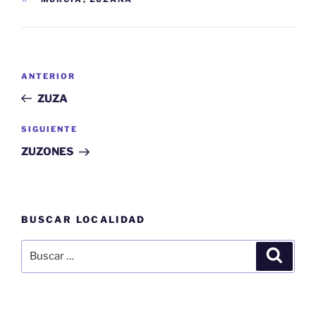
Navegación
Entrada
ANTERIOR
de
anterior:
ZUZA
entradas
Siguiente
SIGUIENTE
entrada
ZUZONES
BUSCAR LOCALIDAD
Buscar
Buscar
por: