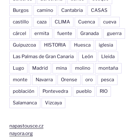
Burgos
camino
Cantabria
CASAS
castillo
caza
CLIMA
Cuenca
cueva
cárcel
ermita
fuente
Granada
guerra
Guipuzcoa
HISTORIA
Huesca
iglesia
Las Palmas de Gran Canaria
León
Lleida
Lugo
Madrid
mina
molino
montaña
monte
Navarra
Orense
oro
pesca
población
Pontevedra
pueblo
RIO
Salamanca
Vizcaya
napastousce.cz
nayora.org