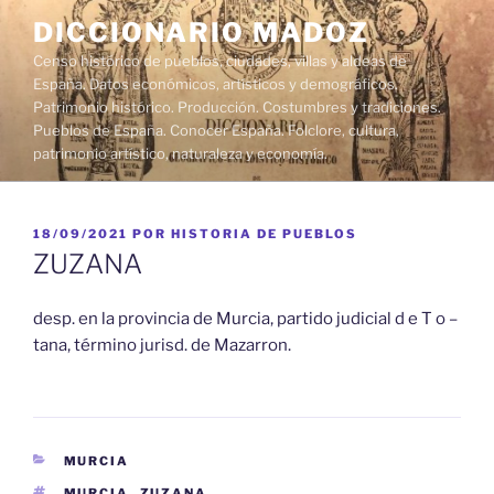
Saltar
DICCIONARIO MADOZ
al
Censo histórico de pueblos, ciudades, villas y aldeas de
contenido
España. Datos económicos, artísticos y demográficos.
Patrimonio histórico. Producción. Costumbres y tradiciones.
Pueblos de España. Conocer España. Folclore, cultura,
patrimonio artístico, naturaleza y economía.
PUBLICADO
18/09/2021
POR
HISTORIA DE PUEBLOS
EL
ZUZANA
desp. en la provincia de Murcia, partido judicial d e T o –
tana, término jurisd. de Mazarron.
CATEGORÍAS
MURCIA
ETIQUETAS
MURCIA
,
ZUZANA