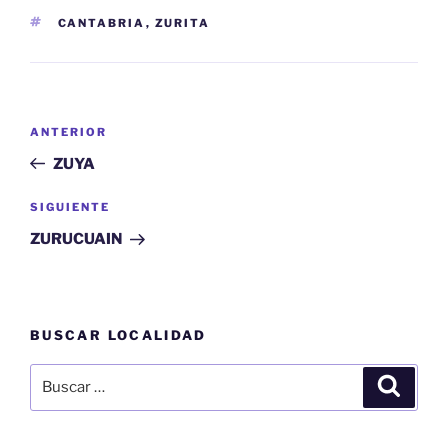
ETIQUETAS
CANTABRIA
,
ZURITA
Navegación
Entrada
ANTERIOR
de
anterior:
ZUYA
entradas
Siguiente
SIGUIENTE
entrada
ZURUCUAIN
BUSCAR LOCALIDAD
Buscar
Buscar
por: