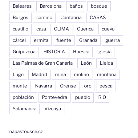
Baleares
Barcelona
baños
bosque
Burgos
camino
Cantabria
CASAS
castillo
caza
CLIMA
Cuenca
cueva
cárcel
ermita
fuente
Granada
guerra
Guipuzcoa
HISTORIA
Huesca
iglesia
Las Palmas de Gran Canaria
León
Lleida
Lugo
Madrid
mina
molino
montaña
monte
Navarra
Orense
oro
pesca
población
Pontevedra
pueblo
RIO
Salamanca
Vizcaya
napastousce.cz