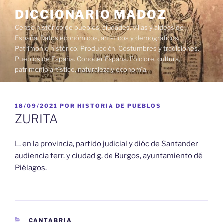
Saltar
DICCIONARIO MADOZ
al
Censo histórico de pueblos, ciudades, villas y aldeas de
contenido
España. Datos económicos, artísticos y demográficos.
Patrimonio histórico. Producción. Costumbres y tradiciones.
Pueblos de España. Conocer España. Folclore, cultura,
patrimonio artístico, naturaleza y economía.
PUBLICADO
18/09/2021
POR
HISTORIA DE PUEBLOS
EL
ZURITA
L. en la provincia, partido judicial y dióc de Santander
audiencia terr. y ciudad g. de Burgos, ayuntamiento dé
Piélagos.
CATEGORÍAS
CANTABRIA