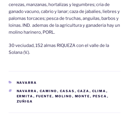
cerezas, manzanas, hortalizas y legumbres; cria de
ganado vacuno, cabrio y lanar; caza de jabalies, liebres y
palomas torcaces; pesca de truchas, anguilas, barbos y
loinas. IND. ademas de la agricultura y ganaderia hay un
molino harinero, PORL.
30 veciudad, 152 almas RIQUEZA con el valle de la
Solana (V.).
CATEGORÍAS
NAVARRA
ETIQUETAS
NAVARRA
,
CAMINO
,
CASAS
,
CAZA
,
CLIMA
,
ERMITA
,
FUENTE
,
MOLINO
,
MONTE
,
PESCA
,
ZUÑIGA