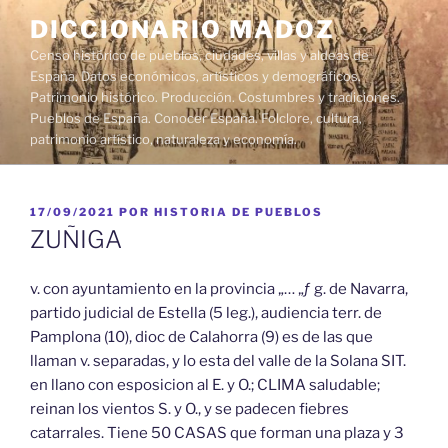
Saltar
DICCIONARIO MADOZ
al
Censo histórico de pueblos, ciudades, villas y aldeas de
contenido
España. Datos económicos, artísticos y demográficos.
Patrimonio histórico. Producción. Costumbres y tradiciones.
Pueblos de España. Conocer España. Folclore, cultura,
patrimonio artístico, naturaleza y economía.
PUBLICADO
17/09/2021
POR
HISTORIA DE PUEBLOS
EL
ZUÑIGA
v. con ayuntamiento en la provincia „… „ƒ g. de Navarra,
partido judicial de Estella (5 leg.), audiencia terr. de
Pamplona (10), dioc de Calahorra (9) es de las que
llaman v. separadas, y lo esta del valle de la Solana SIT.
en llano con esposicion al E. y O.; CLIMA saludable;
reinan los vientos S. y O., y se padecen fiebres
catarrales. Tiene 50 CASAS que forman una plaza y 3