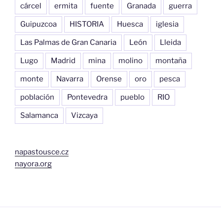
cárcel
ermita
fuente
Granada
guerra
Guipuzcoa
HISTORIA
Huesca
iglesia
Las Palmas de Gran Canaria
León
Lleida
Lugo
Madrid
mina
molino
montaña
monte
Navarra
Orense
oro
pesca
población
Pontevedra
pueblo
RIO
Salamanca
Vizcaya
napastousce.cz
nayora.org