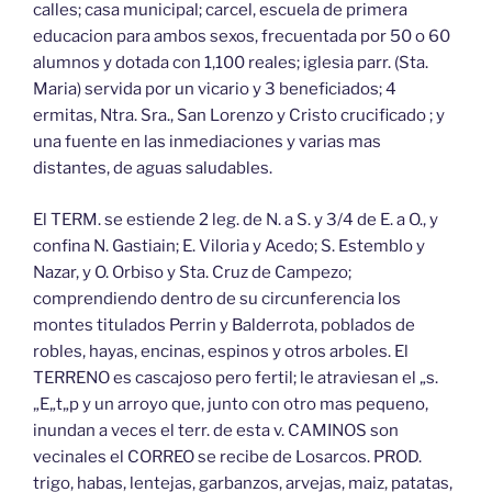
calles; casa municipal; carcel, escuela de primera
educacion para ambos sexos, frecuentada por 50 o 60
alumnos y dotada con 1,100 reales; iglesia parr. (Sta.
Maria) servida por un vicario y 3 beneficiados; 4
ermitas, Ntra. Sra., San Lorenzo y Cristo crucificado ; y
una fuente en las inmediaciones y varias mas
distantes, de aguas saludables.
El TERM. se estiende 2 leg. de N. a S. y 3/4 de E. a O., y
confina N. Gastiain; E. Viloria y Acedo; S. Estemblo y
Nazar, y O. Orbiso y Sta. Cruz de Campezo;
comprendiendo dentro de su circunferencia los
montes titulados Perrin y Balderrota, poblados de
robles, hayas, encinas, espinos y otros arboles. El
TERRENO es cascajoso pero fertil; le atraviesan el „s.
„E„t„p y un arroyo que, junto con otro mas pequeno,
inundan a veces el terr. de esta v. CAMINOS son
vecinales el CORREO se recibe de Losarcos. PROD.
trigo, habas, lentejas, garbanzos, arvejas, maiz, patatas,