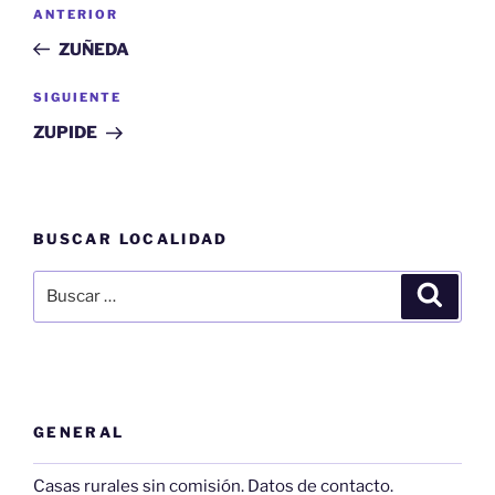
Navegación
Entrada
ANTERIOR
de
anterior:
ZUÑEDA
entradas
Siguiente
SIGUIENTE
entrada
ZUPIDE
BUSCAR LOCALIDAD
Buscar
Buscar
por:
GENERAL
Casas rurales sin comisión. Datos de contacto.