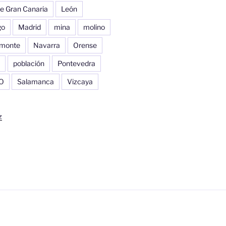
e Gran Canaria
León
go
Madrid
mina
molino
monte
Navarra
Orense
población
Pontevedra
O
Salamanca
Vizcaya
z