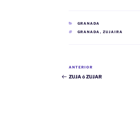
CATEGORÍAS
GRANADA
ETIQUETAS
GRANADA
,
ZUJAIRA
Navegación
Entrada
ANTERIOR
de
anterior:
ZUJA ó ZUJAR
entradas