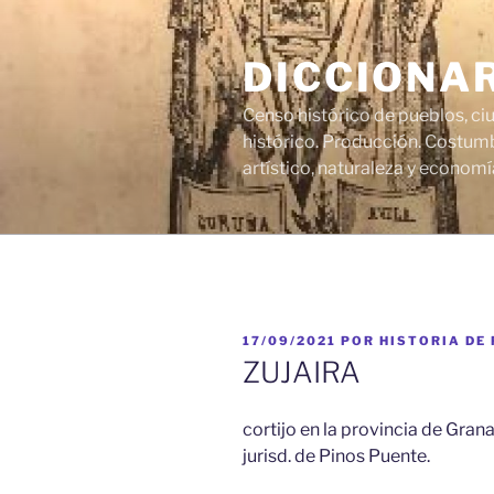
Saltar
al
DICCIONA
contenido
Censo histórico de pueblos, ci
histórico. Producción. Costumb
artístico, naturaleza y economí
PUBLICADO
17/09/2021
POR
HISTORIA DE
EL
ZUJAIRA
cortijo en la provincia de Grana
jurisd. de Pinos Puente.