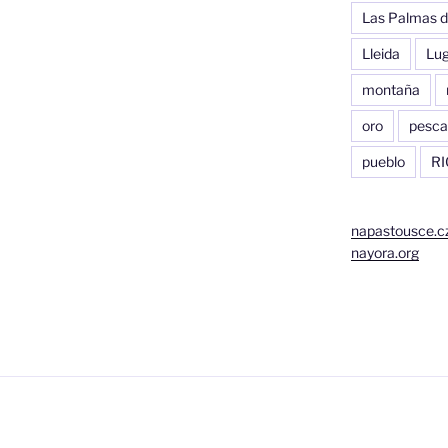
Las Palmas d
Lleida
Lu
montaña
oro
pesca
pueblo
RI
napastousce.c
nayora.org