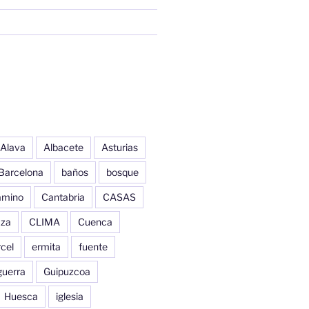
Alava
Albacete
Asturias
Barcelona
baños
bosque
amino
Cantabria
CASAS
aza
CLIMA
Cuenca
cel
ermita
fuente
guerra
Guipuzcoa
Huesca
iglesia