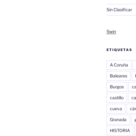
Sin Clasificar
5win
ETIQUETAS
A Coruña
Baleares
Burgos
c
castillo
c
cueva
cár
Granada
HISTORIA