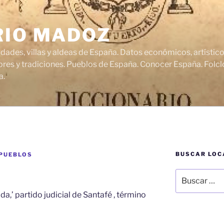
RIO MADOZ
udades, villas y aldeas de España. Datos económicos, artísti
res y tradiciones. Pueblos de España. Conocer España. Folclo
a.
BUSCAR LOC
 PUEBLOS
Buscar
por:
da,’ partido judicial de Santafé , término