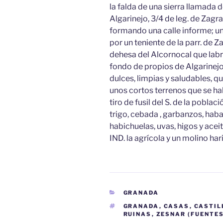
la falda de una sierra llamada de
Algarinejo, 3/4 de leg. de Zagr
formando una calle informe; una
por un teniente de la parr. de Zag
dehesa del Alcornocal que lab
fondo de propios de Algarinej
dulces, limpias y saludables, q
unos cortos terrenos que se ha
tiro de fusil del S. de la pobla
trigo, cebada , garbanzos, habas
habichuelas, uvas, higos y aceit
IND. la agrícola y un molino har
CATEGORÍAS
GRANADA
ETIQUETAS
GRANADA
,
CASAS
,
CASTIL
RUINAS
,
ZESNAR (FUENTES