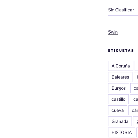
Sin Clasificar
5win
ETIQUETAS
A Coruña
Baleares
Burgos
c
castillo
c
cueva
cár
Granada
HISTORIA