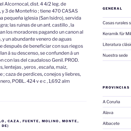
l Alcornocal, dist. 4 4/2 leg. de
GENERAL
a, y 3 de Montefrio ; tiene 470 CASAS
 pequeña iglesia (San Isidro), servida
Casas rurales s
ra; las ruinas de un ant. castillo , la
ran los moradores pagando un canon al
Keramik für Mi
o, y un abundante venero de aguas
Literatura clá
ue después de beneficiar con sus riegos
llan á su descenso, se confunden á un
Nuestra sede
ción con las del caudaloso Genil. PROD.
, lentejas , yeros , escaña, maiz,
e ; caza de perdices, conejos y liebres,
inero, POBL. 424 v e c , 1,692 alm
PROVINCIAS
A Coruña
Alava
LO
,
CAZA
,
FUENTE
,
MOLINO
,
MONTE
,
Albacete
 DE)