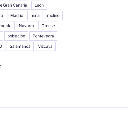
e Gran Canaria
León
go
Madrid
mina
molino
monte
Navarra
Orense
población
Pontevedra
O
Salamanca
Vizcaya
z