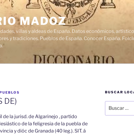
RIO MADOZ
udades, villas y aldeas de España. Datos económicos, artísti
res y tradiciones. Pueblos de España. Conocer España. Folclo
a.
BUSCAR LOC
 PUEBLOS
 DE)
Buscar
por:
 de la jurisd. de Algarinejo , partido
lesiástico de la feligresia de la puebla de
vincia y dióc de Granada (40 leg.). SIT. á