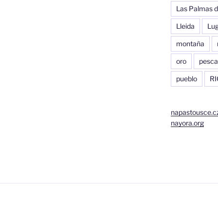
Las Palmas d
Lleida
Lu
montaña
oro
pesca
pueblo
RI
napastousce.c
nayora.org