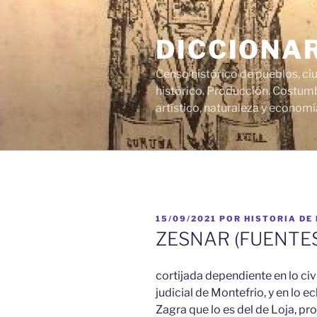
Saltar
al
DICCIONA
contenido
Censo histórico de pueblos, ci
histórico. Producción. Costumb
artístico, naturaleza y economí
PUBLICADO
15/09/2021
POR
HISTORIA DE
EL
ZESNAR (FUENTES
cortijada dependiente en lo civil
judicial de Montefrio, y en lo ec
Zagra que lo es del de Loja, pro