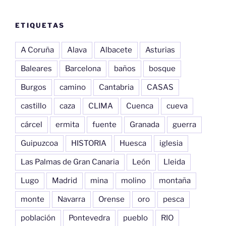
ETIQUETAS
A Coruña
Alava
Albacete
Asturias
Baleares
Barcelona
baños
bosque
Burgos
camino
Cantabria
CASAS
castillo
caza
CLIMA
Cuenca
cueva
cárcel
ermita
fuente
Granada
guerra
Guipuzcoa
HISTORIA
Huesca
iglesia
Las Palmas de Gran Canaria
León
Lleida
Lugo
Madrid
mina
molino
montaña
monte
Navarra
Orense
oro
pesca
población
Pontevedra
pueblo
RIO