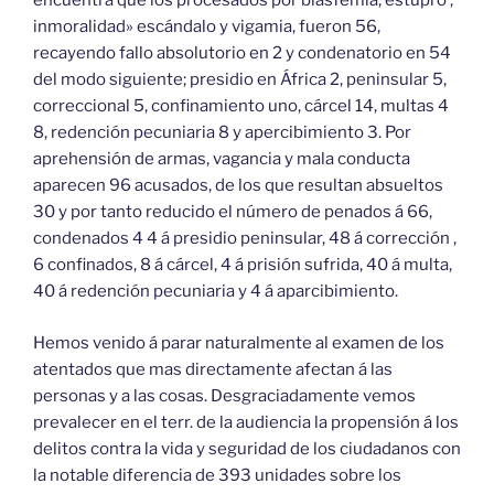
encuentra que los procesados por blasfemia, estupro ,
inmoralidad» escándalo y vigamia, fueron 56,
recayendo fallo absolutorio en 2 y condenatorio en 54
del modo siguiente; presidio en África 2, peninsular 5,
correccional 5, confinamiento uno, cárcel 14, multas 4
8, redención pecuniaria 8 y apercibimiento 3. Por
aprehensión de armas, vagancia y mala conducta
aparecen 96 acusados, de los que resultan absueltos
30 y por tanto reducido el número de penados á 66,
condenados 4 4 á presidio peninsular, 48 á corrección ,
6 confinados, 8 á cárcel, 4 á prisión sufrida, 40 á multa,
40 á redención pecuniaria y 4 á aparcibimiento.
Hemos venido á parar naturalmente al examen de los
atentados que mas directamente afectan á las
personas y a las cosas. Desgraciadamente vemos
prevalecer en el terr. de la audiencia la propensión á los
delitos contra la vida y seguridad de los ciudadanos con
la notable diferencia de 393 unidades sobre los