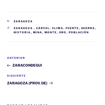
CATEGORÍAS
ZARAGOZA
ETIQUETAS
ZARAGOZA
,
CÁRCEL
,
CLIMA
,
FUENTE
,
GUERRA
,
HISTORIA
,
MINA
,
MONTE
,
ORO
,
POBLACIÓN
Navegación
Entrada
ANTERIOR
de
anterior:
ZARACONDEGUI
entradas
Siguiente
SIGUIENTE
entrada
ZARAGOZA (PROV. DE)