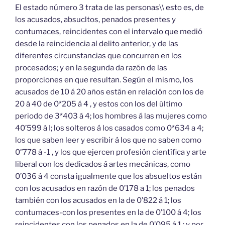
El estado número 3 trata de las personas\\ esto es, de
los acusados, absucltos, penados presentes y
contumaces, reincidentes con el intervalo que medió
desde la reincidencia al delito anterior, y de las
diferentes circunstancias que concurren en los
procesados; y en la segunda da razón de las
proporciones en que resultan. Según el mismo, los
acusados de 10 á 20 años están en relación con los de
20 á 40 de 0*205 á 4 , y estos con los del último
periodo de 3*403 á 4; los hombres á las mujeres como
40’599 á I; los solteros á los casados como 0*634 a 4;
los que saben leer y escribir á los que no saben como
0″778 á -1 , y los que ejercen profesión científica y arte
liberal con los dedicados á artes mecánicas, como
0’036 á 4 consta igualmente que los absueltos están
con los acusados en razón de 0’178 a 1; los penados
también con los acusados en la de 0’822 á 1; los
contumaces-con los presentes en la de 0’100 á 4; los
reincidentes con los penados en la de 0’095 á 1 ; y por