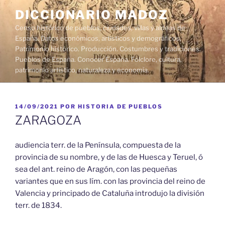
Saltar
DICCIONARIO MADOZ
al
Censo histórico de pueblos, ciudades, villas y aldeas de
contenido
España. Datos económicos, artísticos y demográficos.
Patrimonio histórico. Producción. Costumbres y tradiciones.
Pueblos de España. Conocer España. Folclore, cultura,
patrimonio artístico, naturaleza y economía.
PUBLICADO
14/09/2021
POR
HISTORIA DE PUEBLOS
EL
ZARAGOZA
audiencia terr. de la Península, compuesta de la
provincia de su nombre, y de las de Huesca y Teruel, ó
sea del ant. reino de Aragón, con las pequeñas
variantes que en sus lím. con las provincia del reino de
Valencia y principado de Cataluña introdujo la división
terr. de 1834.