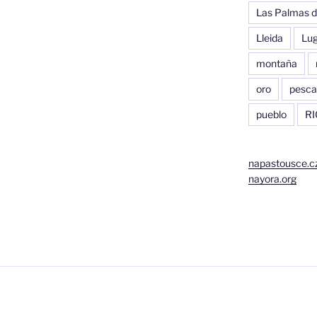
Las Palmas d
Lleida
Lu
montaña
oro
pesca
pueblo
RI
napastousce.c
nayora.org