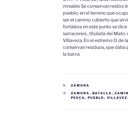
mreales Se conservan restos de 
pueblo; en el terreno que ocu
ser el camino cubierto que sirvi
fortaleza en este punto se dice
sarracenos , titulada dei Mato,
Villaveza. En el estremo O. de 
conservan residuos, que daba 
la barca
CATEGORÍAS
ZAMORA
ETIQUETAS
ZAMORA
,
BATALLA
,
CAMI
PESCA
,
PUEBLO
,
VILLAVEZ
Navegación