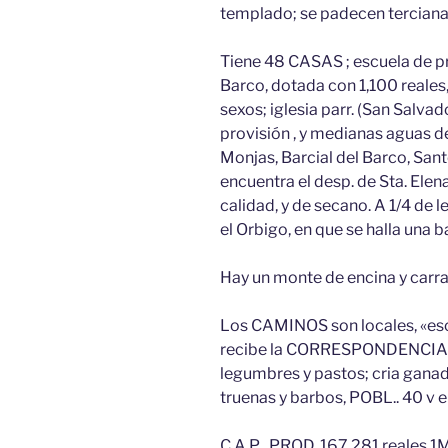
templado; se padecen terciana
Tiene 48 CASAS ; escuela de pr
Barco, dotada con 1,100 reales,
sexos; iglesia parr. (San Salvado
provisión , y medianas aguas d
Monjas, Barcial del Barco, Sant
encuentra el desp. de Sta. Ele
calidad, y de secano. A 1/4 de le
el Orbigo, en que se halla una 
Hay un monte de encina y carras
Los CAMINOS son locales, «esce
recibe la CORRESPONDENCIA e
legumbres y pastos; cria ganado
truenas y barbos, POBL.. 40 v e
C A P . PROD. 167,281 reales 1M