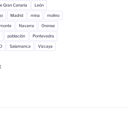
e Gran Canaria
León
go
Madrid
mina
molino
monte
Navarra
Orense
población
Pontevedra
O
Salamanca
Vizcaya
z