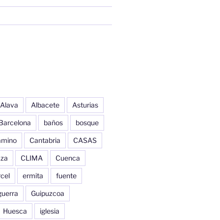
Alava
Albacete
Asturias
Barcelona
baños
bosque
amino
Cantabria
CASAS
aza
CLIMA
Cuenca
cel
ermita
fuente
guerra
Guipuzcoa
Huesca
iglesia