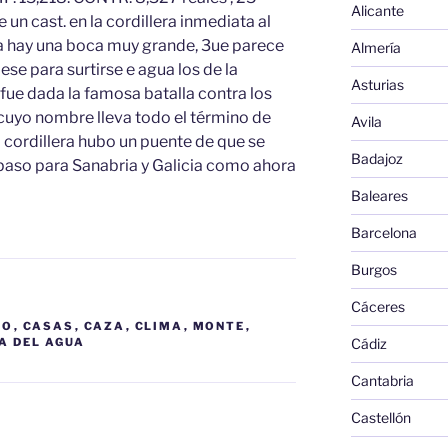
Alicante
un cast. en la cordillera inmediata al
pa hay una boca muy grande, 3ue parece
Almería
ese para surtirse e agua los de la
Asturias
 fue dada la famosa batalla contra los
 cuyo nombre lleva todo el término de
Avila
la cordillera hubo un puente de que se
Badajoz
paso para Sanabria y Galicia como ahora
Baleares
Barcelona
Burgos
Cáceres
NO
,
CASAS
,
CAZA
,
CLIMA
,
MONTE
,
A DEL AGUA
Cádiz
Cantabria
Castellón