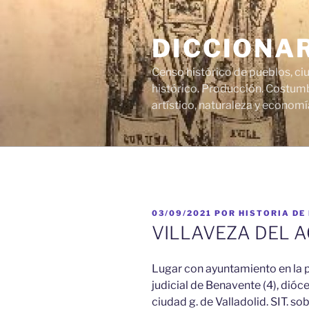
Saltar
al
DICCIONA
contenido
Censo histórico de pueblos, ci
histórico. Producción. Costumb
artístico, naturaleza y economí
PUBLICADO
03/09/2021
POR
HISTORIA DE
EL
VILLAVEZA DEL 
Lugar con ayuntamiento en la pr
judicial de Benavente (4), dióce
ciudad g. de Valladolid. SIT. s