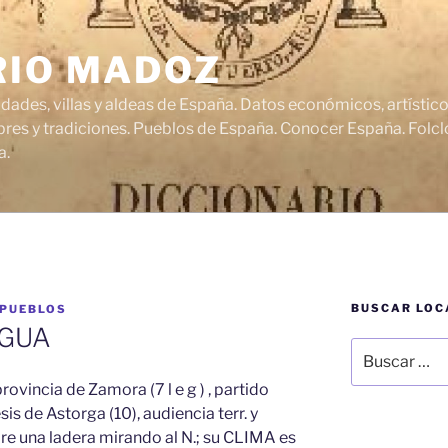
RIO MADOZ
udades, villas y aldeas de España. Datos económicos, artísti
res y tradiciones. Pueblos de España. Conocer España. Folclo
a.
BUSCAR LOC
 PUEBLOS
AGUA
Buscar
por:
ovincia de Zamora (7 l e g ) , partido
sis de Astorga (10), audiencia terr. y
obre una ladera mirando al N.; su CLIMA es