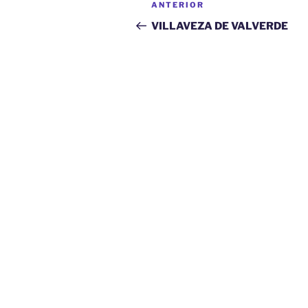
Entrada
ANTERIOR
de
anterior:
VILLAVEZA DE VALVERDE
entradas