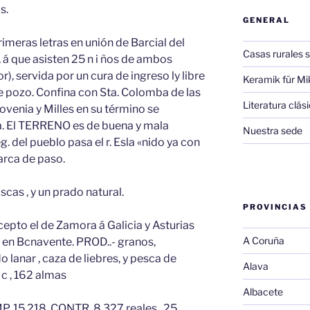
s.
GENERAL
imeras letras en unión de Barcial del
Casas rurales s
 á que asisten 25 n i ños de ambos
r), servida por un cura de ingreso ly libre
Keramik für Mi
e pozo. Confina con Sta. Colomba de las
Literatura clá
ovenia y Milles en su término se
na. El TERRENO es de buena y mala
Nuestra sede
g. del pueblo pasa el r. Esla «nido ya con
barca de paso.
cas , y un prado natural.
PROVINCIAS
pto el de Zamora á Galicia y Asturias
A Coruña
n Bcnavente. PROD..- granos,
 lanar , caza de liebres, y pesca de
Alava
 c , 162 almas
Albacete
P. 15,218. CONTR. 8,327 reales , 25