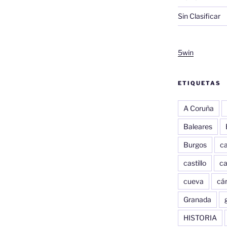
Sin Clasificar
5win
ETIQUETAS
A Coruña
Baleares
Burgos
c
castillo
c
cueva
cár
Granada
HISTORIA