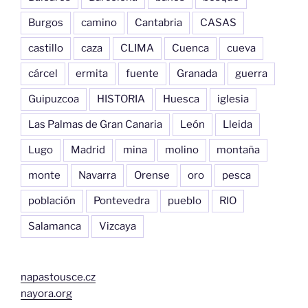
Burgos
camino
Cantabria
CASAS
castillo
caza
CLIMA
Cuenca
cueva
cárcel
ermita
fuente
Granada
guerra
Guipuzcoa
HISTORIA
Huesca
iglesia
Las Palmas de Gran Canaria
León
Lleida
Lugo
Madrid
mina
molino
montaña
monte
Navarra
Orense
oro
pesca
población
Pontevedra
pueblo
RIO
Salamanca
Vizcaya
napastousce.cz
nayora.org