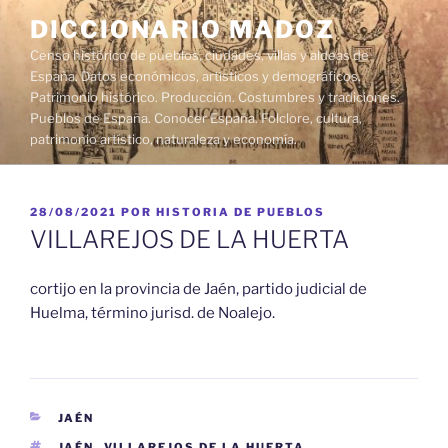
Saltar
DICCIONARIO MADOZ
al
Censo histórico de pueblos, ciudades, villas y aldeas de
contenido
España. Datos económicos, artísticos y demográficos.
Patrimonio histórico. Producción. Costumbres y tradiciones.
Pueblos de España. Conocer España. Folclore, cultura,
patrimonio artístico, naturaleza y economía.
PUBLICADO
28/08/2021
POR
HISTORIA DE PUEBLOS
EL
VILLAREJOS DE LA HUERTA
cortijo en la provincia de Jaén, partido judicial de
Huelma, término jurisd. de Noalejo.
CATEGORÍAS
JAÉN
ETIQUETAS
JAÉN
,
VILLAREJOS DE LA HUERTA