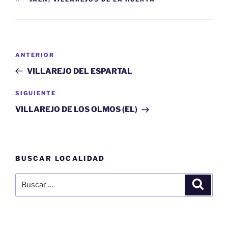
Navegación
Entrada
ANTERIOR
de
anterior:
VILLAREJO DEL ESPARTAL
entradas
Siguiente
SIGUIENTE
entrada
VILLAREJO DE LOS OLMOS (EL)
BUSCAR LOCALIDAD
Buscar
Buscar
por: