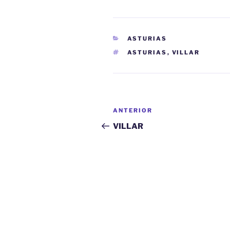
CATEGORÍAS
ASTURIAS
ETIQUETAS
ASTURIAS
,
VILLAR
Navegación
Entrada
ANTERIOR
de
anterior:
VILLAR
entradas