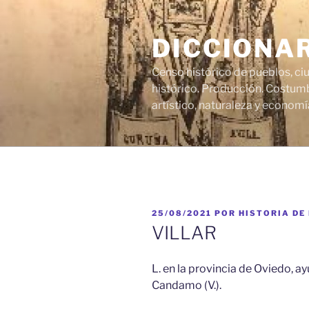
Saltar
al
DICCIONA
contenido
Censo histórico de pueblos, ci
histórico. Producción. Costumb
artístico, naturaleza y economí
PUBLICADO
25/08/2021
POR
HISTORIA DE
EL
VILLAR
L. en la provincia de Oviedo, a
Candamo (V.).