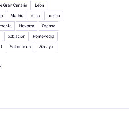
e Gran Canaria
León
go
Madrid
mina
molino
monte
Navarra
Orense
población
Pontevedra
O
Salamanca
Vizcaya
z