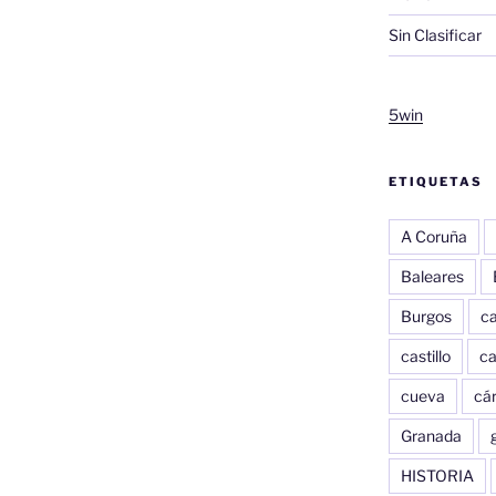
Sin Clasificar
5win
ETIQUETAS
A Coruña
Baleares
Burgos
c
castillo
c
cueva
cár
Granada
HISTORIA