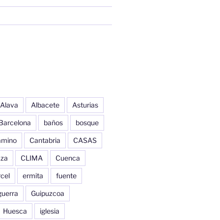
Alava
Albacete
Asturias
Barcelona
baños
bosque
amino
Cantabria
CASAS
aza
CLIMA
Cuenca
cel
ermita
fuente
guerra
Guipuzcoa
Huesca
iglesia