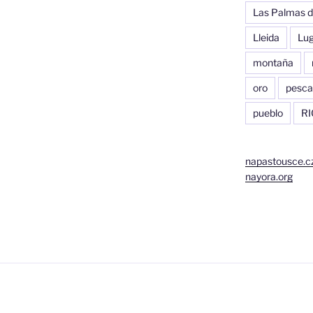
Las Palmas d
Lleida
Lu
montaña
oro
pesca
pueblo
RI
napastousce.c
nayora.org