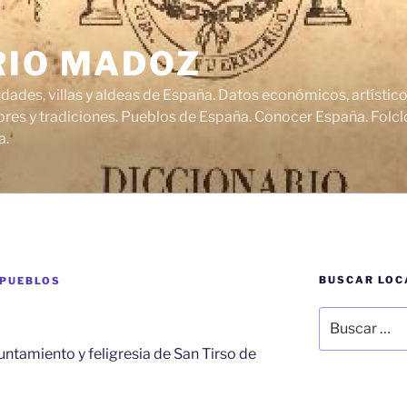
RIO MADOZ
udades, villas y aldeas de España. Datos económicos, artísti
res y tradiciones. Pueblos de España. Conocer España. Folclo
a.
BUSCAR LOC
 PUEBLOS
Buscar
por:
yuntamiento y feligresia de San Tirso de