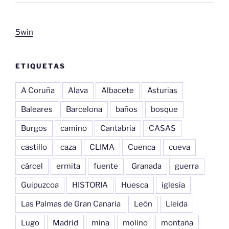
5win
ETIQUETAS
A Coruña
Alava
Albacete
Asturias
Baleares
Barcelona
baños
bosque
Burgos
camino
Cantabria
CASAS
castillo
caza
CLIMA
Cuenca
cueva
cárcel
ermita
fuente
Granada
guerra
Guipuzcoa
HISTORIA
Huesca
iglesia
Las Palmas de Gran Canaria
León
Lleida
Lugo
Madrid
mina
molino
montaña