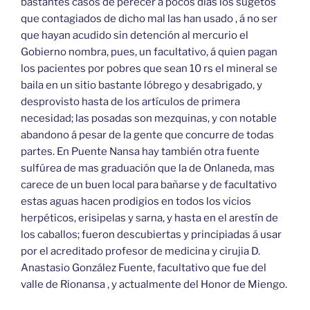
bastantes casos de perecer á pocos dias los sugetos
que contagiados de dicho mal las han usado , á no ser
que hayan acudido sin detención al mercurio el
Gobierno nombra, pues, un facultativo, á quien pagan
los pacientes por pobres que sean 10 rs el mineral se
baila en un sitio bastante lóbrego y desabrigado, y
desprovisto hasta de los artículos de primera
necesidad; las posadas son mezquinas, y con notable
abandono á pesar de la gente que concurre de todas
partes. En Puente Nansa hay también otra fuente
sulfúrea de mas graduación que la de Onlaneda, mas
carece de un buen local para bañarse y de facultativo
estas aguas hacen prodigios en todos los vicios
herpéticos, erisipelas y sarna, y hasta en el arestín de
los caballos; fueron descubiertas y principiadas á usar
por el acreditado profesor de medicina y cirujia D.
Anastasio González Fuente, facultativo que fue del
valle de Rionansa , y actualmente del Honor de Miengo.