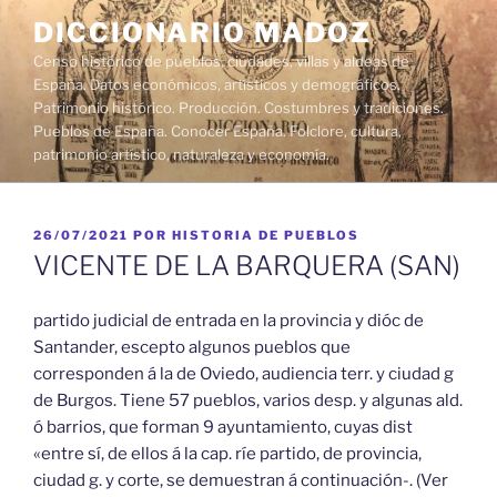
Saltar
DICCIONARIO MADOZ
al
Censo histórico de pueblos, ciudades, villas y aldeas de
contenido
España. Datos económicos, artísticos y demográficos.
Patrimonio histórico. Producción. Costumbres y tradiciones.
Pueblos de España. Conocer España. Folclore, cultura,
patrimonio artístico, naturaleza y economía.
PUBLICADO
26/07/2021
POR
HISTORIA DE PUEBLOS
EL
VICENTE DE LA BARQUERA (SAN)
partido judicial de entrada en la provincia y dióc de
Santander, escepto algunos pueblos que
corresponden á la de Oviedo, audiencia terr. y ciudad g
de Burgos. Tiene 57 pueblos, varios desp. y algunas ald.
ó barrios, que forman 9 ayuntamiento, cuyas dist
«entre sí, de ellos á la cap. ríe partido, de provincia,
ciudad g. y corte, se demuestran á continuación-. (Ver