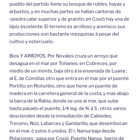
pueblo del partido tiene su bosque de robles, hayas y
arbustos, y en muchas partes se hallan canteras de
«piedra calar superior y de granito; en Cosió hay una de
lápiz escelente. El terreno es arcilloso y arenisco; sus
producciones son bastante mezquinas á pesar del
cultivo y estercuelo.
Bios Y ARIÍOYOS. Por Novales cruza un arroyo que
desagua en el mar por Toñanes; en Cobreces, por
medio de un monte, baja otro á la ensenada de Luana ;
al E. de Comillas otro que entra en el mar por el puente
Portillo; en Rioturbio, otro que tiene un puente de
madera en la carretera general de la costa, y mas abajo
la barca de la Rabia, donde se une al mar, que sube
hasta pasado el puente, 1/4 leg. de N. á S ; otros varios
descienden desde la inmediación de Cabiedes,
Treceno, Roiz, Labarces y Gandarilla, que desembocan
en el mar, ó solos ó unidos. El r. Nansa baja desde
Polaciones ; pasa por Cosió, Puente Nansa , barrio de