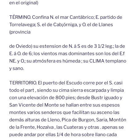
en el original)
TÉRMINO. Confina N. el mar Cantábrico; E. partido de
Torrelavega; S. el de Cab¡órniga, y O. el de Llanes
(provincia
de Oviedo) su estension de N. á S es de 3 1/2 leg.; la de
E. á O. de 6; los vientos mas dominantes son los del E.f
NE. y O.; su atmósfera es húmeda ; su CLIMA templano
y sano.
TERRITORIO. El puerto del Escudo corre por el S. casi
todo el part , siendo su cima sierra escarpada y limpia
con una elevación de 800 pies; desde Bustr iguado y
San Vicente del Monte se hallan entre sus espesos
montes varios senderos que facilitan su asceno las
demás alturas de Lleno, Pica de Burgon, Saria, Montón
de la Frente, Hozalva , las Cuateras y otras . apenas se
puede andar por ellas 1/4 de hora sobre llano cada