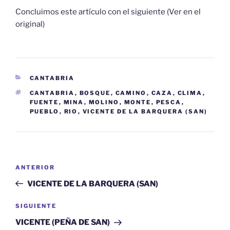
Concluimos este artículo con el siguiente (Ver en el
original)
CATEGORÍAS
CANTABRIA
ETIQUETAS
CANTABRIA
,
BOSQUE
,
CAMINO
,
CAZA
,
CLIMA
,
FUENTE
,
MINA
,
MOLINO
,
MONTE
,
PESCA
,
PUEBLO
,
RIO
,
VICENTE DE LA BARQUERA (SAN)
Navegación
Entrada
ANTERIOR
de
anterior:
VICENTE DE LA BARQUERA (SAN)
entradas
Siguiente
SIGUIENTE
entrada
VICENTE (PEÑA DE SAN)