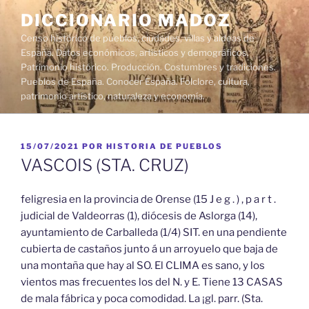
Saltar
DICCIONARIO MADOZ
al
Censo histórico de pueblos, ciudades, villas y aldeas de
contenido
España. Datos económicos, artísticos y demográficos.
Patrimonio histórico. Producción. Costumbres y tradiciones.
Pueblos de España. Conocer España. Folclore, cultura,
patrimonio artístico, naturaleza y economía.
PUBLICADO
15/07/2021
POR
HISTORIA DE PUEBLOS
EL
VASCOIS (STA. CRUZ)
feligresia en la provincia de Orense (15 J e g . ) , p a r t .
judicial de Valdeorras (1), diócesis de Aslorga (14),
ayuntamiento de Carballeda (1/4) SIT. en una pendiente
cubierta de castaños junto á un arroyuelo que baja de
una montaña que hay al SO. El CLIMA es sano, y los
vientos mas frecuentes los del N. y E. Tiene 13 CASAS
de mala fábrica y poca comodidad. La ¡gl. parr. (Sta.