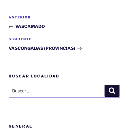
Navegación
Entrada
ANTERIOR
de
anterior:
VASCAMADO
entradas
Siguiente
SIGUIENTE
entrada
VASCONGADAS (PROVINCIAS)
BUSCAR LOCALIDAD
Buscar
Buscar
por:
GENERAL