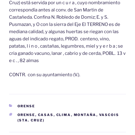
Cruz) está servida por un c u r a , cuyo nombramiento
correspondía antes al conv. de San Martin de
Castañeda. Confina N. Robledo de Domiz; E. y S.
Pusmazan, y O con la sierra del Eje El TERRENO es de
mediana calidad, y algunas huertas se riegan con las
aguas del indicado regato, PROD. centeno, vino,
patatas, l i n o , castañas, legumbres, miel y y e r b a ; se
cria ganado vacuno, lanar , cabrio y de cerda, POBL. 13 v
e c . , 82 almas
CONTR. con su ayuntamiento (V.).
CATEGORÍAS
ORENSE
ETIQUETAS
ORENSE
,
CASAS
,
CLIMA
,
MONTAÑA
,
VASCOIS
(STA. CRUZ)