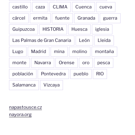
castillo
caza
CLIMA
Cuenca
cueva
cárcel
ermita
fuente
Granada
guerra
Guipuzcoa
HISTORIA
Huesca
iglesia
Las Palmas de Gran Canaria
León
Lleida
Lugo
Madrid
mina
molino
montaña
monte
Navarra
Orense
oro
pesca
población
Pontevedra
pueblo
RIO
Salamanca
Vizcaya
napastousce.cz
nayora.org