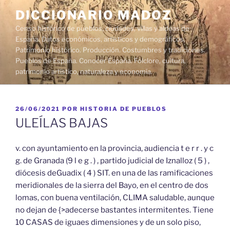
Saltar
DICCIONARIO MADOZ
al
Censo histórico de pueblos, ciudades, villas y aldeas de
contenido
España. Datos económicos, artísticos y demográficos.
Patrimonio histórico. Producción. Costumbres y tradiciones.
Pueblos de España. Conocer España. Folclore, cultura,
patrimonio artístico, naturaleza y economía.
PUBLICADO
26/06/2021
POR
HISTORIA DE PUEBLOS
EL
ULEÍLAS BAJAS
v. con ayuntamiento en la provincia, audiencia t e r r . y c
g. de Granada (9 l e g . ) , partido judicial de Iznalloz ( 5 ) ,
diócesis deGuadix ( 4 ) SIT. en una de las ramificaciones
meridionales de la sierra del Bayo, en el centro de dos
lomas, con buena ventilación, CLIMA saludable, aunque
no dejan de {>adecerse bastantes intermitentes. Tiene
10 CASAS de iguaes dimensiones y de un solo piso,