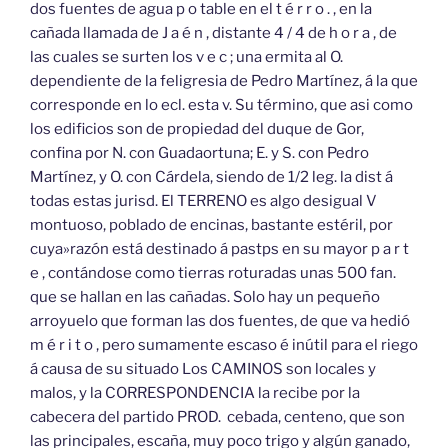
dos fuentes de agua p o table en el t é r r o . , en la
cañada llamada de J a é n , distante 4 / 4 de h o r a , de
las cuales se surten los v e c ; una ermita al O.
dependiente de la feligresia de Pedro Martínez, á la que
corresponde en lo ecl. esta v. Su término, que asi como
los edificios son de propiedad del duque de Gor,
confina por N. con Guadaortuna; E. y S. con Pedro
Martínez, y O. con Cárdela, siendo de 1/2 leg. la dist á
todas estas jurisd. El TERRENO es algo desigual V
montuoso, poblado de encinas, bastante estéril, por
cuya»razón está destinado á pastps en su mayor p a r t
e , contándose como tierras roturadas unas 500 fan.
que se hallan en las cañadas. Solo hay un pequeño
arroyuelo que forman las dos fuentes, de que va hedió
m é r i t o , pero sumamente escaso é inútil para el riego
á causa de su situado Los CAMINOS son locales y
malos, y la CORRESPONDENCIA la recibe por la
cabecera del partido PROD. cebada, centeno, que son
las principales, escaña, muy poco trigo y algún ganado,