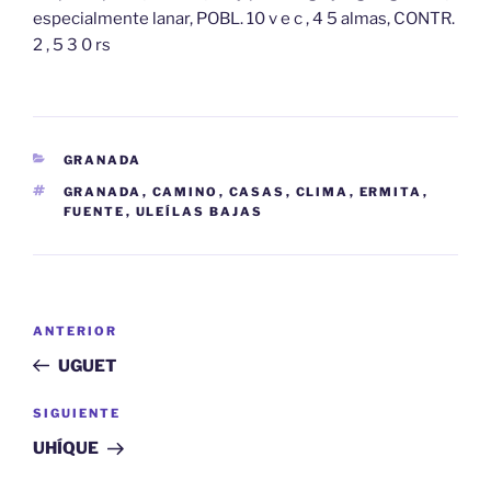
especialmente lanar, POBL. 10 v e c , 4 5 almas, CONTR.
2 , 5 3 0 rs
CATEGORÍAS
GRANADA
ETIQUETAS
GRANADA
,
CAMINO
,
CASAS
,
CLIMA
,
ERMITA
,
FUENTE
,
ULEÍLAS BAJAS
Navegación
Entrada
ANTERIOR
de
anterior:
UGUET
entradas
Siguiente
SIGUIENTE
entrada
UHÍQUE