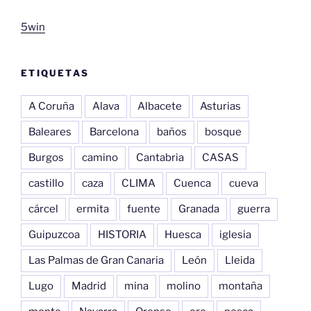
5win
ETIQUETAS
A Coruña
Alava
Albacete
Asturias
Baleares
Barcelona
baños
bosque
Burgos
camino
Cantabria
CASAS
castillo
caza
CLIMA
Cuenca
cueva
cárcel
ermita
fuente
Granada
guerra
Guipuzcoa
HISTORIA
Huesca
iglesia
Las Palmas de Gran Canaria
León
Lleida
Lugo
Madrid
mina
molino
montaña