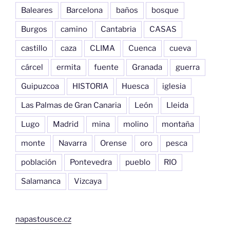
Baleares
Barcelona
baños
bosque
Burgos
camino
Cantabria
CASAS
castillo
caza
CLIMA
Cuenca
cueva
cárcel
ermita
fuente
Granada
guerra
Guipuzcoa
HISTORIA
Huesca
iglesia
Las Palmas de Gran Canaria
León
Lleida
Lugo
Madrid
mina
molino
montaña
monte
Navarra
Orense
oro
pesca
población
Pontevedra
pueblo
RIO
Salamanca
Vizcaya
napastousce.cz