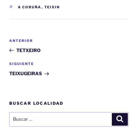
ETIQUETAS
A CORUÑA
,
TEIXIN
Navegación
Entrada
ANTERIOR
de
anterior:
TETXEIRO
entradas
Siguiente
SIGUIENTE
entrada
TEIXUGEIRAS
BUSCAR LOCALIDAD
Buscar
Buscar
por: