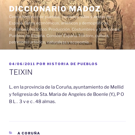
Saltar
DICCIONARIO MADOZ
al
Censo histórico de pueblos, ciudades, villas y aldeas de
contenido
España. Datos económicos, artísticos y demográficos.
Patrimonio histórico. Producción. Costumbres y tradiciones.
Pueblos de España. Conocer España. Folclore, cultura,
patrimonio artístico, naturaleza y economía.
PUBLICADO
04/06/2011
POR
HISTORIA DE PUEBLOS
EL
TEIXIN
L. en la provincia de la Coruña, ayuntamiento de Mellid
y feligresia de Sta. Maria de Angeles de Boenle (Y.), P O
B L . 3 v e c . 48 almas.
CATEGORÍAS
A CORUÑA