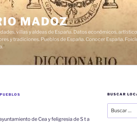
RIO MADOZ
udades, villas y aldeas de España. Datos económicos, artísti
res y tradiciones. Pueblos de España. Conocer España. Folclo
a.
BUSCAR LOC
 PUEBLOS
Buscar
por:
 , ayuntamiento de Cea y feligresia de S t a