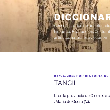
Saltar
al
DICCIONA
contenido
Censo histórico de pueblos, ci
histórico. Producción. Costumb
artístico, naturaleza y economí
PUBLICADO
04/06/2011
POR
HISTORIA DE
EL
TANGIL
L. en la provincia de O r e n s e
. Maria de Osera (V.).