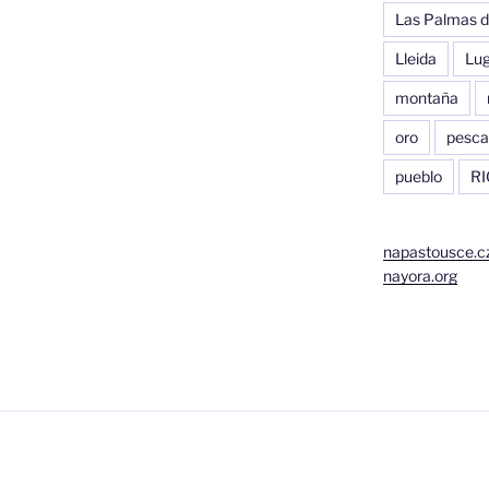
Las Palmas d
Lleida
Lu
montaña
oro
pesca
pueblo
RI
napastousce.c
nayora.org