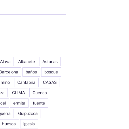
Alava
Albacete
Asturias
Barcelona
baños
bosque
amino
Cantabria
CASAS
aza
CLIMA
Cuenca
cel
ermita
fuente
guerra
Guipuzcoa
Huesca
iglesia