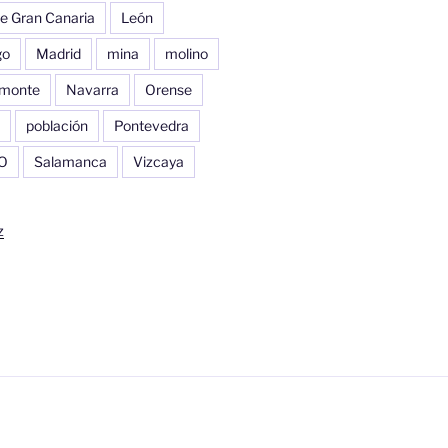
e Gran Canaria
León
go
Madrid
mina
molino
monte
Navarra
Orense
población
Pontevedra
O
Salamanca
Vizcaya
z