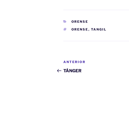
CATEGORÍAS
ORENSE
ETIQUETAS
ORENSE
,
TANGIL
Navegación
Entrada
ANTERIOR
de
anterior:
TÁNGER
entradas