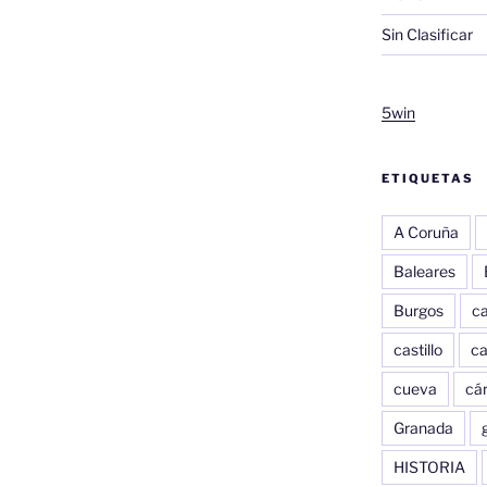
Sin Clasificar
5win
ETIQUETAS
A Coruña
Baleares
Burgos
c
castillo
c
cueva
cár
Granada
HISTORIA