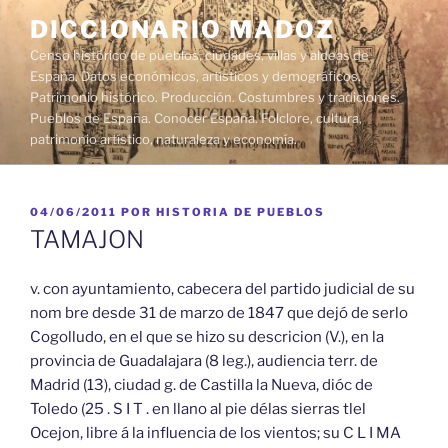
Saltar
DICCIONARIO MADOZ
al
Censo histórico de pueblos, ciudades, villas y aldeas de
contenido
España. Datos económicos, artísticos y demográficos.
Patrimonio histórico. Producción. Costumbres y tradiciones.
Pueblos de España. Conocer España. Folclore, cultura,
patrimonio artístico, naturaleza y economía.
PUBLICADO
04/06/2011
POR
HISTORIA DE PUEBLOS
EL
TAMAJON
v. con ayuntamiento, cabecera del partido judicial de su
nom bre desde 31 de marzo de 1847 que dejó de serlo
Cogolludo, en el que se hizo su descricion (V.), en la
provincia de Guadalajara (8 leg.), audiencia terr. de
Madrid (13), ciudad g. de Castilla la Nueva, dióc de
Toledo (25 . S I T . en llano al pie délas sierras tlel
Ocejon, libre á la influencia de los vientos; su C L I MA