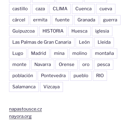
castillo
caza
CLIMA
Cuenca
cueva
cárcel
ermita
fuente
Granada
guerra
Guipuzcoa
HISTORIA
Huesca
iglesia
Las Palmas de Gran Canaria
León
Lleida
Lugo
Madrid
mina
molino
montaña
monte
Navarra
Orense
oro
pesca
población
Pontevedra
pueblo
RIO
Salamanca
Vizcaya
napastousce.cz
nayora.org