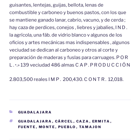
guisantes, lentejas, guijas, bellota, lenas de
combustible y carboneo y buenos pastos, con los que
se mantiene ganado lanar, cabrio, vacuno, y de cerda ;
hay caza de perdices, conejos , liebres y jabalíes, I N D .
la agrícola, una fáb. de vidrio blanco v algunos de los
oficios y artes mecánicas mas indispensables , algunos
veciudad se dedican al carboneo y otros al corte y
preparación de maderas y fuslas para carruages. P O R
L . •.» 139 veciudad 486 almas C A P . P R O D U C C I Ó N
2.803,500 reales I M P . 200,430. C O N T R . 12,018.
CATEGORÍAS
GUADALAJARA
ETIQUETAS
GUADALAJARA
,
CÁRCEL
,
CAZA
,
ERMITA
,
FUENTE
,
MONTE
,
PUEBLO
,
TAMAJON