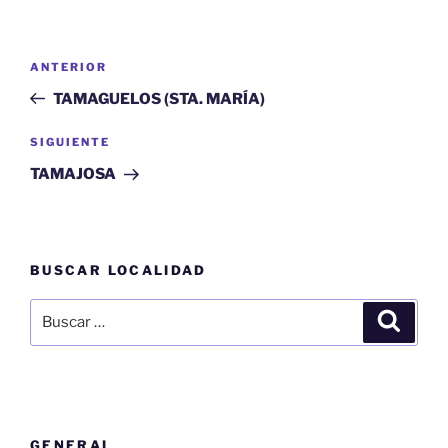
Navegación
Entrada
ANTERIOR
de
anterior:
TAMAGUELOS (STA. MARÍA)
entradas
Siguiente
SIGUIENTE
entrada
TAMAJOSA
BUSCAR LOCALIDAD
Buscar
Buscar
por:
GENERAL