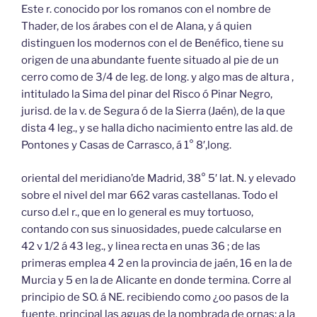
Este r. conocido por los romanos con el nombre de
Thader, de los árabes con el de Alana, y á quien
distinguen los modernos con el de Benéfico, tiene su
origen de una abundante fuente situado al pie de un
cerro como de 3/4 de leg. de long. y algo mas de altura ,
intitulado la Sima del pinar del Risco ó Pinar Negro,
jurisd. de la v. de Segura ó de la Sierra (Jaén), de la que
dista 4 leg., y se halla dicho nacimiento entre las ald. de
Pontones y Casas de Carrasco, á 1° 8′,long.
oriental del meridiano’de Madrid, 38° 5′ lat. N. y elevado
sobre el nivel del mar 662 varas castellanas. Todo el
curso d.el r., que en lo general es muy tortuoso,
contando con sus sinuosidades, puede calcularse en
42 v 1/2 á 43 leg., y linea recta en unas 36 ; de las
primeras emplea 4 2 en la provincia de jaén, 16 en la de
Murcia y 5 en la de Alicante en donde termina. Corre al
principio de SO. á NE. recibiendo como ¿oo pasos de la
fuente, principal las aguas de la nombrada de ornas; a la