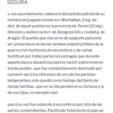
EL
SEGURA
v. cou ayuntamiento, cabecera del partido judicial de su
nombre (el juzgado reside en» Montalban, 2 leg. de -
dist. de aquel pueblo) eu la provincia de Teruel (12 leg.),
diócesis y audiencia terr. de Zaragoza (14) y ciudad g. de
Aragón. El pueblo que nos sirve de epígrafe para este
art. presenta en el dia las señales indestructibles de la
guerra civil montones de escombros y de ruinas
testifican por todas partes los estragos que durante
aquella época desastrosa para la nación sobrevinieron
á este pueblo , que fue completamente destruido por
convenir asi á los intereses de uno de los partidos
beligerantes; solo quedó como testigo del llanto de
tantas familias , que en un dia perdieron su fortuna y la
de sus hijos, un elevado cast.
que á su vez fue reducido á escombros por otra de las
partes contendientes. Pacificado felizmente el pais se