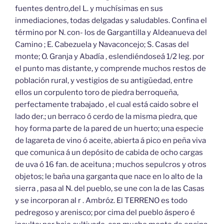
fuentes dentro,del L. y muchísimas en sus
inmediaciones, todas delgadas y saludables. Confina el
término por N. con- los de Gargantilla y Aldeanueva del
Camino ; E. Cabezuela y Navaconcejo; S. Casas del
monte; O. Granja y Abadía , eslendiéndoseá 1/2 leg. por
el punto mas distante, y comprende muchos restos de
población rural, y vestigios de su antigüedad, entre
ellos un corpulento toro de piedra berroqueña,
perfectamente trabajado , el cual está caido sobre el
lado der.; un berraco ó cerdo de la misma piedra, que
hoy forma parte de la pared de un huerto; una especie
de lagareta de vino ó aceite, abierta á pico en peña viva
que comunica á un depósito de cabida de ocho cargas
de uva ó 16 fan. de aceituna ; muchos sepulcros y otros
objetos; le baña una garganta que nace en lo alto de la
sierra , pasa al N. del pueblo, se une con la de las Casas
y se incorporan al r . Ambróz. El TERRENO es todo
pedregoso y arenisco; por cima del pueblo áspero é