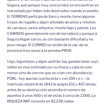
Segura, que aunque muy concurridos se encuentran en
mal estado por haber sido destruidos cuando el pueblo.
Ei TERRENO participa de llano y monte; tiene algunos
trozos de regadío y algún arbolado de pinos y retoños
de carrasca, varios arbustos, monte bajo y pastos. Los
CAMINOS generalmente son de herradura; y aunque á
Segura llegan carros, es con bastante dificultad y no
poco riesgo. El CORREO se recibe de la cap. de»la
provincia tres veces á la semana PROD.
trigo, legumbres y algún azafrán; hay ganado lanar cuyo
vellón es muy estimado por su íinura, y caza no solo
menor sino de ciervos que se crian con abundancia,
PORL. hoy apenas cuenta esta v. con 100 v e c . ; la
matrícula catastral de 1842 le asigna 102 y 407 almas;
antes de su destrucción ascendía el número de
aquellos á unos 400 y el de estas á cerca de 2,000. La
RIQUEZA IMP. consiste en 82,238 reales