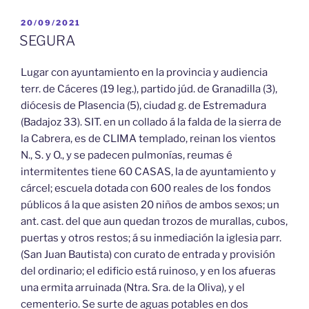
PUBLICADO
20/09/2021
EL
SEGURA
Lugar con ayuntamiento en la provincia y audiencia
terr. de Cáceres (19 leg.), partido júd. de Granadilla (3),
diócesis de Plasencia (5), ciudad g. de Estremadura
(Badajoz 33). SIT. en un collado á la falda de la sierra de
la Cabrera, es de CLIMA templado, reinan los vientos
N., S. y O., y se padecen pulmonías, reumas é
intermitentes tiene 60 CASAS, la de ayuntamiento y
cárcel; escuela dotada con 600 reales de los fondos
públicos á la que asisten 20 niños de ambos sexos; un
ant. cast. del que aun quedan trozos de murallas, cubos,
puertas y otros restos; á su inmediación la iglesia parr.
(San Juan Bautista) con curato de entrada y provisión
del ordinario; el edificio está ruinoso, y en los afueras
una ermita arruinada (Ntra. Sra. de la Oliva), y el
cementerio. Se surte de aguas potables en dos