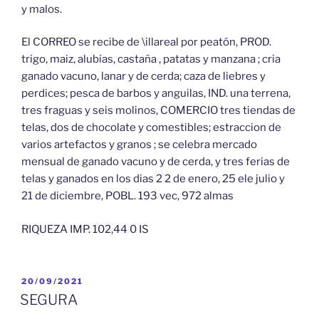
y malos.
El CORREO se recibe de \illareal por peatón, PROD.
trigo, maiz, alubias, castaña , patatas y manzana ; cria
ganado vacuno, lanar y de cerda; caza de liebres y
perdices; pesca de barbos y anguilas, IND. una terrena,
tres fraguas y seis molinos, COMERCIO tres tiendas de
telas, dos de chocolate y comestibles; estraccion de
varios artefactos y granos ; se celebra mercado
mensual de ganado vacuno y de cerda, y tres ferias de
telas y ganados en los dias 2 2 de enero, 25 ele julio y
21 de diciembre, POBL. 193 vec, 972 almas
RIQUEZA IMP. 102,44 0 IS
PUBLICADO
20/09/2021
EL
SEGURA