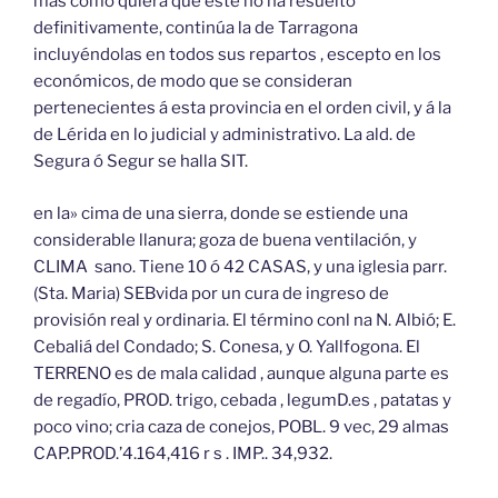
mas como quiera que este no ha resuelto
definitivamente, continúa la de Tarragona
incluyéndolas en todos sus repartos , escepto en los
económicos, de modo que se consideran
pertenecientes á esta provincia en el orden civil, y á la
de Lérida en lo judicial y administrativo. La ald. de
Segura ó Segur se halla SIT.
en la» cima de una sierra, donde se estiende una
considerable llanura; goza de buena ventilación, y
CLIMA sano. Tiene 10 ó 42 CASAS, y una iglesia parr.
(Sta. Maria) SEBvida por un cura de ingreso de
provisión real y ordinaria. El término conl na N. Albió; E.
Cebaliá del Condado; S. Conesa, y O. Yallfogona. El
TERRENO es de mala calidad , aunque alguna parte es
de regadío, PROD. trigo, cebada , legumD.es , patatas y
poco vino; cria caza de conejos, POBL. 9 vec, 29 almas
CAP.PROD.’4.164,416 r s . IMP.. 34,932.