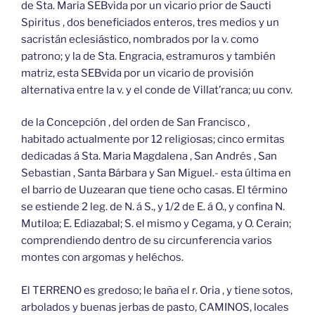
de Sta. Maria SEBvida por un vicario prior de Saucti
Spiritus , dos beneficiados enteros, tres medios y un
sacristán eclesiástico, nombrados por la v. como
patrono; y la de Sta. Engracia, estramuros y también
matriz, esta SEBvida por un vicario de provisión
alternativa entre la v. y el conde de Villat’ranca; uu conv.
de la Concepción , del orden de San Francisco ,
habitado actualmente por 12 religiosas; cinco ermitas
dedicadas á Sta. Maria Magdalena , San Andrés , San
Sebastian , Santa Bárbara y San Miguel.- esta última en
el barrio de Uuzearan que tiene ocho casas. El término
se estiende 2 leg. de N. á S., y 1/2 de E. á O., y confina N.
Mutiloa; E. Ediazabal; S. el mismo y Cegama, y O. Cerain;
comprendiendo dentro de su circunferencia varios
montes con argomas y heléchos.
El TERRENO es gredoso; le baña el r. Oria , y tiene sotos,
arbolados y buenas jerbas de pasto, CAMINOS, locales