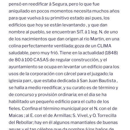
pensó en reedificar á Segura, pero lo que fue
aniquilado en pocos momentos necesita muchos años
para que vuelva á su primitivo estado asi pues, los
edificios que hoy se están levantando , y que dan
nombre al pueblo, se encuentran SIT. á 1 leg. N. de uno
de los nacimientos que dan origen al rio Martin, en una
colina perfectamente ventilada; goza de un CLIMA
saludable, pero muy frió. Tiene en la actualidad (1848)
de 80 á 100 CASAS de regular construcción, y el
ayuntamiento se ocupa en levantar un edificio para los
usos de la corporación con cárcel para el juzgado; la
iglesia parr., que estaba dedicada á San Juan Bautista ,
se halla a medio reedificar, y su curato es de término y
de concurso y provisión ordinaria; en el dia se ha
habilitado un pequeño edificio para el culto de los
fieles. Confina el término municipal por el N. con el de
Maicas ; al E. con el de Armillas; S. Vivel, y O. Torrecilla
del Rebollar; hay en él algunos manantiales de buenas
aguas y el tan célebre que da nombre á los baños de