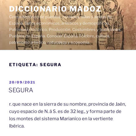
Saltar
DICCIONARIO MADOZ
al
Censo histórico de pueblos, ciudades, villas y aldeas de
contenido
España. Datos económicos, artísticos y demográficos.
Patrimonio histórico. Producción. Costumbres y tradiciones.
Pueblos de España. Conocer España. Folclore, cultura,
patrimonio artístico, naturaleza y economía.
ETIQUETA:
SEGURA
PUBLICADO
20/09/2021
EL
SEGURA
r. que nace en la sierra de su nombre, provincia de Jaén,
cuyo espacio de N. á S. es de 32 leg., y forma parte de
los montes del sistema Marianíco en la vertiente
Ibérica.