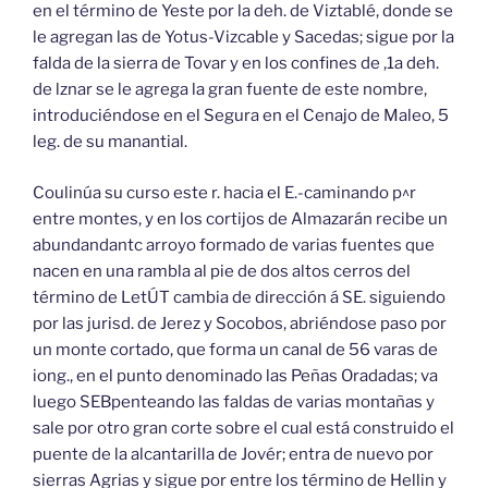
en el término de Yeste por la deh. de Viztablé, donde se
le agregan las de Yotus-Vizcable y Sacedas; sigue por la
falda de la sierra de Tovar y en los confines de ,1a deh.
de lznar se le agrega la gran fuente de este nombre,
introduciéndose en el Segura en el Cenajo de Maleo, 5
leg. de su manantial.
Coulinúa su curso este r. hacia el E.-caminando p^r
entre montes, y en los cortijos de Almazarán recibe un
abundandantc arroyo formado de varias fuentes que
nacen en una rambla al pie de dos altos cerros del
término de LetÚT cambia de dirección á SE. siguiendo
por las jurisd. de Jerez y Socobos, abriéndose paso por
un monte cortado, que forma un canal de 56 varas de
iong., en el punto denominado las Peñas Oradadas; va
luego SEBpenteando las faldas de varias montañas y
sale por otro gran corte sobre el cual está construido el
puente de la alcantarilla de Jovér; entra de nuevo por
sierras Agrias y sigue por entre los término de Hellin y