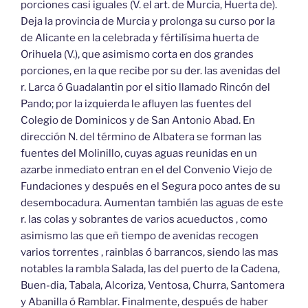
porciones casi iguales (V. el art. de Murcia, Huerta de).
Deja la provincia de Murcia y prolonga su curso por la
de Alicante en la celebrada y fértilísima huerta de
Orihuela (V.), que asimismo corta en dos grandes
porciones, en la que recibe por su der. las avenidas del
r. Larca ó Guadalantin por el sitio llamado Rincón del
Pando; por la izquierda le afluyen las fuentes del
Colegio de Dominicos y de San Antonio Abad. En
dirección N. del término de Albatera se forman las
fuentes del Molinillo, cuyas aguas reunidas en un
azarbe inmediato entran en el del Convenio Viejo de
Fundaciones y después en el Segura poco antes de su
desembocadura. Aumentan también las aguas de este
r. las colas y sobrantes de varios acueductos , como
asimismo las que eñ tiempo de avenidas recogen
varios torrentes , rainblas ó barrancos, siendo las mas
notables la rambla Salada, las del puerto de la Cadena,
Buen-dia, Tabala, Alcoriza, Ventosa, Churra, Santomera
y Abanilla ó Ramblar. Finalmente, después de haber