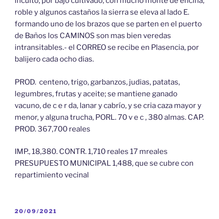
inculto; por bajo cultivado, con mucho monte de encina,
roble y algunos castaños la sierra se eleva al lado E.
formando uno de los brazos que se parten en el puerto
de Baños los CAMINOS son mas bien veredas
intransitables.- el CORREO se recibe en Plasencia, por
balijero cada ocho dias.
PROD. centeno, trigo, garbanzos, judias, patatas,
legumbres, frutas y aceite; se mantiene ganado
vacuno, de c e r da, lanar y cabrío, y se cria caza mayor y
menor, y alguna trucha, PORL. 70 v e c , 380 almas. CAP.
PROD. 367,700 reales
IMP., 18,380. CONTR. 1,710 reales 17 mreales
PRESUPUESTO MUNICIPAL 1,488, que se cubre con
repartimiento vecinal
PUBLICADO
20/09/2021