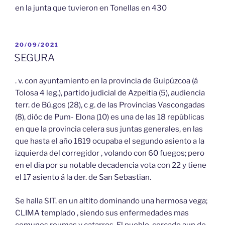
en la junta que tuvieron en Tonellas en 430
PUBLICADO
20/09/2021
EL
SEGURA
. v. con ayuntamiento en la provincia de Guipúzcoa (á
Tolosa 4 leg.), partido judicial de Azpeitia (5), audiencia
terr. de Bú.gos (28), c g. de las Provincias Vascongadas
(8), dióc de Pum- Elona (10) es una de las 18 repúblicas
en que la provincia celera sus juntas generales, en las
que hasta el año 1819 ocupaba el segundo asiento a la
izquierda del corregidor , volando con 60 fuegos; pero
en el dia por su notable decadencia vota con 22 y tiene
el 17 asiento á la der. de San Sebastian.
Se halla SIT. en un altito dominando una hermosa vega;
CLIMA templado , siendo sus enfermedades mas
comunes reumas y catarros. El pueblo, cercado aun de