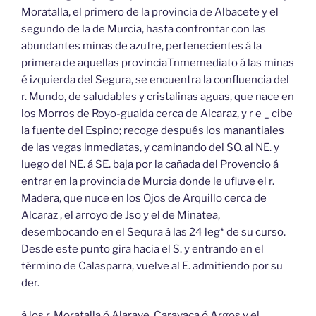
Moratalla, el primero de la provincia de Albacete y el
segundo de la de Murcia, hasta confrontar con las
abundantes minas de azufre, pertenecientes á la
primera de aquellas provinciaTnmemediato á las minas
é izquierda del Segura, se encuentra la confluencia del
r. Mundo, de saludables y cristalinas aguas, que nace en
los Morros de Royo-guaida cerca de Alcaraz, y r e _ cibe
la fuente del Espino; recoge después los manantiales
de las vegas inmediatas, y caminando del SO. al NE. y
luego del NE. á SE. baja por la cañada del Provencio á
entrar en la provincia de Murcia donde le ufluve el r.
Madera, que nuce en los Ojos de Arquillo cerca de
Alcaraz , el arroyo de Jso y el de Minatea,
desembocando en el Sequra á las 24 leg* de su curso.
Desde este punto gira hacia el S. y entrando en el
término de Calasparra, vuelve al E. admitiendo por su
der.
á los r. Moratalla ó Alarave, Caravaca ó Argos y el