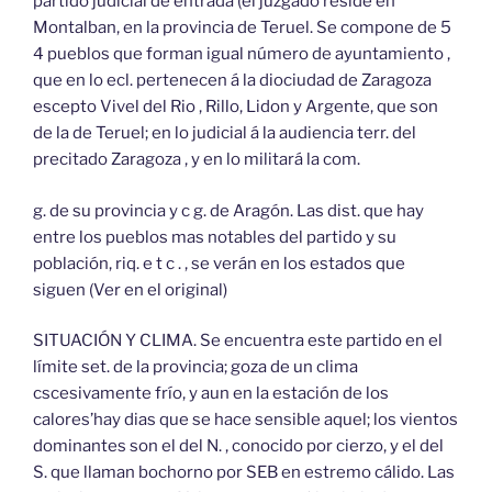
partido judicial de entrada (el juzgado reside en
Montalban, en la provincia de Teruel. Se compone de 5
4 pueblos que forman igual número de ayuntamiento ,
que en lo ecl. pertenecen á la diociudad de Zaragoza
escepto Vivel del Rio , Rillo, Lidon y Argente, que son
de la de Teruel; en lo judicial á la audiencia terr. del
precitado Zaragoza , y en lo militará la com.
g. de su provincia y c g. de Aragón. Las dist. que hay
entre los pueblos mas notables del partido y su
población, riq. e t c . , se verán en los estados que
siguen (Ver en el original)
SITUACIÓN Y CLIMA. Se encuentra este partido en el
límite set. de la provincia; goza de un clima
cscesivamente frío, y aun en la estación de los
calores’hay dias que se hace sensible aquel; los vientos
dominantes son el del N. , conocido por cierzo, y el del
S. que llaman bochorno por SEB en estremo cálido. Las