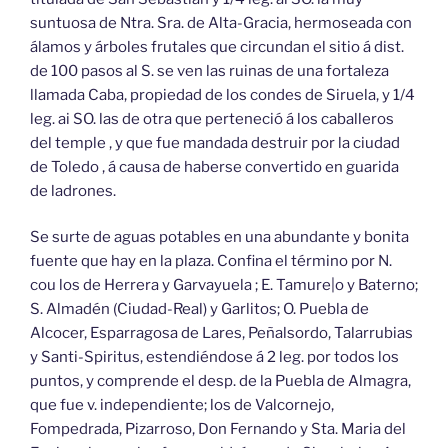
suntuosa de Ntra. Sra. de Alta-Gracia, hermoseada con
álamos y árboles frutales que circundan el sitio á dist.
de 100 pasos al S. se ven las ruinas de una fortaleza
llamada Caba, propiedad de los condes de Siruela, y 1/4
leg. ai SO. las de otra que perteneció á los caballeros
del temple , y que fue mandada destruir por la ciudad
de Toledo , á causa de haberse convertido en guarida
de ladrones.
Se surte de aguas potables en una abundante y bonita
fuente que hay en la plaza. Confina el término por N.
cou los de Herrera y Garvayuela ; E. Tamure|o y Baterno;
S. Almadén (Ciudad-Real) y Garlitos; O. Puebla de
Alcocer, Esparragosa de Lares, Peñalsordo, Talarrubias
y Santi-Spiritus, estendiéndose á 2 leg. por todos los
puntos, y comprende el desp. de la Puebla de Almagra,
que fue v. independiente; los de Valcornejo,
Fompedrada, Pizarroso, Don Fernando y Sta. Maria del