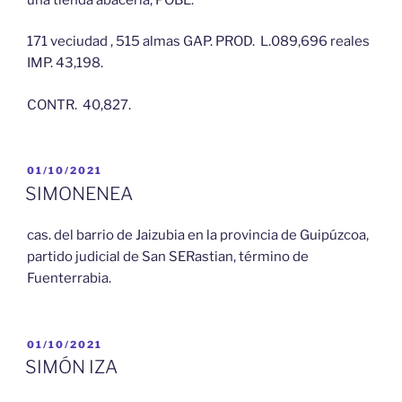
171 veciudad , 515 almas GAP. PROD. L.089,696 reales
IMP. 43,198.
CONTR. 40,827.
PUBLICADO
01/10/2021
EL
SIMONENEA
cas. del barrio de Jaizubia en la provincia de Guipúzcoa,
partido judicial de San SERastian, término de
Fuenterrabia.
PUBLICADO
01/10/2021
EL
SIMÓN IZA