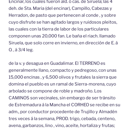
Encinar, los cuales fueron ald. ó cas. de Siruela; las 4
deh. de Sta. Maria (del encinar), Campillo, Cabezas y
Herradon, de pasto que pertenecen al conde , y sobre
cuyo disfrute se han agitado largos y ruidosos pleitos,
las cuales con la tierra de labor de los particulares
componen unas 20,000 fan. Le baña el riach. llamado
Siruela, que solo corre en invierno, en dirección de E. á
O. , á 3/4 leg.
de la v. y desagua en Guadalimar. El TERRENO es
generalmente llano, compacto y pedregoso, con unas
15,000 encinas , y 6,500 olivos y frutales la sierra que
domina el pueblo es un ramal de Sierra-morena, cuyo
arbolado se compone de roble y madroño. Los
CAMINOS son vecinales, sin embargo de ser tránsito
de Estremadura á la Mancha el CORHEO se recibe en su
adm., por conductor procedente de Trujillo y Almadén
tres veces á la semana, PROD. trigo, cebada, centeno,
avena, garbanzos, lino , vino, aceite, hortaliza y frutas;