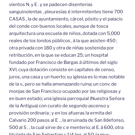
vientos N. y E . y se padecen disenterias
sanguinolentas , pleuresías é intermitentes tiene 700
CASAS , la de ayuntamiento, cárcel, pósito y el palacio
del conde con buenos locales, aunque de tosca
arquitectura una escuela de niños, dotada con 5,000
reales de los londos públicos , á la que asisten 450 ;
otra privada con 180 y otra de niñas sostenida por
retribución, en la que se educan 25; un hospital
fundado por Francisco de Bargas á últimos del siglo
XVI, cuya dotación consiste en capitales de censo,
juros, una casa y un huerto; su iglesia es lo mas notable
de la v., pero se halla amenazando ruina; un conv. de
monjas de San Francisco ocupado por las religiosas y
en buen estado; una iglesia parroquial (Nuestra Señora
de la Antigua) con curato de segundo ascenso y
provisión ordinaria ; y en los afueras la ermita del
Calvario 200 pasos al E . , la arruinada de San Ildefonso,
500 al S . , la cual sirve de c e menterio; al E. á 600, otra
titulada de San Sebastian y 1/4 leg. al SO. la muy