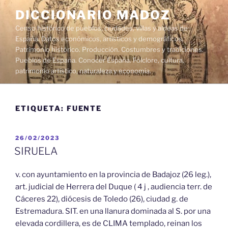
Saltar
DICCIONARIO MADOZ
al
Censo histórico de pueblos, ciudades, villas y aldeas de
contenido
España. Datos económicos, artísticos y demográficos.
Patrimonio histórico. Producción. Costumbres y tradiciones.
Pueblos de España. Conocer España. Folclore, cultura,
patrimonio artístico, naturaleza y economía.
ETIQUETA:
FUENTE
PUBLICADO
26/02/2023
EL
SIRUELA
v. con ayuntamiento en la provincia de Badajoz (26 leg.),
art. judicial de Herrera del Duque ( 4 j , audiencia terr. de
Cáceres 22), diócesis de Toledo (26), ciudad g. de
Estremadura. SIT. en una llanura dominada al S. por una
elevada cordillera, es de CLIMA templado, reinan los