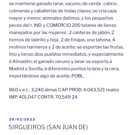
se mantiene ganado lanar, vacuno, de cerda , cabrio ,
colmenas y caballerías de todas clases; se cria caza
mayor y menor, animales dañinos, y los pequeños
peces del r. IND. y COMERCIO 200 telares de lienzo
manejados por las mujeres , 2 calderas de jabón, 2
hornos de ladrillo y teja , 2 de tinajas, una tahona, 4
molinos harineros y 2 de aceite; se esportan las frutas,
lino y lienzo álos pueblos inmediatos, y especialmente
á Almadén; el ganado vacuno y lanar se esporta á
Madrid y Sevilla, á diferentes puntos la lana y la cera,
importándose algo de aceite, POBL.
860 v e c , 3,240 almas CAP. PROD. 4.043,521 reales
IMP. 401,047 CONTR. 70,549 24
PUBLICADO
26/02/2023
EL
SIRGUEIROS (SAN JUAN DE)