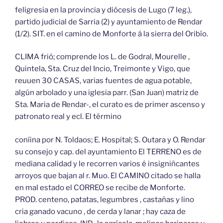
feligresia en la provincia y diócesis de Lugo (7 leg.),
partido judicial de Sarria (2) y ayuntamiento de Rendar
(1/2). SIT. en el camino de Monforte á la sierra del Oribío.
CLIMA frió; comprende los L. de Godral, Mourelle ,
Quintela, Sta. Cruz del Incio, Treimonte y Vigo, que
reuuen 30 CASAS, varias fuentes de agua potable,
algún arbolado y una iglesia parr. (San Juan) matriz de
Sta. Maria de Rendar-, el curato es de primer ascenso y
patronato real y ecl. El término
coníina por N. Toldaos; E. Hospital; S. Outara y O. Rendar
su consejo y cap. del ayuntamiento El TERRENO es de
mediana calidad y le recorren varios é insigniñcantes
arroyos que bajan al r. Muo. El CAMINO citado se halla
en mal estado el CORREO se recibe de Monforte.
PROD. centeno, patatas, legumbres , castañas y lino
cria ganado vacuno , de cerda y lanar ; hay caza de