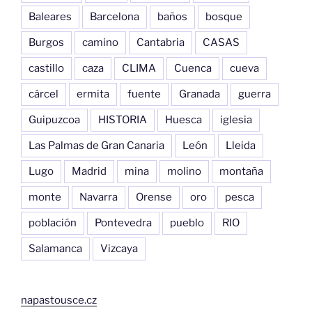
Baleares
Barcelona
baños
bosque
Burgos
camino
Cantabria
CASAS
castillo
caza
CLIMA
Cuenca
cueva
cárcel
ermita
fuente
Granada
guerra
Guipuzcoa
HISTORIA
Huesca
iglesia
Las Palmas de Gran Canaria
León
Lleida
Lugo
Madrid
mina
molino
montaña
monte
Navarra
Orense
oro
pesca
población
Pontevedra
pueblo
RIO
Salamanca
Vizcaya
napastousce.cz