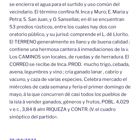
se encierra el agua para el surtido y uso común del
vecindario. El término confina N. Inca y Muro; E. Maria y
Petra; S. San Juan, y O. Sansellas; en él se encuentran
53 predios rústicos, entre los cuales hay dos con
oratorio público, y su jurisd. comprende el L. dé Llorito.
El TERRENO generalmente es llano y de buena calidad ;
contiene una hermosa cantera á inmediaciones de la v.
Los CAMINOS son locales, de ruedas y de herradura. El
CORREO se recibe de Inca. PROD. mucho trigo, cebada,
avena, legumbres y vino ; cria ganado lanar , cabrio y
vacuno, y caza de varias especies. Celebra mercado el
miércoles de cada semana y feria el primer domingo de
mayo, á la que concurren dé casi todos los pueblos de
la isla á vender ganados, géneros y frutos, POBL. 4,029
v e c , 3,84 8 alm RIQUEZA y CONTR. (V. el cuadro
sinóptico del partido^.
PUBLICADO
26/02/2023