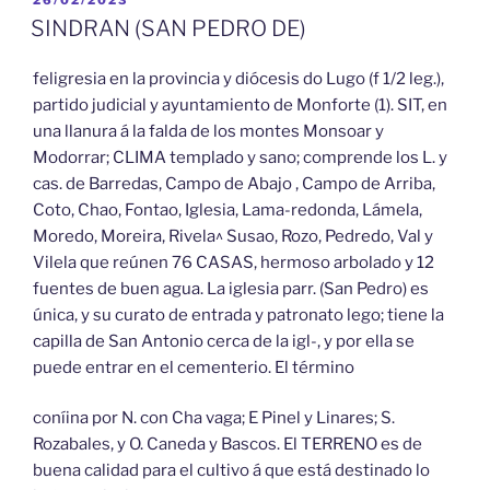
EL
SINDRAN (SAN PEDRO DE)
feligresia en la provincia y diócesis do Lugo (f 1/2 leg.),
partido judicial y ayuntamiento de Monforte (1). SIT, en
una llanura á la falda de los montes Monsoar y
Modorrar; CLIMA templado y sano; comprende los L. y
cas. de Barredas, Campo de Abajo , Campo de Arriba,
Coto, Chao, Fontao, Iglesia, Lama-redonda, Lámela,
Moredo, Moreira, Rivela^ Susao, Rozo, Pedredo, Val y
Vilela que reúnen 76 CASAS, hermoso arbolado y 12
fuentes de buen agua. La iglesia parr. (San Pedro) es
única, y su curato de entrada y patronato lego; tiene la
capilla de San Antonio cerca de la igl-, y por ella se
puede entrar en el cementerio. El término
coníina por N. con Cha vaga; E Pinel y Linares; S.
Rozabales, y O. Caneda y Bascos. El TERRENO es de
buena calidad para el cultivo á que está destinado lo