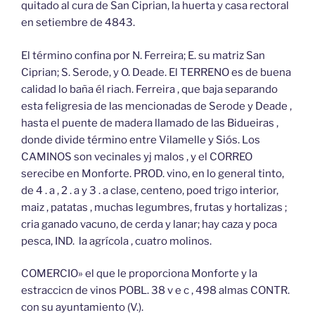
quitado al cura de San Ciprian, la huerta y casa rectoral
en setiembre de 4843.
El término confina por N. Ferreira; E. su matriz San
Ciprian; S. Serode, y O. Deade. El TERRENO es de buena
calidad lo baña él riach. Ferreira , que baja separando
esta feligresia de las mencionadas de Serode y Deade ,
hasta el puente de madera llamado de las Bidueiras ,
donde divide término entre Vilamelle y Siós. Los
CAMINOS son vecinales yj malos , y el CORREO
serecibe en Monforte. PROD. vino, en lo general tinto,
de 4 . a , 2 . a y 3 . a clase, centeno, poed trigo interior,
maiz , patatas , muchas legumbres, frutas y hortalizas ;
cria ganado vacuno, de cerda y lanar; hay caza y poca
pesca, IND. la agrícola , cuatro molinos.
COMERCIO» el que le proporciona Monforte y la
estraccicn de vinos POBL. 38 v e c , 498 almas CONTR.
con su ayuntamiento (V.).