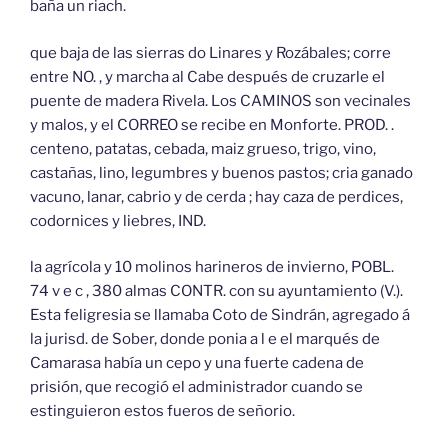
baña un riach.
que baja de las sierras do Linares y Rozábales; corre
entre NO. , y marcha al Cabe después de cruzarle el
puente de madera Rivela. Los CAMINOS son vecinales
y malos, y el CORREO se recibe en Monforte. PROD. .
centeno, patatas, cebada, maiz grueso, trigo, vino,
castañas, lino, legumbres y buenos pastos; cria ganado
vacuno, lanar, cabrio y de cerda ; hay caza de perdices,
codornices y liebres, IND.
la agrícola y 10 molinos harineros de invierno, POBL.
74 v e c , 380 almas CONTR. con su ayuntamiento (V.).
Esta feligresia se llamaba Coto de Sindrán, agregado á
la jurisd. de Sober, donde ponia a l e el marqués de
Camarasa había un cepo y una fuerte cadena de
prisión, que recogió el administrador cuando se
estinguieron estos fueros de señorio.