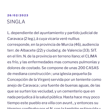
PUBLICADO
26/02/2023
EL
SINGLA
L. dependiente del ayuntamiento y partido judicial de
Caravaca (2 leg.), á cuya vicaria veré nullius
corresponde, en la provincia de Murcia (46), audiencia
terr. de Albacete (22) y ciudad g. de Valencia (33). SIT.
en el lím. N. de la provincia en terreno llano; el CLIMA
es frío, y las enfermedades mas comunes pulmonías y
dolores de costado. Se compone de unas 200 CASAS
de mediana construcción ; una iglesia pequeña (la
Concepción de la Virgen) servida por un teniente como
anejo de Caravaca ; una fuente de buenas aguas, de las
que se surten los veciudad, y un cementerio que en
nada perjudica á la salud pública. Hasta hace muy poco
tiempo este pueblo era villa con avunt., y entonces su
término confinaba por el N. con la también estinguída v.