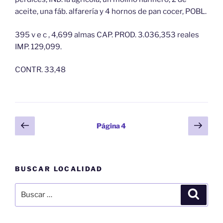
aceite, una fáb. alfarería y 4 hornos de pan cocer, POBL.
395 v e c , 4,699 almas CAP. PROD. 3.036,353 reales
IMP. 129,099.
CONTR. 33,48
Paginación
Página
Sigu
Página
4
anterior
pági
de
entradas
BUSCAR LOCALIDAD
Buscar
Buscar
por: