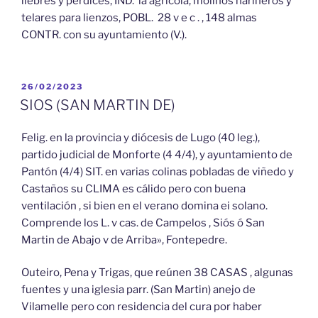
liebres y perdices, IND. la agrícola, molinos harineros y
telares para lienzos, POBL. 28 v e c . , 148 almas
CONTR. con su ayuntamiento (V.).
PUBLICADO
26/02/2023
EL
SIOS (SAN MARTIN DE)
Felig. en la provincia y diócesis de Lugo (40 leg.),
partido judicial de Monforte (4 4/4), y ayuntamiento de
Pantón (4/4) SIT. en varias colinas pobladas de viñedo y
Castaños su CLIMA es cálido pero con buena
ventilación , si bien en el verano domina ei solano.
Comprende los L. v cas. de Campelos , Siós ó San
Martin de Abajo v de Arriba», Fontepedre.
Outeiro, Pena y Trigas, que reúnen 38 CASAS , algunas
fuentes y una iglesia parr. (San Martin) anejo de
Vilamelle pero con residencia del cura por haber