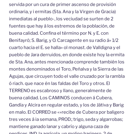
servida por un cura de primer ascenso de provisión
ordinaria, y i ermitas (Sta. Ana y la Virgen de Gracia)
inmediatas al pueblo-, los veciudad se surten de 2
fuentes que hay á los estremos de la población, de
buena calidad. Confina el término por N. y E. con
Benifayró; S. Barig, y O. Carcagente en su radio á» 1/2
cuarto hacia el E. se halla» ol monast. de Valldigna y el
pueblo de Jara derruidos, en donde existe hoy la ermita
de Sta. Ana, antes mencionada comprende también los
montes denominados el Toro, Peñalva y la Sierra de las
Agujas, que circuyen todo el valle cruzado por la rambla
ó riach. que nace én las faldas del Toro y otros. El
TERRENO es escabroso y llano, generalmente de
buena calidad. Los CAMINOS conducen á Cubera,
Gandía y Alcira en regular estado, y los de Játiva y Barig
en malo. El CORREO se «»recibe de Cubera por baligero
tres veces á ia semana, PROD.; trigo, seda y algarrobas;
mantiene ganado lanar y cabrío y alguna caza de
perdices, IND. la agrícola, un molino harinero, 2 de