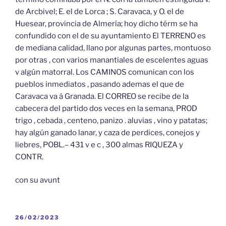
de Arcbivel; E. el de Lorca ; S. Caravaca, y O. el de
Huesear, provincia de Almería; hoy dicho térm se ha
confundido con el de su ayuntamiento El TERRENO es
de mediana calidad, llano por algunas partes, montuoso
por otras , con varios manantiales de escelentes aguas
v algún matorral. Los CAMINOS comunican con los
pueblos inmediatos , pasando ademas el que de
Caravaca va á Granada. El CORREO se recibe de la
cabecera del partido dos veces en la semana, PROD
trigo , cebada , centeno, panizo . aluvias , vino y patatas;
hay algún ganado lanar, y caza de perdices, conejos y
liebres, POBL.– 431 v e c , 300 almas RIQUEZA y
CONTR.
con su avunt
PUBLICADO
26/02/2023
EL