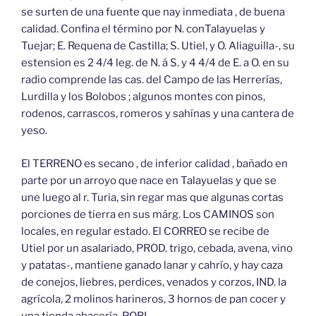
se surten de una fuente que nay inmediata , de buena
calidad. Confina el término por N. conTalayuelas y
Tuejar; E. Requena de Castilla; S. Utiel, y O. Aliaguilla-, su
estension es 2 4/4 leg. de N. á S. y 4 4/4 de E. a O. en su
radio comprende las cas. del Campo de las Herrerías,
Lurdilla y los Bolobos ; algunos montes con pinos,
rodenos, carrascos, romeros y sahínas y una cantera de
yeso.
El TERRENO es secano , de inferior calidad , bañado en
parte por un arroyo que nace en Talayuelas y que se
une luego al r. Turia, sin regar mas que algunas cortas
porciones de tierra en sus márg. Los CAMINOS son
locales, en regular estado. El CORREO se recibe de
Utiel por un asalariado, PROD. trigo, cebada, avena, vino
y patatas-, mantiene ganado lanar y cahrío, y hay caza
de conejos, liebres, perdices, venados y corzos, IND. la
agrícola, 2 molinos harineros, 3 hornos de pan cocer y
una tienda abacería, POBL.