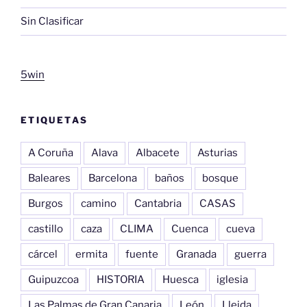
Sin Clasificar
5win
ETIQUETAS
A Coruña
Alava
Albacete
Asturias
Baleares
Barcelona
baños
bosque
Burgos
camino
Cantabria
CASAS
castillo
caza
CLIMA
Cuenca
cueva
cárcel
ermita
fuente
Granada
guerra
Guipuzcoa
HISTORIA
Huesca
iglesia
Las Palmas de Gran Canaria
León
Lleida