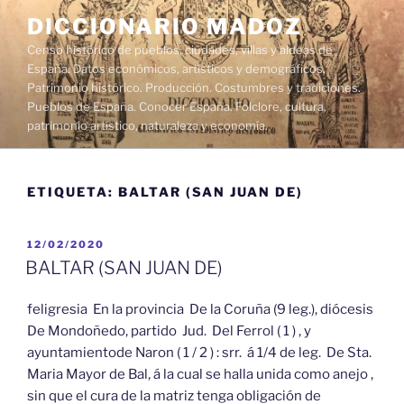
Saltar
DICCIONARIO MADOZ
al
Censo histórico de pueblos, ciudades, villas y aldeas de
contenido
España. Datos económicos, artísticos y demográficos.
Patrimonio histórico. Producción. Costumbres y tradiciones.
Pueblos de España. Conocer España. Folclore, cultura,
patrimonio artístico, naturaleza y economía.
ETIQUETA:
BALTAR (SAN JUAN DE)
PUBLICADO
12/02/2020
EL
BALTAR (SAN JUAN DE)
feligresia En la provincia De la Coruña (9 leg.), diócesis
De Mondoñedo, partido Jud. Del Ferrol ( 1 ) , y
ayuntamientode Naron ( 1 / 2 ) : srr. á 1/4 de leg. De Sta.
Maria Mayor de Bal, á la cual se halla unida como anejo ,
sin que el cura de la matriz tenga obligación de