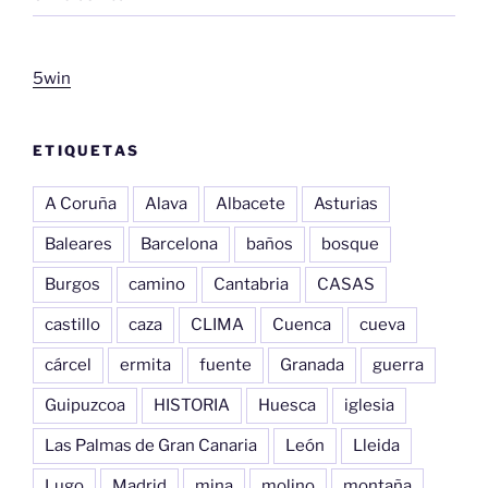
5win
ETIQUETAS
A Coruña
Alava
Albacete
Asturias
Baleares
Barcelona
baños
bosque
Burgos
camino
Cantabria
CASAS
castillo
caza
CLIMA
Cuenca
cueva
cárcel
ermita
fuente
Granada
guerra
Guipuzcoa
HISTORIA
Huesca
iglesia
Las Palmas de Gran Canaria
León
Lleida
Lugo
Madrid
mina
molino
montaña