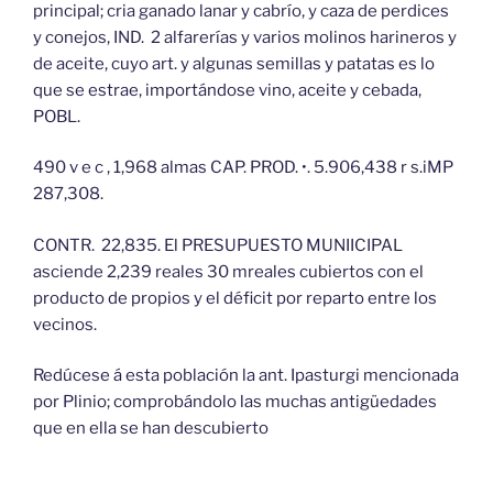
principal; cria ganado lanar y cabrío, y caza de perdices
y conejos, IND. 2 alfarerías y varios molinos harineros y
de aceite, cuyo art. y algunas semillas y patatas es lo
que se estrae, importándose vino, aceite y cebada,
POBL.
490 v e c , 1,968 almas CAP. PROD. •. 5.906,438 r s.iMP
287,308.
CONTR. 22,835. El PRESUPUESTO MUNIICIPAL
asciende 2,239 reales 30 mreales cubiertos con el
producto de propios y el déficit por reparto entre los
vecinos.
Redúcese á esta población la ant. Ipasturgi mencionada
por Plinio; comprobándolo las muchas antigüedades
que en ella se han descubierto