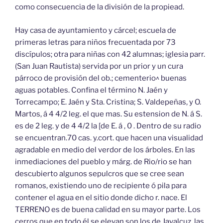
como consecuencia de la división de la propiead.
Hay casa de ayuntamiento y cárcel; escuela de
primeras letras para niños frecuentada por 73
discípulos; otra para niñas con 42 alumnas; iglesia parr.
(San Juan Rautista) servida por un prior y un cura
párroco de provisión del ob.; cementerio^ buenas
aguas potables. Confina el término N. Jaén y
Torrecampo; E. Jaén y Sta. Cristina; S. Valdepeñas, y O.
Martos, á 4 4/2 leg. el que mas. Su estension de N. á S.
es de 2 leg. y de 4 4/2 la [de E. á , 0 . Dentro de su radio
se encuentran.70 cas. y.cort. que hacen una visualidad
agradable en medio del verdor de los árboles. En las
inmediaciones del pueblo y márg. de Rio/rio se han
descubierto algunos sepulcros que se cree sean
romanos, existiendo uno de recipiente ó pila para
contener el agua en el sitio donde dicho r. nace. El
TERRENO es de buena calidad en su mayor parte. Los
cerros que en todo él se elevan son los de Javalcuz, las