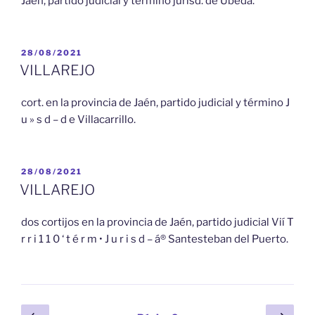
Jaén, partido judicial y término jurisd. de Ubeda.
PUBLICADO
28/08/2021
EL
VILLAREJO
cort. en la provincia de Jaén, partido judicial y término J
u » s d – d e Villacarrillo.
PUBLICADO
28/08/2021
EL
VILLAREJO
dos cortijos en la provincia de Jaén, partido judicial Vií T
r r i 1 1 0 ‘ t é r m • J u r i s d – á® Santesteban del Puerto.
Paginación