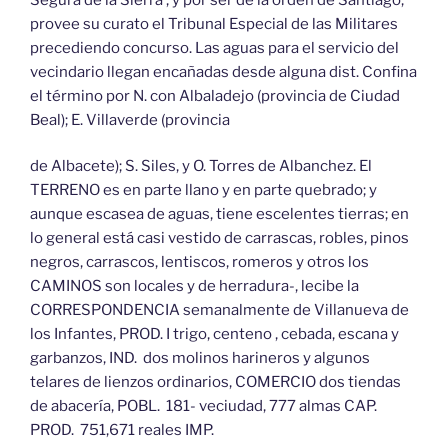
provee su curato el Tribunal Especial de las Militares
precediendo concurso. Las aguas para el servicio del
vecindario llegan encañadas desde alguna dist. Confina
el término por N. con Albaladejo (provincia de Ciudad
Beal); E. Villaverde (provincia
de Albacete); S. Siles, y O. Torres de Albanchez. El
TERRENO es en parte llano y en parte quebrado; y
aunque escasea de aguas, tiene escelentes tierras; en
lo general está casi vestido de carrascas, robles, pinos
negros, carrascos, lentiscos, romeros y otros los
CAMINOS son locales y de herradura-, lecibe la
CORRESPONDENCIA semanalmente de Villanueva de
los Infantes, PROD. I trigo, centeno , cebada, escana y
garbanzos, IND. dos molinos harineros y algunos
telares de lienzos ordinarios, COMERCIO dos tiendas
de abacería, POBL. 181- veciudad, 777 almas CAP.
PROD. 751,671 reales IMP.