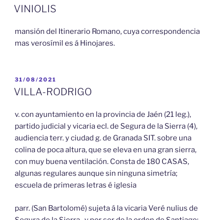
EL
VINIOLIS
mansión del Itinerario Romano, cuya correspondencia
mas verosímil es á Hinojares.
PUBLICADO
31/08/2021
EL
VILLA-RODRIGO
v. con ayuntamiento en la provincia de Jaén (21 leg.),
partido judicial y vicaria ecl. de Segura de la Sierra (4),
audiencia terr. y ciudad g. de Granada SIT. sobre una
colina de poca altura, que se eleva en una gran sierra,
con muy buena ventilación. Consta de 180 CASAS,
algunas regulares aunque sin ninguna simetría;
escuela de primeras letras é iglesia
parr. (San Bartolomé) sujeta á la vicaria Veré nulius de
Segura de la Sierra , y por ser de la orden de Santiago;