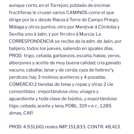
aunque corto, en el Torrejon, poblado de encinas
fructíferas le cruzan varios CAMINOS como el que
dirige por la v. desde Raeza á Torre de Campo Priego,
Málaga y otros puntos; otro por Menjivar á Córdoba y
Sevilla; uno á Jaén, y por fin otro á Murcia. La
CORRESPONDENCIA se recibe de la adm. de Jaén, por
balijero, todos los jueves, saliendo en iguales días.
PROD. trigo, cebada, garbanzos, escaña, habas, yeros,
alberjones y aceite de muy buena calidad; cria ganado
vacuno, caballar, lanar y de cerda; caza de liebres*y
perdices; hay 3 molinos aceiteros y 4 posadas,
COMERCIO 2 tiendas de telas y ropas y otras 2 cíe
comestibles ; importándose vino, vinagre y
aguardiente y toda clase de tejidos, y esportándose
tiigo, cebada, aceite y lana, POBL. 319 v e c , 1,285
almas, CAP.
PROD. 4.931,661 reales IMP. 151,833. CONTR. 48,413.