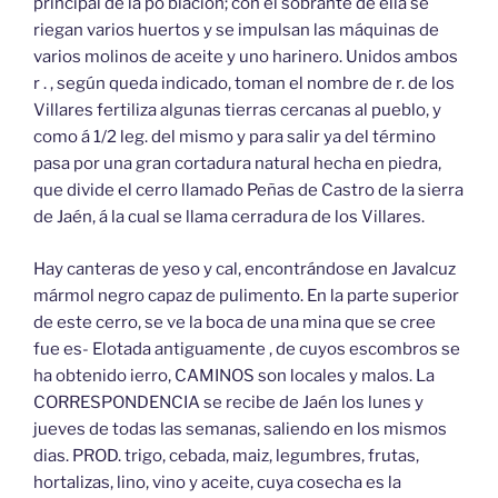
principal de la po blacion; con el sobrante de ella se
riegan varios huertos y se impulsan las máquinas de
varios molinos de aceite y uno harinero. Unidos ambos
r . , según queda indicado, toman el nombre de r. de los
Villares fertiliza algunas tierras cercanas al pueblo, y
como á 1/2 leg. del mismo y para salir ya del término
pasa por una gran cortadura natural hecha en piedra,
que divide el cerro llamado Peñas de Castro de la sierra
de Jaén, á la cual se llama cerradura de los Villares.
Hay canteras de yeso y cal, encontrándose en Javalcuz
mármol negro capaz de pulimento. En la parte superior
de este cerro, se ve la boca de una mina que se cree
fue es- Elotada antiguamente , de cuyos escombros se
ha obtenido ierro, CAMINOS son locales y malos. La
CORRESPONDENCIA se recibe de Jaén los lunes y
jueves de todas las semanas, saliendo en los mismos
dias. PROD. trigo, cebada, maiz, legumbres, frutas,
hortalizas, lino, vino y aceite, cuya cosecha es la