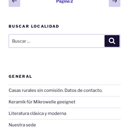
Página
Sigu
Página
2
anterior
pági
de
entradas
BUSCAR LOCALIDAD
Buscar
Buscar
por:
GENERAL
Casas rurales sin comisión. Datos de contacto.
Keramik für Mikrowelle geeignet
Literatura clásica y moderna
Nuestra sede