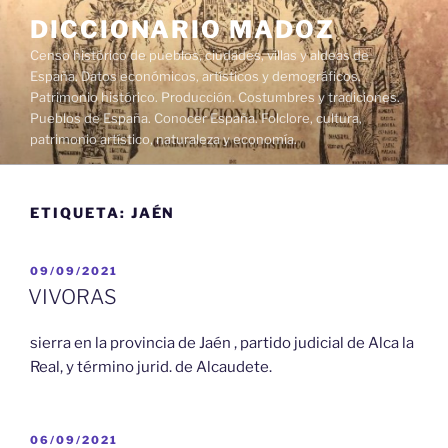
Saltar
DICCIONARIO MADOZ
al
Censo histórico de pueblos, ciudades, villas y aldeas de
contenido
España. Datos económicos, artísticos y demográficos.
Patrimonio histórico. Producción. Costumbres y tradiciones.
Pueblos de España. Conocer España. Folclore, cultura,
patrimonio artístico, naturaleza y economía.
ETIQUETA:
JAÉN
PUBLICADO
09/09/2021
EL
VIVORAS
sierra en la provincia de Jaén , partido judicial de Alca la
Real, y término jurid. de Alcaudete.
PUBLICADO
06/09/2021