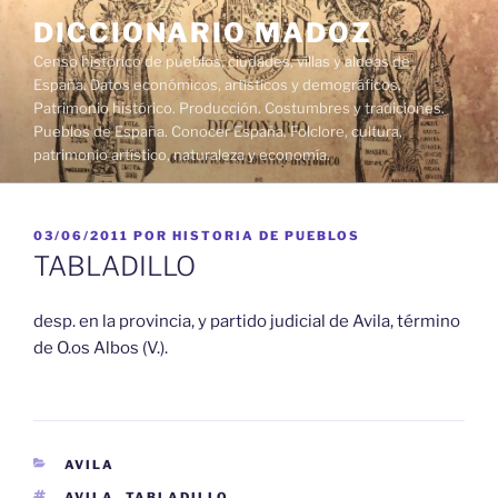
Saltar
DICCIONARIO MADOZ
al
Censo histórico de pueblos, ciudades, villas y aldeas de
contenido
España. Datos económicos, artísticos y demográficos.
Patrimonio histórico. Producción. Costumbres y tradiciones.
Pueblos de España. Conocer España. Folclore, cultura,
patrimonio artístico, naturaleza y economía.
PUBLICADO
03/06/2011
POR
HISTORIA DE PUEBLOS
EL
TABLADILLO
desp. en la provincia, y partido judicial de Avila, término
de O.os Albos (V.).
CATEGORÍAS
AVILA
ETIQUETAS
AVILA
,
TABLADILLO