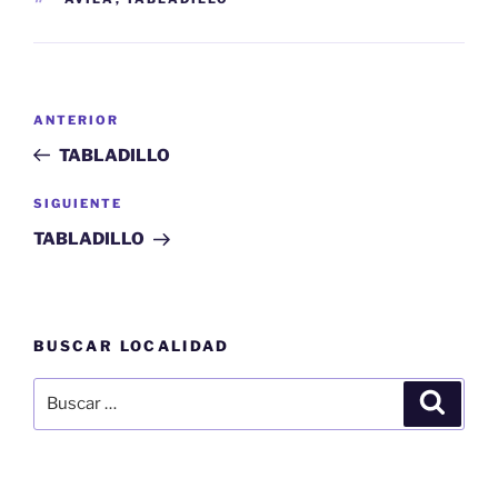
Navegación
Entrada
ANTERIOR
de
anterior:
TABLADILLO
entradas
Siguiente
SIGUIENTE
entrada
TABLADILLO
BUSCAR LOCALIDAD
Buscar
Buscar
por: