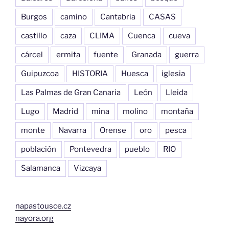
Burgos
camino
Cantabria
CASAS
castillo
caza
CLIMA
Cuenca
cueva
cárcel
ermita
fuente
Granada
guerra
Guipuzcoa
HISTORIA
Huesca
iglesia
Las Palmas de Gran Canaria
León
Lleida
Lugo
Madrid
mina
molino
montaña
monte
Navarra
Orense
oro
pesca
población
Pontevedra
pueblo
RIO
Salamanca
Vizcaya
napastousce.cz
nayora.org