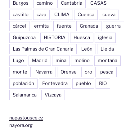
Burgos
camino
Cantabria
CASAS
castillo
caza
CLIMA
Cuenca
cueva
cárcel
ermita
fuente
Granada
guerra
Guipuzcoa
HISTORIA
Huesca
iglesia
Las Palmas de Gran Canaria
León
Lleida
Lugo
Madrid
mina
molino
montaña
monte
Navarra
Orense
oro
pesca
población
Pontevedra
pueblo
RIO
Salamanca
Vizcaya
napastousce.cz
nayora.org