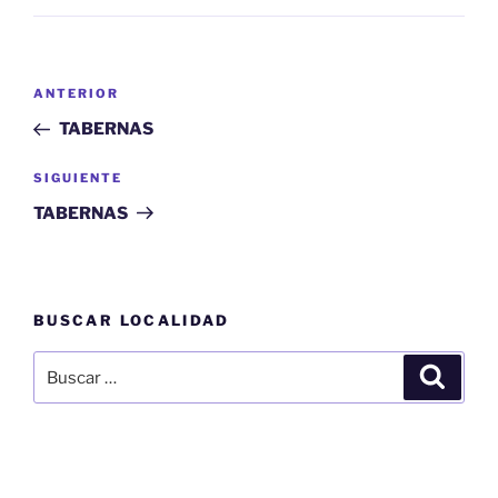
Navegación
Entrada
ANTERIOR
de
anterior:
TABERNAS
entradas
Siguiente
SIGUIENTE
entrada
TABERNAS
BUSCAR LOCALIDAD
Buscar
Buscar
por: