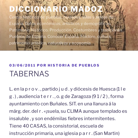
Saltar
DICCIONARIO MADOZ
al
Censo histórico de pueblos, ciudades, villas y aldeas de
contenido
España. Datos económicos, artísticos y demográficos.
Patrimonio histórico. Producción. Costumbres y tradiciones.
Pueblos de España. Conocer España. Folclore, cultura,
patrimonio artístico, naturaleza y economía.
PUBLICADO
03/06/2011
POR
HISTORIA DE PUEBLOS
EL
TABERNAS
L. en la p r o v . , partido j u d . y diócesis de Huesca (1 l e
g . ) , audiencia t e r r . , o. g de Zaragoza (9 1 / 2 ) , forma
ayuntamiento con Buñales. SIT. en una llanura á la
márg. der. del r . «¡suela, su CLIMA aunque templado es
insaluble , y son endémilas fiebres intermitentes.
Tiene 40 CASAS, la consistorial, escuela de
instrucción primaria, una iglesia p a r r . (San Martin)