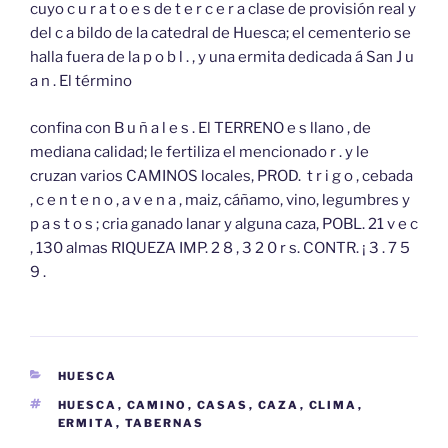
cuyo c u r a t o e s de t e r c e r a clase de provisión real y
del c a bildo de la catedral de Huesca; el cementerio se
halla fuera de la p o b l . , y una ermita dedicada á San J u
a n . El término
confina con B u ñ a l e s . El TERRENO e s llano , de
mediana calidad; le fertiliza el mencionado r . y le
cruzan varios CAMINOS locales, PROD. t r i g o , cebada
, c e n t e n o , a v e n a , maiz, cáñamo, vino, legumbres y
p a s t o s ; cria ganado lanar y alguna caza, POBL. 21 v e c
, 130 almas RIQUEZA IMP. 2 8 , 3 2 0 r s. CONTR. ¡ 3 . 7 5
9 .
CATEGORÍAS
HUESCA
ETIQUETAS
HUESCA
,
CAMINO
,
CASAS
,
CAZA
,
CLIMA
,
ERMITA
,
TABERNAS