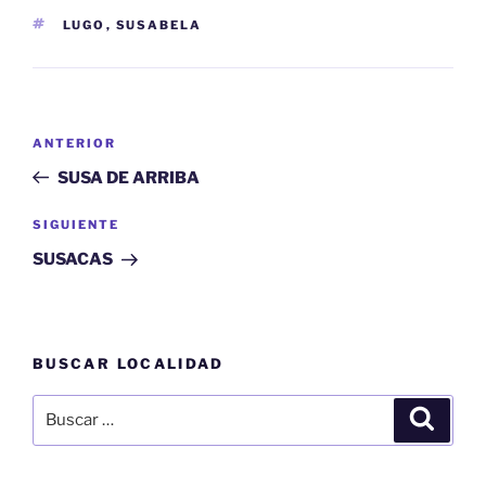
ETIQUETAS
LUGO
,
SUSABELA
Navegación
Entrada
ANTERIOR
de
anterior:
SUSA DE ARRIBA
entradas
Siguiente
SIGUIENTE
entrada
SUSACAS
BUSCAR LOCALIDAD
Buscar
Buscar
por: