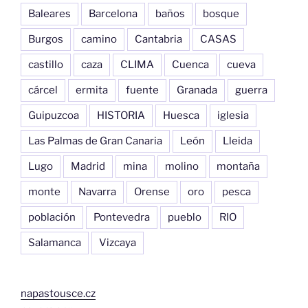
Baleares
Barcelona
baños
bosque
Burgos
camino
Cantabria
CASAS
castillo
caza
CLIMA
Cuenca
cueva
cárcel
ermita
fuente
Granada
guerra
Guipuzcoa
HISTORIA
Huesca
iglesia
Las Palmas de Gran Canaria
León
Lleida
Lugo
Madrid
mina
molino
montaña
monte
Navarra
Orense
oro
pesca
población
Pontevedra
pueblo
RIO
Salamanca
Vizcaya
napastousce.cz