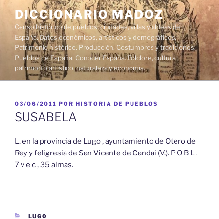
Saltar
DICCIONARIO MADOZ
al
Censo histórico de pueblos, ciudades, villas y aldeas de
contenido
España. Datos económicos, artísticos y demográficos.
Patrimonio histórico. Producción. Costumbres y tradiciones.
Pueblos de España. Conocer España. Folclore, cultura,
patrimonio artístico, naturaleza y economía.
PUBLICADO
03/06/2011
POR
HISTORIA DE PUEBLOS
EL
SUSABELA
L. en la provincia de Lugo , ayuntamiento de Otero de
Rey y feligresia de San Vicente de Candai (V.). P O B L .
7 v e c , 35 almas.
CATEGORÍAS
LUGO