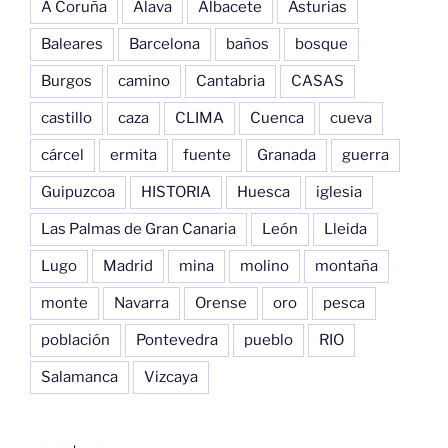
A Coruña
Alava
Albacete
Asturias
Baleares
Barcelona
baños
bosque
Burgos
camino
Cantabria
CASAS
castillo
caza
CLIMA
Cuenca
cueva
cárcel
ermita
fuente
Granada
guerra
Guipuzcoa
HISTORIA
Huesca
iglesia
Las Palmas de Gran Canaria
León
Lleida
Lugo
Madrid
mina
molino
montaña
monte
Navarra
Orense
oro
pesca
población
Pontevedra
pueblo
RIO
Salamanca
Vizcaya