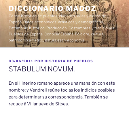
Saltar
DICCIONARIO MADOZ
al
Censo histórico de pueblos, ciudades, villas y aldeas de
contenido
España. Datos económicos, artísticos y demográficos.
Patrimonio histórico. Producción. Costumbres y tradiciones.
Pueblos de España. Conocer España. Folclore, cultura,
patrimonio artístico, naturaleza y economía.
PUBLICADO
03/06/2011
POR
HISTORIA DE PUEBLOS
EL
STABULUM NOVUM.
En el Ilinerino romano aparece una mansión con este
nombre; y Vendrell reúne tocias los indicios posibles
para determinar su correspondencia. También se
reduce á Villanueva de Sitxes.