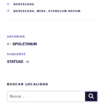
CATEGORÍAS
BARCELONA
ETIQUETAS
BARCELONA
,
MINA
,
STABULUM NOVUM.
Navegación
Entrada
ANTERIOR
de
anterior:
SPOLETINUM
entradas
Siguiente
SIGUIENTE
entrada
STATUAE
BUSCAR LOCALIDAD
Buscar
Buscar
por: