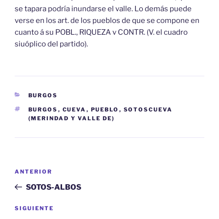
se tapara podría inundarse el valle. Lo demás puede
verse en los art. de los pueblos de que se compone en
cuanto á su POBL., RIQUEZA v CONTR. (V. el cuadro
siuóplico del partido).
CATEGORÍAS
BURGOS
ETIQUETAS
BURGOS
,
CUEVA
,
PUEBLO
,
SOTOSCUEVA
(MERINDAD Y VALLE DE)
Navegación
Entrada
ANTERIOR
de
anterior:
SOTOS-ALBOS
entradas
Siguiente
SIGUIENTE