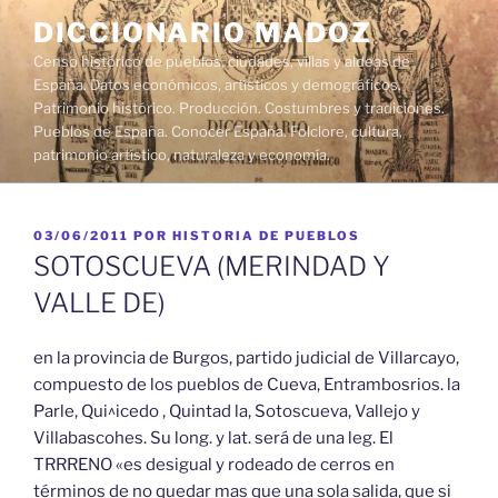
Saltar
DICCIONARIO MADOZ
al
Censo histórico de pueblos, ciudades, villas y aldeas de
contenido
España. Datos económicos, artísticos y demográficos.
Patrimonio histórico. Producción. Costumbres y tradiciones.
Pueblos de España. Conocer España. Folclore, cultura,
patrimonio artístico, naturaleza y economía.
PUBLICADO
03/06/2011
POR
HISTORIA DE PUEBLOS
EL
SOTOSCUEVA (MERINDAD Y
VALLE DE)
en la provincia de Burgos, partido judicial de Villarcayo,
compuesto de los pueblos de Cueva, Entrambosrios. la
Parle, Qui^icedo , Quintad la, Sotoscueva, Vallejo y
Villabascohes. Su long. y lat. será de una leg. El
TRRRENO «es desigual y rodeado de cerros en
términos de no quedar mas que una sola salida, que si