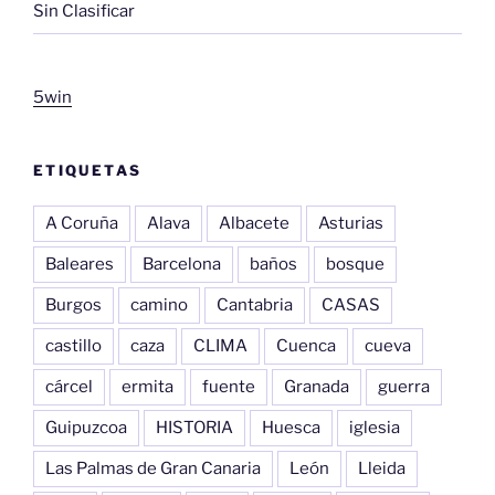
Sin Clasificar
5win
ETIQUETAS
A Coruña
Alava
Albacete
Asturias
Baleares
Barcelona
baños
bosque
Burgos
camino
Cantabria
CASAS
castillo
caza
CLIMA
Cuenca
cueva
cárcel
ermita
fuente
Granada
guerra
Guipuzcoa
HISTORIA
Huesca
iglesia
Las Palmas de Gran Canaria
León
Lleida