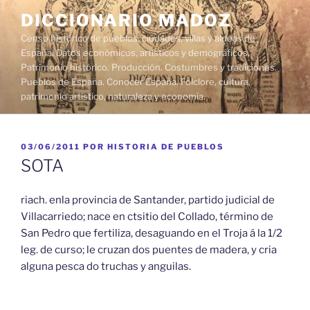
Saltar
DICCIONARIO MADOZ
al
Censo histórico de pueblos, ciudades, villas y aldeas de
contenido
España. Datos económicos, artísticos y demográficos.
Patrimonio histórico. Producción. Costumbres y tradiciones.
Pueblos de España. Conocer España. Folclore, cultura,
patrimonio artístico, naturaleza y economía.
PUBLICADO
03/06/2011
POR
HISTORIA DE PUEBLOS
EL
SOTA
riach. enla provincia de Santander, partido judicial de
Villacarriedo; nace en ctsitio del Collado, término de
San Pedro que fertiliza, desaguando en el Troja á la 1/2
leg. de curso; le cruzan dos puentes de madera, y cria
alguna pesca do truchas y anguilas.