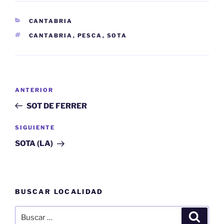
CATEGORÍAS
CANTABRIA
ETIQUETAS
CANTABRIA
,
PESCA
,
SOTA
Navegación
Entrada
ANTERIOR
de
anterior:
SOT DE FERRER
entradas
Siguiente
SIGUIENTE
entrada
SOTA (LA)
BUSCAR LOCALIDAD
Buscar
Buscar
por: