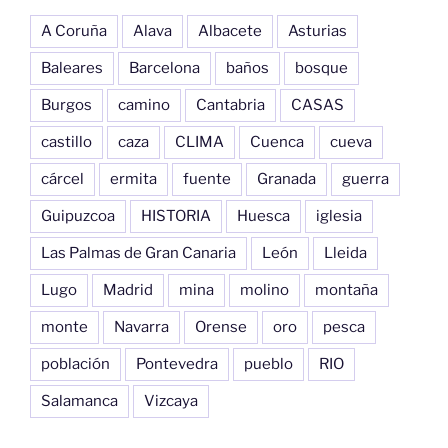
A Coruña
Alava
Albacete
Asturias
Baleares
Barcelona
baños
bosque
Burgos
camino
Cantabria
CASAS
castillo
caza
CLIMA
Cuenca
cueva
cárcel
ermita
fuente
Granada
guerra
Guipuzcoa
HISTORIA
Huesca
iglesia
Las Palmas de Gran Canaria
León
Lleida
Lugo
Madrid
mina
molino
montaña
monte
Navarra
Orense
oro
pesca
población
Pontevedra
pueblo
RIO
Salamanca
Vizcaya