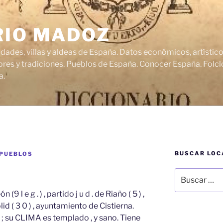
RIO MADOZ
udades, villas y aldeas de España. Datos económicos, artísti
res y tradiciones. Pueblos de España. Conocer España. Folclo
a.
BUSCAR LOC
 PUEBLOS
Buscar
por:
n (9 l e g . ) , partido j u d . de Riaño ( 5 ) ,
olid ( 3 0 ) , ayuntamiento de Cistierna.
 e s ; su CLIMA es templado , y sano. Tiene