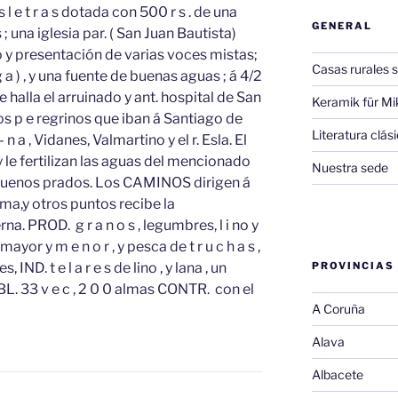
 e t r a s dotada con 500 r s . de una
GENERAL
; una iglesia par. ( San Juan Bautista)
so y presentación de varias voces mistas;
Casas rurales s
g a ) , y una fuente de buenas aguas ; á 4/2
e halla el arruinado y ant. hospital de San
Keramik für Mi
 p e regrinos que iban á Santiago de
Literatura clá
 – n a , Vidanes, Valmartino y el r. Esla. El
le fertilizan las aguas del mencionado
Nuestra sede
y buenos prados. Los CAMINOS dirigen á
a,y otros puntos recibe la
PROD. g r a n o s , legumbres, l i no y
 mayor y m e n o r , y pesca de t r u c h a s ,
, IND. t e l a r e s de lino , y lana , un
PROVINCIAS
L. 33 v e c , 2 0 0 almas CONTR. con el
A Coruña
Alava
Albacete