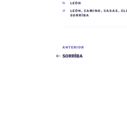
CATEGORÍAS
LEÓN
ETIQUETAS
LEÓN
,
CAMINO
,
CASAS
,
CL
SORRÍBA
Navegación
Entrada
ANTERIOR
de
anterior:
SORRÍBA
entradas