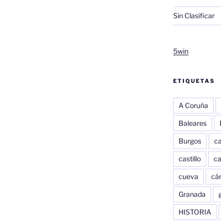
Sin Clasificar
5win
ETIQUETAS
A Coruña
Baleares
Burgos
c
castillo
c
cueva
cár
Granada
HISTORIA