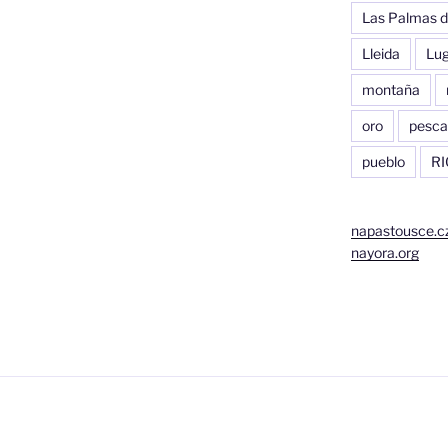
Las Palmas d
Lleida
Lu
montaña
oro
pesca
pueblo
RI
napastousce.c
nayora.org