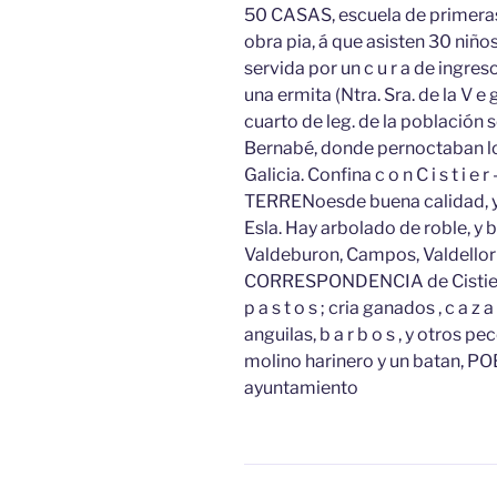
50 CASAS, escuela de primeras l
obra pia, á que asisten 30 niños 
servida por un c u r a de ingre
una ermita (Ntra. Sra. de la V e 
cuarto de leg. de la población s
Bernabé, donde pernoctaban los
Galicia. Confina c o n C i s t i e r
TERRENoesde buena calidad, y 
Esla. Hay arbolado de roble, 
Valdeburon, Campos, Valdellorm
CORRESPONDENCIA de Cistierna. 
p a s t o s ; cria ganados , c a z a
anguilas, b a r b o s , y otros peces
molino harinero y un batan, POB
ayuntamiento