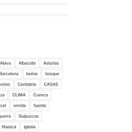
Alava
Albacete
Asturias
Barcelona
baños
bosque
amino
Cantabria
CASAS
aza
CLIMA
Cuenca
cel
ermita
fuente
guerra
Guipuzcoa
Huesca
iglesia