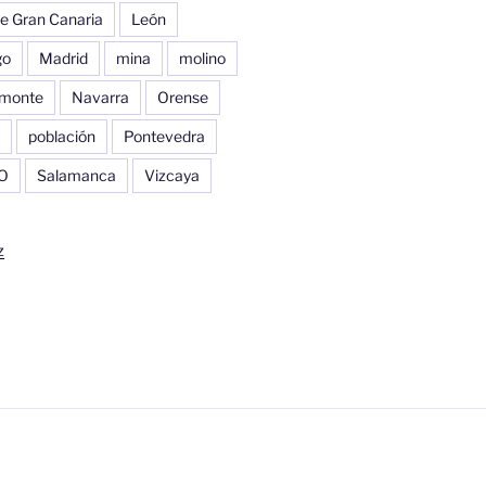
e Gran Canaria
León
go
Madrid
mina
molino
monte
Navarra
Orense
población
Pontevedra
O
Salamanca
Vizcaya
z