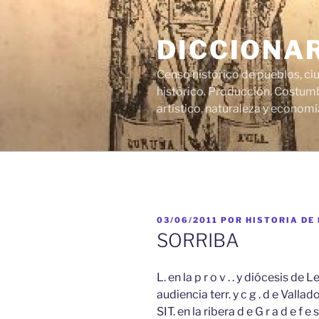
Saltar
al
DICCIONA
contenido
Censo histórico de pueblos, ci
histórico. Producción. Costumb
artístico, naturaleza y economí
PUBLICADO
03/06/2011
POR
HISTORIA DE
EL
SORRIBA
L. en la p r o v . . y diócesis de Leó
audiencia terr. y c g . d e Vallad
SIT. en la ribera d e G r a d e f