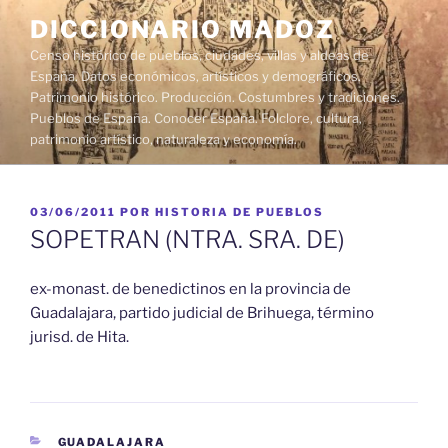
Saltar
DICCIONARIO MADOZ
al
Censo histórico de pueblos, ciudades, villas y aldeas de
contenido
España. Datos económicos, artísticos y demográficos.
Patrimonio histórico. Producción. Costumbres y tradiciones.
Pueblos de España. Conocer España. Folclore, cultura,
patrimonio artístico, naturaleza y economía.
PUBLICADO
03/06/2011
POR
HISTORIA DE PUEBLOS
EL
SOPETRAN (NTRA. SRA. DE)
ex-monast. de benedictinos en la provincia de
Guadalajara, partido judicial de Brihuega, término
jurisd. de Hita.
CATEGORÍAS
GUADALAJARA