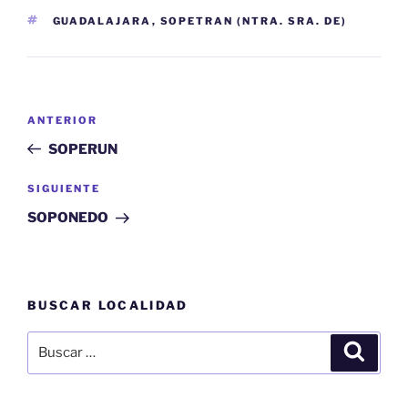
ETIQUETAS
GUADALAJARA
,
SOPETRAN (NTRA. SRA. DE)
Navegación
Entrada
ANTERIOR
de
anterior:
SOPERUN
entradas
Siguiente
SIGUIENTE
entrada
SOPONEDO
BUSCAR LOCALIDAD
Buscar
Buscar
por: