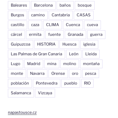
Baleares
Barcelona
baños
bosque
Burgos
camino
Cantabria
CASAS
castillo
caza
CLIMA
Cuenca
cueva
cárcel
ermita
fuente
Granada
guerra
Guipuzcoa
HISTORIA
Huesca
iglesia
Las Palmas de Gran Canaria
León
Lleida
Lugo
Madrid
mina
molino
montaña
monte
Navarra
Orense
oro
pesca
población
Pontevedra
pueblo
RIO
Salamanca
Vizcaya
napastousce.cz