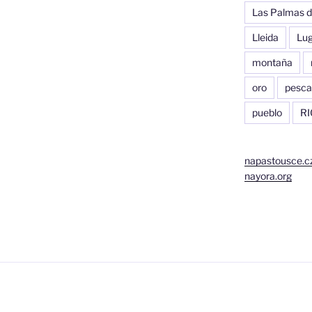
Las Palmas d
Lleida
Lu
montaña
oro
pesca
pueblo
RI
napastousce.c
nayora.org