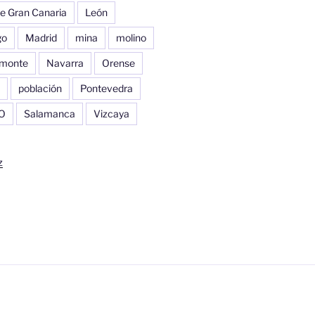
e Gran Canaria
León
go
Madrid
mina
molino
monte
Navarra
Orense
población
Pontevedra
O
Salamanca
Vizcaya
z