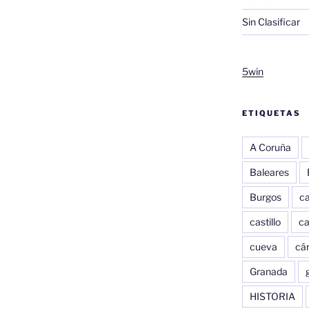
Sin Clasificar
5win
ETIQUETAS
A Coruña
Baleares
Burgos
c
castillo
c
cueva
cár
Granada
HISTORIA