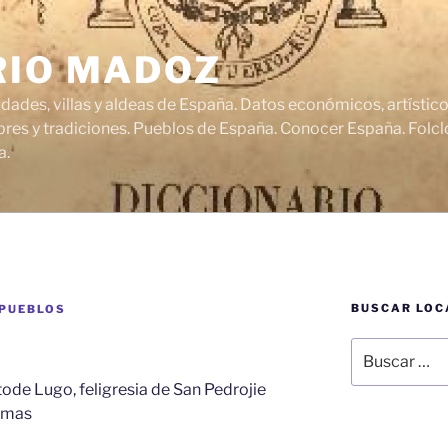
RIO MADOZ
udades, villas y aldeas de España. Datos económicos, artísti
res y tradiciones. Pueblos de España. Conocer España. Folclo
a.
BUSCAR LOC
 PUEBLOS
Buscar
por:
tode Lugo, feligresia de San Pedrojie
almas