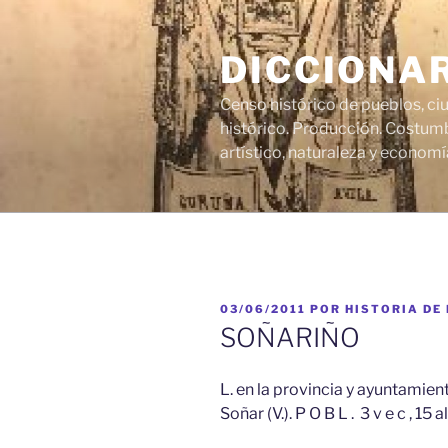
Saltar
al
DICCIONA
contenido
Censo histórico de pueblos, ci
histórico. Producción. Costumb
artístico, naturaleza y economí
PUBLICADO
03/06/2011
POR
HISTORIA DE
EL
SOÑARIÑO
L. en la provincia y ayuntamien
Soñar (V.). P O B L . 3 v e c , 15 