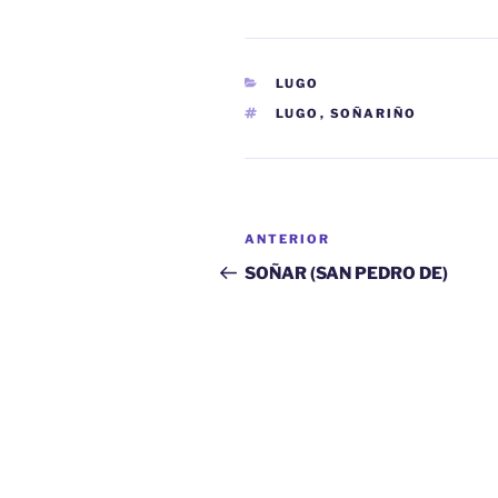
CATEGORÍAS
LUGO
ETIQUETAS
LUGO
,
SOÑARIÑO
Navegación
Entrada
ANTERIOR
de
anterior:
SOÑAR (SAN PEDRO DE)
entradas