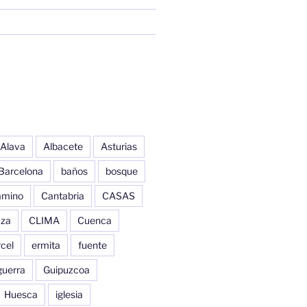
Alava
Albacete
Asturias
Barcelona
baños
bosque
amino
Cantabria
CASAS
aza
CLIMA
Cuenca
cel
ermita
fuente
guerra
Guipuzcoa
Huesca
iglesia