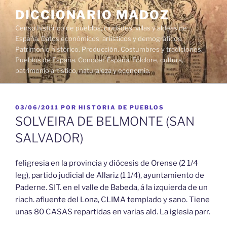
Saltar
DICCIONARIO MADOZ
al
Censo histórico de pueblos, ciudades, villas y aldeas de
contenido
España. Datos económicos, artísticos y demográficos.
Patrimonio histórico. Producción. Costumbres y tradiciones.
Pueblos de España. Conocer España. Folclore, cultura,
patrimonio artístico, naturaleza y economía.
PUBLICADO
03/06/2011
POR
HISTORIA DE PUEBLOS
EL
SOLVEIRA DE BELMONTE (SAN
SALVADOR)
feligresia en la provincia y diócesis de Orense (2 1/4
leg), partido judicial de Allariz (1 1/4), ayuntamiento de
Paderne. SIT. en el valle de Babeda, á la izquierda de un
riach. afluente del Lona, CLIMA templado y sano. Tiene
unas 80 CASAS repartidas en varias ald. La iglesia parr.