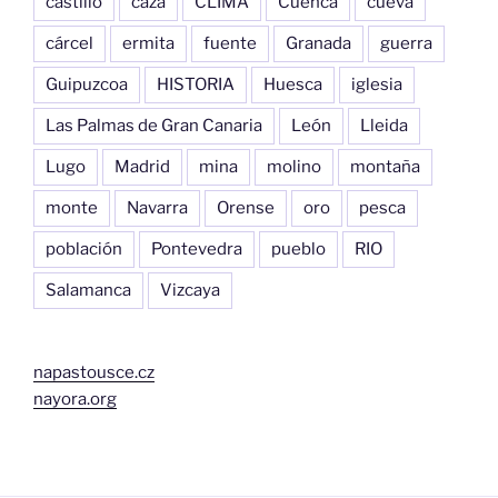
castillo
caza
CLIMA
Cuenca
cueva
cárcel
ermita
fuente
Granada
guerra
Guipuzcoa
HISTORIA
Huesca
iglesia
Las Palmas de Gran Canaria
León
Lleida
Lugo
Madrid
mina
molino
montaña
monte
Navarra
Orense
oro
pesca
población
Pontevedra
pueblo
RIO
Salamanca
Vizcaya
napastousce.cz
nayora.org