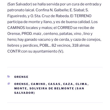
(San Salvador) se halla servida por un cura de entrada y
patronato laical. Confina N. Galbelle; E. Siabal; S.
Figueiredo, y O. Sta. Cruz de Rabeda. El TERRENO
participa de monte y llano, y es de buena calidad. Los
CAMINOS locales y malos; el CORREO se recibe de
Orense, PROD. maiz , centeno, patatas, vino , lino y
heno; hay ganado vacuno y de cerda, y caza de conejos,
liebres y perdices, POBL.. 82 vecinos, 318 almas
CONTR con su ayuntamiento (V.).
CATEGORÍAS
ORENSE
ETIQUETAS
ORENSE
,
CAMINO
,
CASAS
,
CAZA
,
CLIMA
,
MONTE
,
SOLVEIRA DE BELMONTE (SAN
SALVADOR)