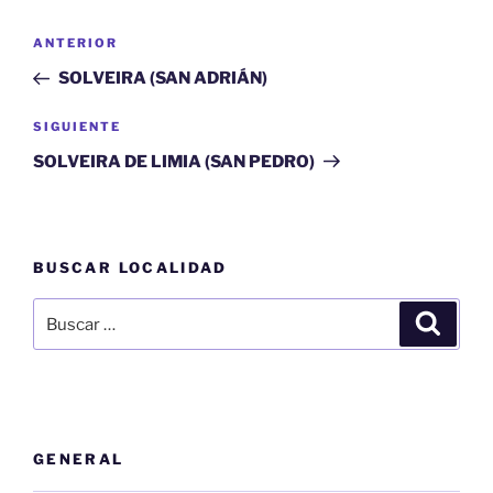
Navegación
Entrada
ANTERIOR
de
anterior:
SOLVEIRA (SAN ADRIÁN)
entradas
Siguiente
SIGUIENTE
entrada
SOLVEIRA DE LIMIA (SAN PEDRO)
BUSCAR LOCALIDAD
Buscar
Buscar
por:
GENERAL