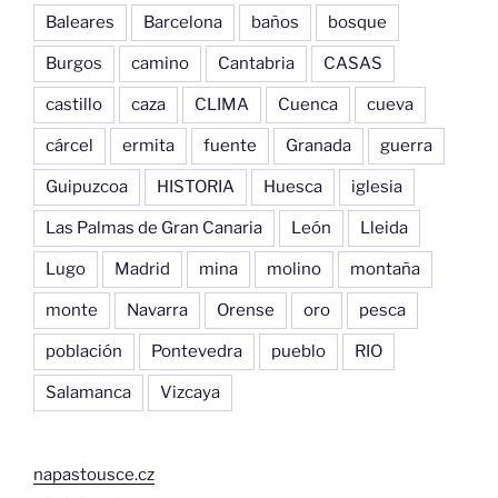
Baleares
Barcelona
baños
bosque
Burgos
camino
Cantabria
CASAS
castillo
caza
CLIMA
Cuenca
cueva
cárcel
ermita
fuente
Granada
guerra
Guipuzcoa
HISTORIA
Huesca
iglesia
Las Palmas de Gran Canaria
León
Lleida
Lugo
Madrid
mina
molino
montaña
monte
Navarra
Orense
oro
pesca
población
Pontevedra
pueblo
RIO
Salamanca
Vizcaya
napastousce.cz