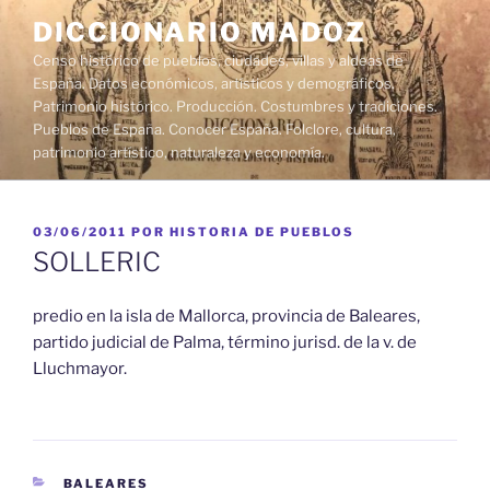
Saltar
DICCIONARIO MADOZ
al
Censo histórico de pueblos, ciudades, villas y aldeas de
contenido
España. Datos económicos, artísticos y demográficos.
Patrimonio histórico. Producción. Costumbres y tradiciones.
Pueblos de España. Conocer España. Folclore, cultura,
patrimonio artístico, naturaleza y economía.
PUBLICADO
03/06/2011
POR
HISTORIA DE PUEBLOS
EL
SOLLERIC
predio en la isla de Mallorca, provincia de Baleares,
partido judicial de Palma, término jurisd. de la v. de
Lluchmayor.
CATEGORÍAS
BALEARES