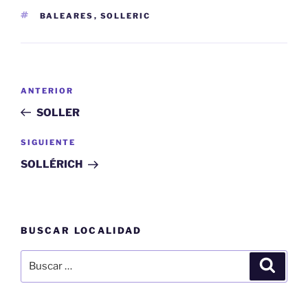
ETIQUETAS
BALEARES
,
SOLLERIC
Navegación
Entrada
ANTERIOR
de
anterior:
SOLLER
entradas
Siguiente
SIGUIENTE
entrada
SOLLÉRICH
BUSCAR LOCALIDAD
Buscar
Buscar
por: