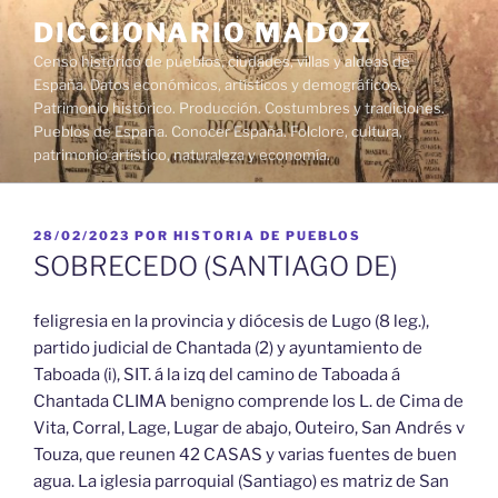
Saltar
DICCIONARIO MADOZ
al
Censo histórico de pueblos, ciudades, villas y aldeas de
contenido
España. Datos económicos, artísticos y demográficos.
Patrimonio histórico. Producción. Costumbres y tradiciones.
Pueblos de España. Conocer España. Folclore, cultura,
patrimonio artístico, naturaleza y economía.
PUBLICADO
28/02/2023
POR
HISTORIA DE PUEBLOS
EL
SOBRECEDO (SANTIAGO DE)
feligresia en la provincia y diócesis de Lugo (8 leg.),
partido judicial de Chantada (2) y ayuntamiento de
Taboada (i), SIT. á la izq del camino de Taboada á
Chantada CLIMA benigno comprende los L. de Cima de
Vita, Corral, Lage, Lugar de abajo, Outeiro, San Andrés v
Touza, que reunen 42 CASAS y varias fuentes de buen
agua. La iglesia parroquial (Santiago) es matriz de San