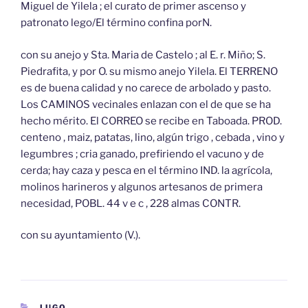
Miguel de Yilela ; el curato de primer ascenso y
patronato lego/El término confina porN.
con su anejo y Sta. Maria de Castelo ; al E. r. Miño; S.
Piedrafita, y por O. su mismo anejo Yilela. El TERRENO
es de buena calidad y no carece de arbolado y pasto.
Los CAMINOS vecinales enlazan con el de que se ha
hecho mérito. El CORREO se recibe en Taboada. PROD.
centeno , maiz, patatas, lino, algún trigo , cebada , vino y
legumbres ; cria ganado, prefiriendo el vacuno y de
cerda; hay caza y pesca en el término IND. la agrícola,
molinos harineros y algunos artesanos de primera
necesidad, POBL. 44 v e c , 228 almas CONTR.
con su ayuntamiento (V.).
CATEGORÍAS
LUGO