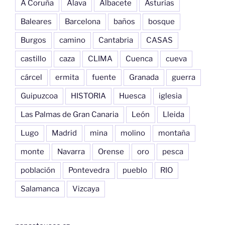
A Coruña
Alava
Albacete
Asturias
Baleares
Barcelona
baños
bosque
Burgos
camino
Cantabria
CASAS
castillo
caza
CLIMA
Cuenca
cueva
cárcel
ermita
fuente
Granada
guerra
Guipuzcoa
HISTORIA
Huesca
iglesia
Las Palmas de Gran Canaria
León
Lleida
Lugo
Madrid
mina
molino
montaña
monte
Navarra
Orense
oro
pesca
población
Pontevedra
pueblo
RIO
Salamanca
Vizcaya