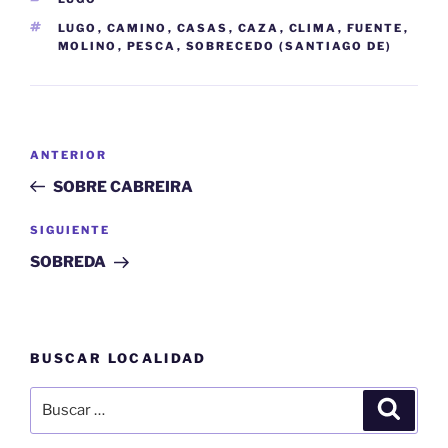
ETIQUETAS
LUGO
,
CAMINO
,
CASAS
,
CAZA
,
CLIMA
,
FUENTE
,
MOLINO
,
PESCA
,
SOBRECEDO (SANTIAGO DE)
Navegación
Entrada
ANTERIOR
de
anterior:
SOBRE CABREIRA
entradas
Siguiente
SIGUIENTE
entrada
SOBREDA
BUSCAR LOCALIDAD
Buscar
Buscar
por: