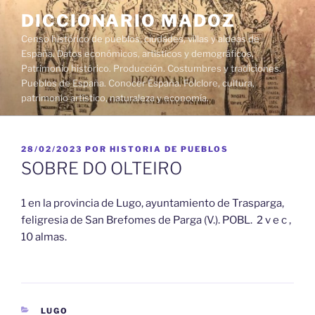
Saltar
DICCIONARIO MADOZ
al
Censo histórico de pueblos, ciudades, villas y aldeas de
contenido
España. Datos económicos, artísticos y demográficos.
Patrimonio histórico. Producción. Costumbres y tradiciones.
Pueblos de España. Conocer España. Folclore, cultura,
patrimonio artístico, naturaleza y economía.
PUBLICADO
28/02/2023
POR
HISTORIA DE PUEBLOS
EL
SOBRE DO OLTEIRO
1 en la provincia de Lugo, ayuntamiento de Trasparga,
feligresia de San Brefomes de Parga (V.). POBL. 2 v e c ,
10 almas.
CATEGORÍAS
LUGO