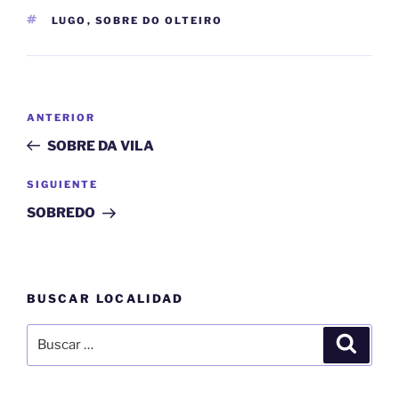
ETIQUETAS
LUGO
,
SOBRE DO OLTEIRO
Navegación
Entrada
ANTERIOR
de
anterior:
SOBRE DA VILA
entradas
Siguiente
SIGUIENTE
entrada
SOBREDO
BUSCAR LOCALIDAD
Buscar
Buscar
por: