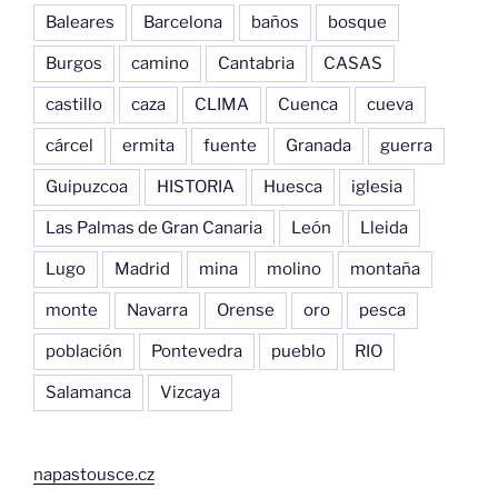
Baleares
Barcelona
baños
bosque
Burgos
camino
Cantabria
CASAS
castillo
caza
CLIMA
Cuenca
cueva
cárcel
ermita
fuente
Granada
guerra
Guipuzcoa
HISTORIA
Huesca
iglesia
Las Palmas de Gran Canaria
León
Lleida
Lugo
Madrid
mina
molino
montaña
monte
Navarra
Orense
oro
pesca
población
Pontevedra
pueblo
RIO
Salamanca
Vizcaya
napastousce.cz