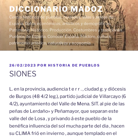
Saltar
DICCIONARIO MADOZ
al
Censo histórico de pueblos, ciudades, villas y aldeas de
contenido
España. Datos económicos, artísticos y demográficos.
Patrimonio histórico. Producción. Costumbres y tradiciones.
Pueblos de España. Conocer España. Folclore, cultura,
patrimonio artístico, naturaleza y economía.
PUBLICADO
26/02/2023
POR
HISTORIA DE PUEBLOS
EL
SIONES
L. en la provincia, audiencia t e r r . , ciudad g. y diócesis
de Burgos (48 4/2 leg.), partido judicial de Villarcayo (6
4/2), ayuntamiento del Valle de Mena. SIT. al pie de las
peñas de Lerdaño» y Peñamayor, que separan este
valle del de Losa , y privando á este pueblo de la
benéfica inlluencia del sol mucha parte del dia , hacen
su CLIMA frió en invierno , aunque templado en el