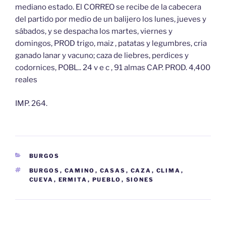
mediano estado. El CORREO se recibe de la cabecera
del partido por medio de un balijero los lunes, jueves y
sábados, y se despacha los martes, viernes y
domingos, PROD trigo, maiz , patatas y legumbres, cria
ganado lanar y vacuno; caza de liebres, perdices y
codornices, POBL.. 24 v e c , 91 almas CAP. PROD. 4,400
reales
IMP. 264.
CATEGORÍAS
BURGOS
ETIQUETAS
BURGOS
,
CAMINO
,
CASAS
,
CAZA
,
CLIMA
,
CUEVA
,
ERMITA
,
PUEBLO
,
SIONES