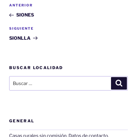
Navegación
Entrada
ANTERIOR
de
anterior:
SIONES
entradas
Siguiente
SIGUIENTE
entrada
SIONLLA
BUSCAR LOCALIDAD
Buscar
Buscar
por:
GENERAL
Casas rurales sin comisión. Datos de contacto.