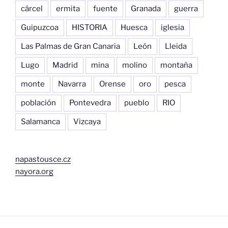
cárcel
ermita
fuente
Granada
guerra
Guipuzcoa
HISTORIA
Huesca
iglesia
Las Palmas de Gran Canaria
León
Lleida
Lugo
Madrid
mina
molino
montaña
monte
Navarra
Orense
oro
pesca
población
Pontevedra
pueblo
RIO
Salamanca
Vizcaya
napastousce.cz
nayora.org