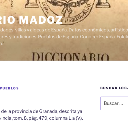
RIO MADOZ
udades, villas y aldeas de España. Datos económicos, artísti
res y tradiciones. Pueblos de España. Conocer España. Folclo
a.
BUSCAR LOC
 PUEBLOS
Buscar
por:
 de la provincia de Granada, descrita ya
incia ,tom. 8, pág. 479, columna L.a (V.).