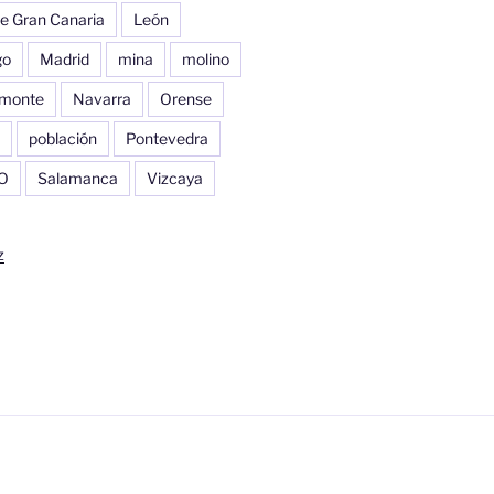
e Gran Canaria
León
go
Madrid
mina
molino
monte
Navarra
Orense
población
Pontevedra
O
Salamanca
Vizcaya
z