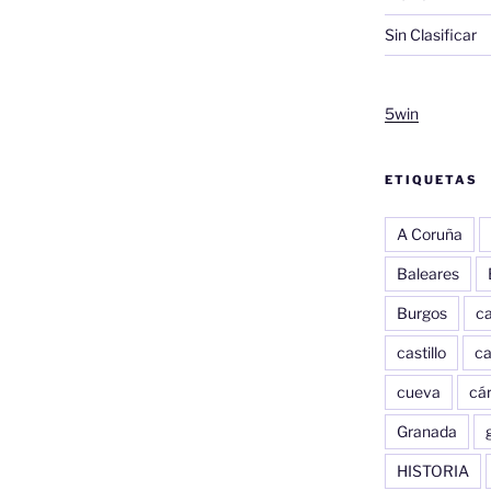
Sin Clasificar
5win
ETIQUETAS
A Coruña
Baleares
Burgos
c
castillo
c
cueva
cár
Granada
HISTORIA