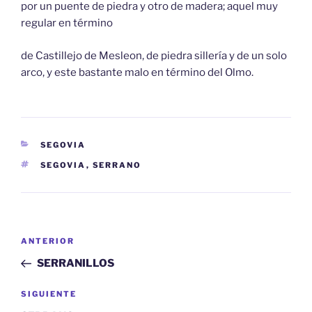
por un puente de piedra y otro de madera; aquel muy
regular en término
de Castillejo de Mesleon, de piedra sillería y de un solo
arco, y este bastante malo en término del Olmo.
CATEGORÍAS
SEGOVIA
ETIQUETAS
SEGOVIA
,
SERRANO
Navegación
Entrada
ANTERIOR
de
anterior:
SERRANILLOS
entradas
Siguiente
SIGUIENTE
entrada