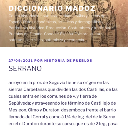
Saltar
DICCIONARIO MADOZ
al
Censo histórico de pueblos, ciudades, villas y aldeas de
contenido
España. Datos económicos, artísticos y demográficos.
Patrimonio histórico. Producción. Costumbres y tradiciones.
Pueblos de España. Conocer España. Folclore, cultura,
patrimonio artístico, naturaleza y economía.
PUBLICADO
27/09/2021
POR
HISTORIA DE PUEBLOS
EL
SERRANO
arroyo en la pror. de Segovia tiene su orígen en las
sierras Carpetanas que dividen las dos Castillas, de las
cuales entra en los comunes de v. y tierra de
Sepúlveda; y atravesando los término de Castillejo de
Mesleon, Olmo y Duraton, desemboca frente el barrio
llamado del Corral y como á 1/4 de leg. del de la Serna
en el r. Duraton durante su curso, que es de 2 leg., pasa