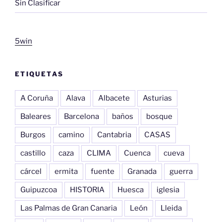
Sin Clasificar
5win
ETIQUETAS
A Coruña
Alava
Albacete
Asturias
Baleares
Barcelona
baños
bosque
Burgos
camino
Cantabria
CASAS
castillo
caza
CLIMA
Cuenca
cueva
cárcel
ermita
fuente
Granada
guerra
Guipuzcoa
HISTORIA
Huesca
iglesia
Las Palmas de Gran Canaria
León
Lleida