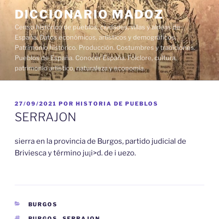
Saltar
DICCIONARIO MADOZ
al
Censo histórico de pueblos, ciudades, villas y aldeas de
contenido
España. Datos económicos, artísticos y demográficos.
Patrimonio histórico. Producción. Costumbres y tradiciones.
Pueblos de España. Conocer España. Folclore, cultura,
patrimonio artístico, naturaleza y economía.
PUBLICADO
27/09/2021
POR
HISTORIA DE PUEBLOS
EL
SERRAJON
sierra en la provincia de Burgos, partido judicial de
Briviesca y término ju¡i>d. de i uezo.
CATEGORÍAS
BURGOS
ETIQUETAS
BURGOS
,
SERRAJON