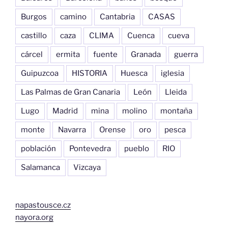
Burgos
camino
Cantabria
CASAS
castillo
caza
CLIMA
Cuenca
cueva
cárcel
ermita
fuente
Granada
guerra
Guipuzcoa
HISTORIA
Huesca
iglesia
Las Palmas de Gran Canaria
León
Lleida
Lugo
Madrid
mina
molino
montaña
monte
Navarra
Orense
oro
pesca
población
Pontevedra
pueblo
RIO
Salamanca
Vizcaya
napastousce.cz
nayora.org