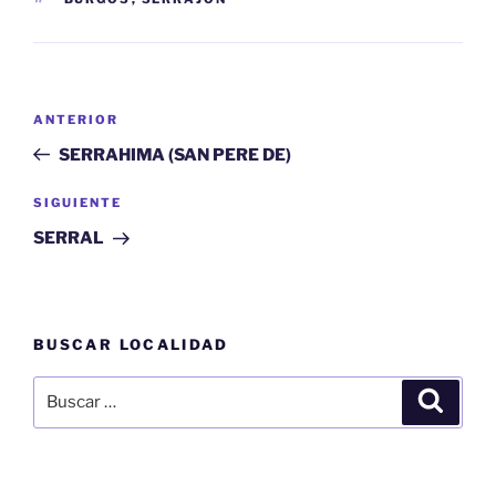
Navegación
Entrada
ANTERIOR
de
anterior:
SERRAHIMA (SAN PERE DE)
entradas
Siguiente
SIGUIENTE
entrada
SERRAL
BUSCAR LOCALIDAD
Buscar
Buscar
por: